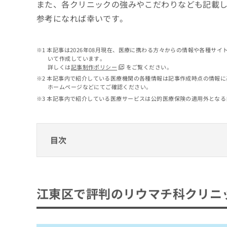
せ
こち
また、各クリニックの強みやこだわりなども記載
ち
らは
は
参考になれば幸いです。
マイ
こ
ら
ナビ
ち
クリ
ら
ニッ
本記事は2026年08月現在、医療に携わる方々からの情報や各種サ
クナ
いて作成しています。
広
ビサ
詳しくは
記事制作ポリシー
をご覧ください。
広
資
イト
告
告
本記事内で紹介している医療機関の各種情報は記事作成時点の情報に
への
料
出
ホームページなどにてご確認ください。
出
お問
の
稿
合せ
稿
本記事内で紹介している医療サービスは公的医療保険の適用外となる
ご
の
フォ
の
請
お
ーム
お
求
問
とな
問
りま
は
い
目次
い
す。
こ
合
合
クリ
ち
わ
ニッ
わ
ら
江東区で評判のリウマチ科クリニックおすす
せ
クの
せ
は
予
は
パークイーストクリニック清澄白河
約・
こ
江東区で評判のリウマチ科クリニ
こ
無
症状
ち
南砂町リウマチ科整形外科
ち
のご
料
ら
相談
ら
江東豊洲はるそらクリニック
情
など
報
森井整形外科
はで