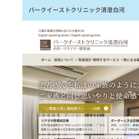
拡
資
きま
パークイーストクリニック清澄白河
東京東雲整形外科
充
料
せん
の
ので
の
田尻整形外科
ご了
お
ご
承く
東陽町リハビリ整形外科クリニック
申
請
ださ
し
求
白河整形外科
い。
込
は
砂町整形外科医院
み
こ
は
ち
東大島整形外科クリニック
こ
ら
ち
まとめ：江東区で評判のリウマチ科クリニッ
ら
無
料
掲
情
載
報
情
拡
報
充
の
の
修
お
正
申
は
し
こ
込