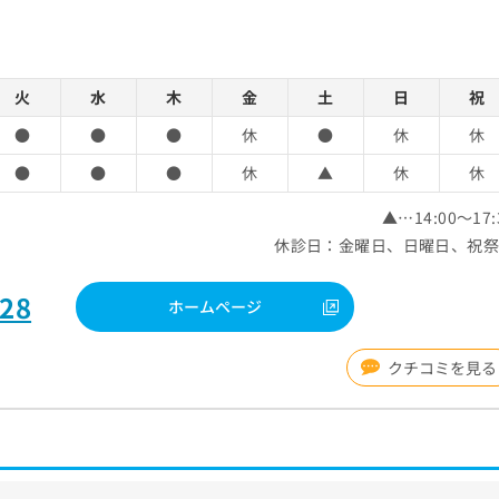
火
水
木
金
土
日
祝
●
●
●
休
●
休
休
●
●
●
休
▲
休
休
▲…14:00～17:
休診日：金曜日、日曜日、祝
828
ホームページ
クチコミを見る