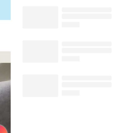
loading...
loading...
loading...