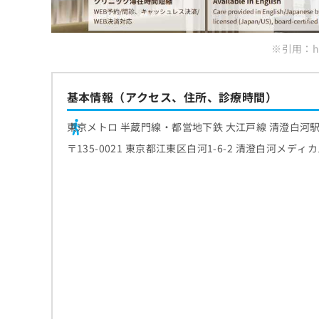
ち
み
ら
は
こ
※引用：htt
ち
そ
ら
の
他
基本情報（アクセス、住所、診療時間）
の
お
東京メトロ 半蔵門線・都営地下鉄 大江戸線 清澄白河駅 
問
〒135-0021 東京都江東区白河1-6-2 清澄白河メデ
い
合
わ
せ
は
こ
ち
ら