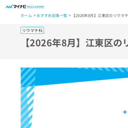
一
ホーム
おすすめ記事一覧
【2026年8月】江東区のリウマ
般
ユ
リウマチ科
ー
ザ
【2026年8月】江東区
ー
の
方
は
こ
ち
ら
医
マ
療
イ
ナ
関
ビ