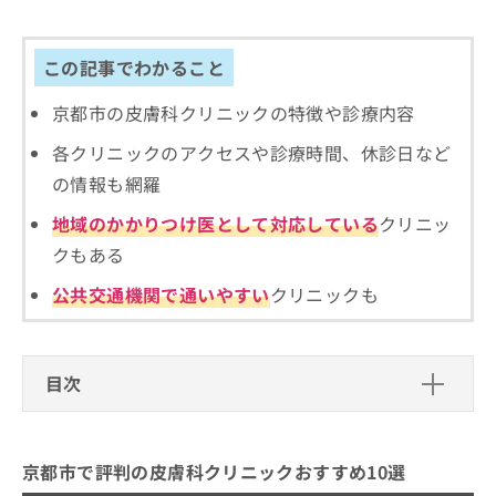
出
稿
クリ
資
稿
ニッ
の
料
クナ
の
お
の
この記事でわかること
ビサ
お
問
ご
イト
問
い
請
への
京都市の皮膚科クリニックの特徴や診療内容
い
合
お問
求
合
合せ
わ
は
各クリニックのアクセスや診療時間、休診日など
フォ
わ
せ
こ
ーム
の情報も網羅
せ
は
ち
とな
は
こ
ら
りま
地域のかかりつけ医として対応している
クリニッ
こ
ち
す。
ち
クもある
ら
クリ
無
ら
ニッ
料
クの
公共交通機関で通いやすい
クリニックも
資
情
予
料
報
約・
の
症状
拡
のご
ご
充
目次
相談
請
の
など
求
お
はで
京都市で評判の皮膚科クリニックおす
は
申
きま
すめ10選
こ
せん
し
京都市で評判の皮膚科クリニックおすすめ10選
ので
ち
込
1．河合皮膚科