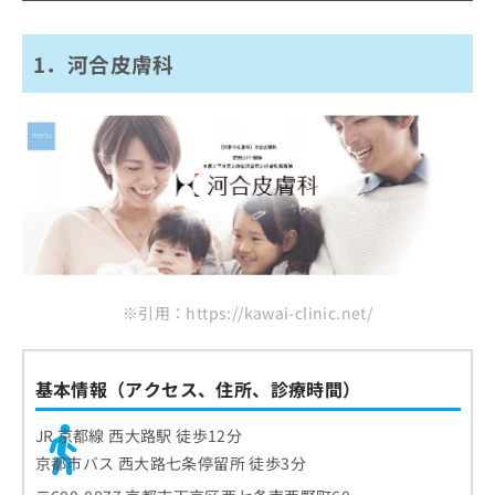
ご了
ら
み
承く
2．これえだ皮フ科医院
は
ださ
こ
無
い。
1．河合皮膚科
3．京都駅前さの皮フ科クリニック
ち
料
4．からすま丸太町皮フ科クリニック
ら
情
報
5．よつば会クリニック 京都院
拡
掲
6．いのうえクリニック
充
載
の
7．小西皮膚科クリニック
情
お
報
8．ワタナベ皮膚科
申
の
し
9．若林皮フ科クリニック
修
込
正
10．あや皮フ科クリニック
み
は
※引用：https://kawai-clinic.net/
は
こ
まとめ：京都市で評判の皮膚科クリニックおす
こ
ち
すめ10選
ち
ら
基本情報（アクセス、住所、診療時間）
ら
そ
JR 京都線 西大路駅 徒歩12分
の
京都市バス 西大路七条停留所 徒歩3分
他
の