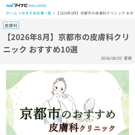
一
般
ホーム
おすすめ記事一覧
【2026年8月】京都市の皮膚科クリニック おす
ユ
皮膚科
ー
ザ
【2026年8月】京都市の皮膚科クリ
ー
ニック おすすめ10選
の
方
2026/08/03
更新
は
こ
ち
ら
医
マ
療
イ
関
ナ
係
ビ
者
ク
の
リ
方
ニ