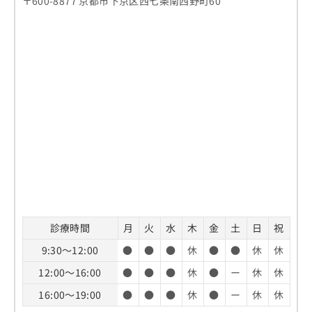
〒600-8877 京都市下京区西七条南西野町60
お
問
い
合
わ
せ
は
こ
ち
ら
診療時間
月
火
水
木
金
土
日
祝
9:30～12:00
●
●
●
休
●
●
休
休
12:00～16:00
●
●
●
休
●
ー
休
休
16:00～19:00
●
●
●
休
●
ー
休
休