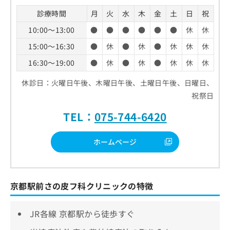
診療時間
月
火
水
木
金
土
日
祝
10:00～13:00
●
●
●
●
●
●
休
休
15:00～16:30
●
休
●
休
●
休
休
休
16:30～19:00
●
休
●
休
●
休
休
休
休診日：火曜日午後、木曜日午後、土曜日午後、日曜日、
祝祭日
TEL：
075-744-6420
ホームページ
京都駅前さの皮フ科クリニックの特徴
JR各線 京都駅から徒歩すぐ