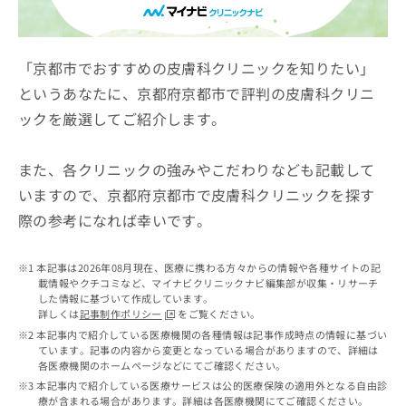
ッ
は
ク
こ
ナ
ち
ビ
「京都市でおすすめの皮膚科クリニックを知りたい」
ら
に
というあなたに、京都府京都市で評判の皮膚科クリニ
関
広
ックを厳選してご紹介します。
す
広
告
る
告
代
お
出
また、各クリニックの強みやこだわりなども記載して
理
問
稿
店
い
いますので、京都府京都市で皮膚科クリニックを探す
の
合
の
お
際の参考になれば幸いです。
わ
方
問
せ
い
は
は
合
本記事は2026年08月現在、医療に携わる方々からの情報や各種サイトの記
こ
こ
わ
載情報やクチコミなど、マイナビクリニックナビ編集部が収集・リサーチ
ち
ち
した情報に基づいて作成しています。
せ
ら
詳しくは
記事制作ポリシー
をご覧ください。
ら
は
本記事内で紹介している医療機関の各種情報は記事作成時点の情報に基づい
こ
ています。記事の内容から変更となっている場合がありますので、詳細は
こち
ち
広
各医療機関のホームページなどにてご確認ください。
らは
広
ら
告
マイ
本記事内で紹介している医療サービスは公的医療保険の適用外となる自由診
告
出
ナビ
療が含まれる場合があります。詳細は各医療機関にてご確認ください。