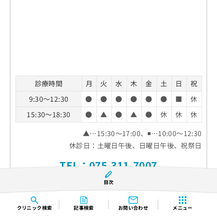
診療時間
月
火
水
木
金
土
日
祝
9:30～12:30
●
●
●
●
●
●
■
休
15:30～18:30
●
▲
●
▲
●
休
休
休
▲…15:30～17:00、◾️…10:00～12:30
休診日：土曜日午後、日曜日午後、祝祭日
TEL：
075-311-7007
目次
ホームページ
クリニック
検索
記事検索
お問い合わせ
メニュー