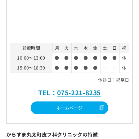
診療時間
月
火
水
木
金
土
日
祝
10:00～13:00
●
●
●
●
●
●
●
休
15:00～18:30
●
●
●
●
●
ー
ー
休
休診日：祝祭日
TEL：
075-221-8235
ホームページ
からすま丸太町皮フ科クリニックの特徴