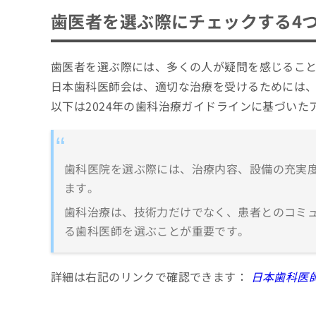
そもそも歯医者の治療って？治療内容を簡単
ち
み
歯医者を選ぶ際にチェックする4
ら
は
前橋市で評判の歯医者 おすすめ10選
こ
ち
ココルン歯科クリニック おとなこども矯正
歯医者を選ぶ際には、多くの人が疑問を感じるこ
そ
ら
の
スマイルきっずデンタルケア新前橋歯科医
日本歯科医師会は、適切な治療を受けるためには
他
以下は2024年の歯科治療ガイドラインに基づいた
元総社歯科クリニック
の
お
オズデンタルクリニック前橋
問
はが歯科医院駒形
い
合
歯科医院を選ぶ際には、治療内容、設備の充実
おおたけ矯正歯科・小児歯科クリニック
わ
ます。
ことぶき歯科クリニック
せ
は
歯科治療は、技術力だけでなく、患者とのコミ
長島歯科・矯正歯科
こ
る歯科医師を選ぶことが重要です。
あおなし歯科クリニック
ち
ら
前橋みなみ歯科
詳細は右記のリンクで確認できます：
日本歯科医
【歯医者の基礎知識】これを知ってから歯医
歯医者で治療可能な各項目について