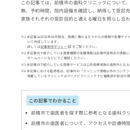
せ
こち
この記事では、前橋市の歯科クリニックについて
ち
らは
は
無、予約時間、院内設備を確認し、納得して受診
マイ
こ
ら
ナビ
家族それぞれの受診目的と通える曜日を照らし合
ち
クリ
ら
ニッ
クナ
広
ビサ
本記事は2026年08月現在、医療に携わる方々からの情報や各種サ
広
資
イト
告
いて作成しています。
告
への
料
詳しくは
記事制作ポリシー
をご覧ください。
出
出
お問
の
稿
本記事内で紹介している医療機関の各種情報は記事作成時点の情報に
合せ
稿
ご
ホームページなどにてご確認ください。
の
フォ
の
請
お
本記事内で紹介している医療サービスは公的医療保険の適用外となる
ーム
お
求
問
とな
本記事における監修者は、記事内の「クリニック情報以外のコンテン
問
りま
は
い
掲載しているクリニックはマイナビクリニックナビ編集部が前述の
い
す。
こ
合
合
クリ
ち
わ
ニッ
わ
ら
せ
クの
せ
は
この記事でわかること
予
は
約・
こ
こ
無
症状
ち
前橋市で歯医者を探す際に参考となる歯科ク
ち
のご
料
ら
相談
ら
情
前橋市の歯医者について、アクセスや診療時
など
報
はで