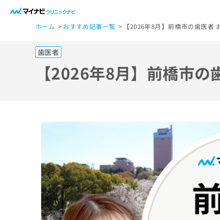
一
ホーム
おすすめ記事一覧
【2026年8月】前橋市の歯医者 
般
ユ
歯医者
ー
ザ
【2026年8月】前橋市の
ー
の
方
は
こ
ち
ら
医
マ
療
イ
ナ
関
ビ