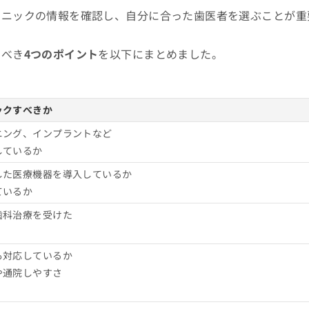
リニックの情報を確認し、自分に合った歯医者を選ぶことが重
すべき
4つのポイント
を以下にまとめました。
頻度
ックすべきか
料・所要時間・持ち物
ニング、インプラントなど
しているか
選
した医療機器を導入しているか
ているか
歯科治療を受けた
も対応しているか
や通院しやすさ