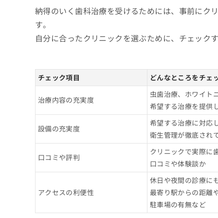
納得のいく歯科治療を受けるためには、事前にク
1．虫歯治療
歯医者でのクリーニングとは？メリット3つ
す。
2．インプラント
歯石・歯垢の除去
自分に合ったクリニックを選ぶために、チェック
歯医者で使用する麻酔の種類と特徴
3．ホワイトニング
口臭・着色の予防
4．歯周病治療
歯医者の定期健診にはいくべき？検査項目と
歯周病・むし歯の予防
5．親知らずの抜歯
むし歯のチェック
チェック項目
どんなところをチェ
歯医者の初診時に知っておくこと3つ｜初診
6．矯正治療
歯周ポケットの測定
虫歯治療、ホワイト
初診料の相場
歯医者でよくある質問10選！
治療内容の充実度
7．レーザー治療
歯石・プラークの確認
希望する治療を提供
所要時間
8．予防歯科
噛み合わせや歯並びの確認
まとめ：前橋市で評判の歯医者 おすすめ10
希望する治療に対応
持ち物
設備の充実度
9．入れ歯治療
口腔粘膜の観察
衛生管理が徹底され
10．審美歯科
レントゲン撮影（必要に応じて）
クリニックで実際に
口コミや評判
口臭や唾液の状態確認
口コミや体験談か
生活習慣のヒアリング
休日や夜間の診療に
フッ素塗布やクリーニング
アクセスの利便性
最寄り駅からの距離
駐車場の有無など