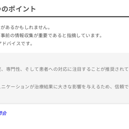
に解説！
つのポイント
歯科
とがあるかもしれません。
院
、事前の情報収集が重要であると指摘しています。
アドバイスです。
度、専門性、そして患者への対応に注目することが推奨されて
ュニケーションが治療結果に大きな影響を与えるため、信頼で
師会
者への通院を検討しよう！