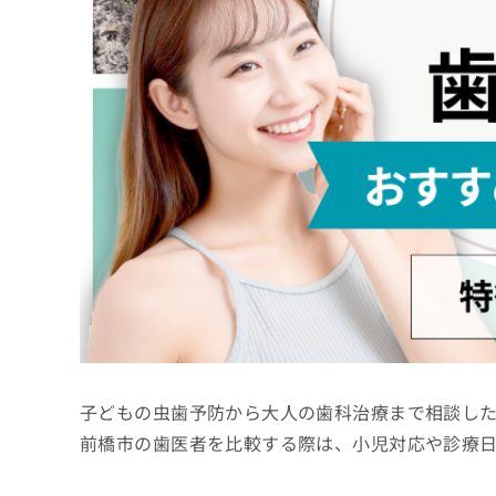
係
ク
者
リ
の
ニ
ッ
方
ク
は
ナ
こ
ビ
ち
に
関
ら
す
る
お
広
広
問
告
告
い
出
代
合
稿
わ
理
の
せ
店
お
は
子どもの虫歯予防から大人の歯科治療まで相談し
の
問
こ
い
方
ち
前橋市の歯医者を比較する際は、小児対応や診療
合
ら
は
わ
こ