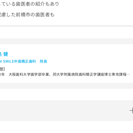
している歯医者の紹介もあり
配慮した前橋市の歯医者も
島 健
AM SMILE中島矯正歯科 院長
歴】
93年 大阪歯科大学歯学部卒業、同大学附属病院歯科矯正学講座博士専攻課程入
99年 現在のTEAM SMILE中島矯正歯科開設
の見えない、舌側矯正治療やマウスピース型矯正治療やこどもからの矯正治療
、広く専門ならではの矯正治療に特化した診療を25年間行っています。
歴】
博士、（公）日本矯正歯科学会認定医・臨床指導医 （一社）日本舌側矯正歯
会 認定医
ト