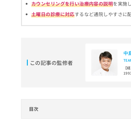
拡
カウンセリングを行い治療内容の説明
を実施
資
きま
充
料
せん
土曜日の診療に対応
するなど通院しやすさに
の
ので
の
ご了
お
ご
承く
申
請
ださ
し
求
い。
込
は
み
こ
は
ち
中
こ
ら
TE
ち
この記事の監修者
ら
【経
無
19
料
局
掲
19
情
大人
載
報
まで
情
拡
報
充
【経
の
の
目次
歯学
修
お
科学
正
申
歯医者を選ぶ際にチェックする4つのポイン
は
し
こ
込