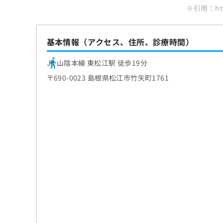
※引用：http
ち
み
ら
は
こ
ち
基本情報（アクセス、住所、診療時間）
そ
ら
の
JR 山陰本線 東松江駅 徒歩19分
他
の
〒690-0023 島根県松江市竹矢町1761
お
問
い
合
わ
せ
は
こ
ち
ら