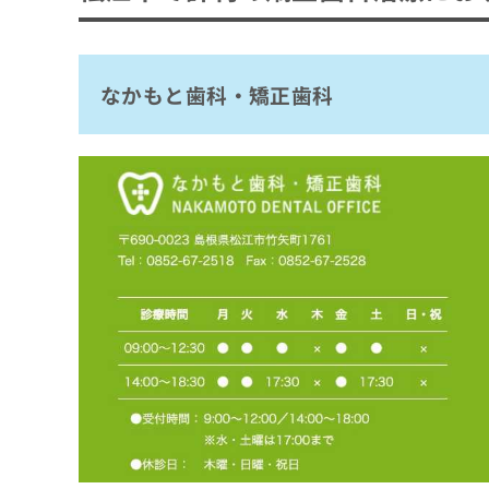
拡
資
きま
片岡歯科医院
充
料
せん
の
ので
の
辻歯科医院
ご了
お
ご
なかもと歯科・矯正歯科
三原歯科医院
承く
申
請
ださ
し
求
しかた矯正・小児・歯科医院
い。
込
は
みやび歯科
み
こ
は
ち
松江生協歯科クリニック
こ
ら
江角歯科医院
ち
ら
まとめ：松江市で評判の矯正歯科治療におす
無
料
掲
情
載
報
情
拡
報
充
の
の
修
お
正
申
は
し
こ
込