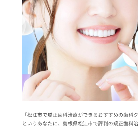
係
ク
者
リ
の
ニ
ッ
方
ク
は
ナ
こ
ビ
ち
に
関
ら
す
る
お
広
広
問
告
告
い
出
代
合
稿
わ
理
の
せ
店
お
は
「松江市で矯正歯科治療ができるおすすめの歯科
の
問
こ
い
方
ち
というあなたに、島根県松江市で評判の矯正歯科
合
ら
は
わ
こ