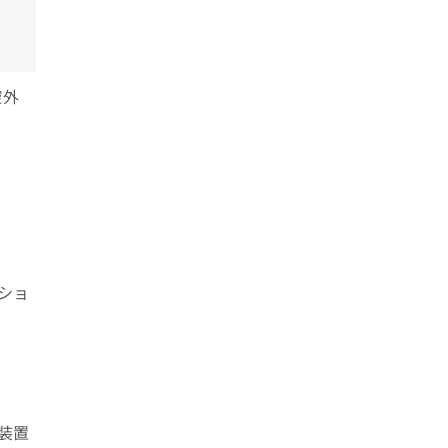
腔外
ショ
装置