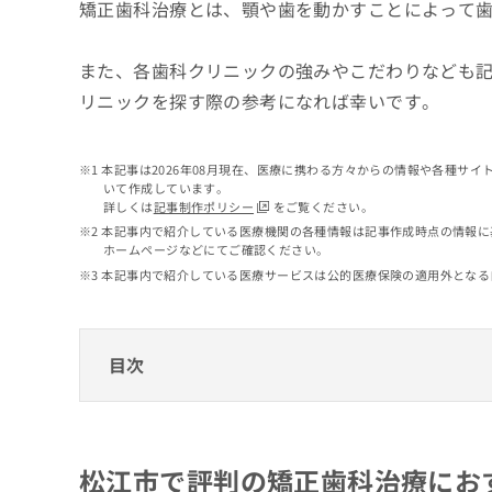
せ
こち
矯正歯科治療とは、顎や歯を動かすことによって
ち
らは
は
マイ
こ
ら
ナビ
また、各歯科クリニックの強みやこだわりなども
ち
クリ
ら
リニックを探す際の参考になれば幸いです。
ニッ
クナ
広
ビサ
広
資
イト
告
告
本記事は2026年08月現在、医療に携わる方々からの情報や各種サ
への
料
出
いて作成しています。
出
お問
の
稿
詳しくは
記事制作ポリシー
をご覧ください。
合せ
稿
ご
の
フォ
本記事内で紹介している医療機関の各種情報は記事作成時点の情報に
の
請
お
ーム
ホームページなどにてご確認ください。
お
求
問
とな
本記事内で紹介している医療サービスは公的医療保険の適用外となる
問
りま
は
い
い
す。
こ
合
合
クリ
ち
わ
ニッ
わ
ら
せ
クの
目次
せ
は
予
は
約・
こ
こ
無
松江市で評判の矯正歯科治療におすすめの歯
症状
ち
ち
のご
料
ら
なかもと歯科・矯正歯科
相談
ら
情
松江市で評判の矯正歯科治療にお
など
報
こしばら歯科クリニック
はで