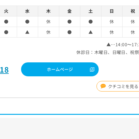
火
水
木
金
土
日
祝
●
●
休
●
●
休
休
●
▲
休
●
▲
休
休
▲…14:00〜17:
休診日：木曜日、日曜日、祝
518
ホームページ
クチコミを見る