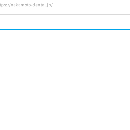
s://nakamoto-dental.jp/