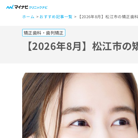
一
ホーム
おすすめ記事一覧
【2026年8月】松江市の矯正
般
ユ
矯正歯科・歯列矯正
ー
ザ
【2026年8月】松江市
ー
の
方
は
こ
ち
ら
医
マ
療
イ
ナ
関
ビ