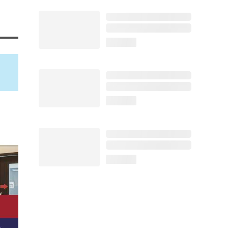
loading...
loading...
loading...