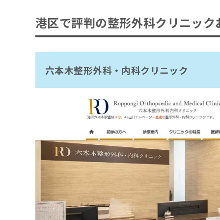
拡
資
きま
六本木整形外科・内科クリニック
充
料
せん
港区で評判の整形外科クリニック
の
白金高輪やまと整形外科
ので
の
ご了
お
ご
三田整形外科
承く
申
請
ださ
し
浜松町芝大門整形外科のクリニック
求
い。
込
は
六本木整形外科・内科クリニック
吉田整形外科
み
こ
は
青山整形外科クリニック
ち
こ
ら
おくむら整形外科内科クリニック
ち
ら
六本木にしやま整形外科
無
高輪整形外科クリニック
料
掲
情
有栖川整形外科
載
報
情
拡
まとめ：港区で評判の整形外科クリニックお
報
充
の
の
修
お
正
申
は
し
こ
込