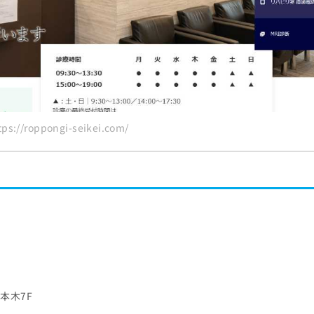
://roppongi-seikei.com/
六本木7F