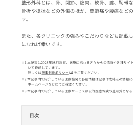
せ
こち
整形外科とは、骨、関節、筋肉、軟骨、腱、靭帯
ち
らは
は
骨折や捻挫などの外傷のほか、関節痛や腰痛など
マイ
こ
ら
ナビ
す。
ち
クリ
ら
ニッ
クナ
また、各クリニックの強みやこだわりなども記載
広
ビサ
広
資
イト
告
になれば幸いです。
告
への
料
出
出
お問
の
稿
合せ
稿
ご
の
フォ
本記事は2026年08月現在、医療に携わる方々からの情報や各種サ
の
請
お
ーム
いて作成しています。
お
求
問
とな
詳しくは
記事制作ポリシー
をご覧ください。
問
りま
は
い
本記事内で紹介している医療機関の各種情報は記事作成時点の情報に
い
す。
こ
合
ホームページなどにてご確認ください。
合
クリ
ち
わ
本記事内で紹介している医療サービスは公的医療保険の適用外となる
ニッ
わ
ら
せ
クの
せ
は
予
は
約・
こ
こ
無
症状
ち
目次
ち
のご
料
ら
相談
ら
情
など
港区で評判の整形外科クリニックおすすめ1
報
はで