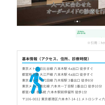
ち
み
ら
は
こ
ち
そ
ら
の
他
の
お
※引用：https
問
い
合
基本情報（アクセス、住所、診療時間）
わ
せ
東京メトロ 日比谷線 六本木駅 4a出口 徒歩すぐ
は
こ
都営地下鉄 大江戸線 六本木駅 4a出口 徒歩すぐ
ち
東京メトロ 千代田線 乃木坂駅 3番出口 徒歩8分
ら
東京メトロ 南北線 六本木一丁目駅 1番出口 徒歩10分
都営バス 各系統 六本木駅前停留所 徒歩1分
〒106-0032 東京都港区六本木7-14-11 メトロシティ