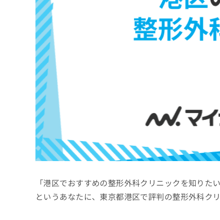
係
ク
者
リ
の
ニ
ッ
方
ク
は
ナ
こ
ビ
ち
に
関
ら
す
る
お
広
広
問
告
告
い
出
代
合
稿
わ
理
の
せ
店
お
は
「港区でおすすめの整形外科クリニックを知りた
の
問
こ
い
方
ち
というあなたに、東京都港区で評判の整形外科ク
合
ら
は
わ
こ