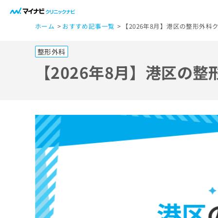
一
ホーム
おすすめ記事一覧
【2026年8月】港区の整形外科
般
ユ
整形外科
ー
ザ
【2026年8月】港区の
ー
の
方
は
こ
ち
ら
医
マ
療
イ
ナ
関
ビ