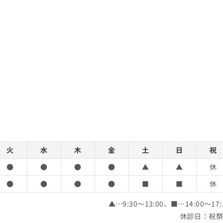
火
水
木
金
土
日
祝
●
●
●
●
▲
▲
休
●
●
●
●
■
■
休
▲…9:30～13:00、■…14:00～17:
休診日：祝