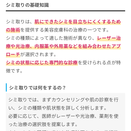
ご了
シミ取りを受けるクリニック、どうやって選べ
ら
み
シミ取りの基礎知識
承く
シミ取りを検討する目安
は
ばいい？
ださ
こ
無
い。
ち
シミ取りは、
肌にできたシミを目立ちにくくするため
シミ取りを受けるクリニックを選ぶ際
料
ら
情
にチェックする4つのポイント
の施術
を提供する美容皮膚科の治療の一つです。
報
シミの種類によって適した施術が異なり、
レーザー治
そもそもシミってなに？シミ取りやレーザーのわ
拡
掲
宮崎県で評判のシミ取りにおすすめの
かりやすい紹介もあり！
充
療や光治療、内服薬や外用薬などを組み合わせたアプ
載
クリニック5選
の
情
ローチ
が選択されます。
お
報
中野医院
シミの状態に応じた専門的な診療
を受けられる点が特
申
の
たなか内科
し
修
徴です。
込
正
こんどう形成外科
み
は
あきづきクリニックMJ
は
こ
シミ取りでは何をするの？
こ
ち
みやざき美容クリニック
ち
ら
シミ取りでは、まずカウンセリングや肌の診察を行
ら
【シミ取りの基礎知識】これを知ってからシミ
い、シミの種類や肌状態を詳しく分析します。
取りの施術を検討しよう！
そ
必要に応じて、医師がレーザーや光治療、薬剤を使
の
他
った治療の選択肢を提案します。
シミってなに？シミについての基礎知
の
識