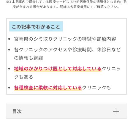
出
本記事内で紹介している医療サービスは公的医療保険の適用外となる自由診
稿
クリ
資
療が含まれる場合があります。詳細は各医療機関にてご確認ください。
稿
ニッ
の
料
クナ
の
お
の
ビサ
お
問
ご
イト
問
この記事でわかること
い
請
への
い
合
お問
求
合
合せ
宮崎県のシミ取りクリニックの特徴や診療内容
わ
は
フォ
わ
せ
こ
ーム
各クリニックのアクセスや診療時間、休診日など
せ
は
ち
とな
は
こ
ら
の情報も網羅
りま
こ
ち
す。
ち
地域のかかりつけ医として対応している
クリニッ
ら
クリ
無
ら
ニッ
クもある
料
クの
資
情
予
各種検査に柔軟に対応している
クリニックも
料
報
約・
の
症状
拡
のご
ご
充
相談
請
の
など
目次
求
お
はで
は
申
きま
シミ取りの基礎知識
こ
せん
し
ので
ち
込
シミ取りでは何をするの？