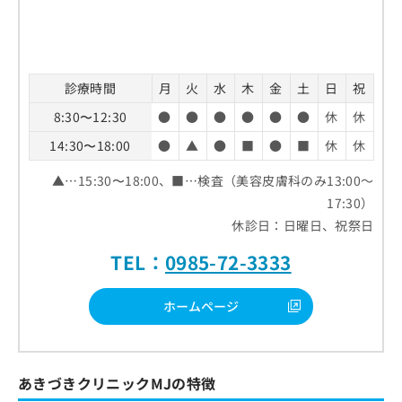
診療時間
月
火
水
木
金
土
日
祝
8:30〜12:30
●
●
●
●
●
●
休
休
14:30〜18:00
●
▲
●
■
●
■
休
休
▲…15:30〜18:00、■…検査（美容皮膚科のみ13:00～
17:30）
休診日：日曜日、祝祭日
TEL：
0985-72-3333
ホームページ
あきづきクリニックMJの特徴