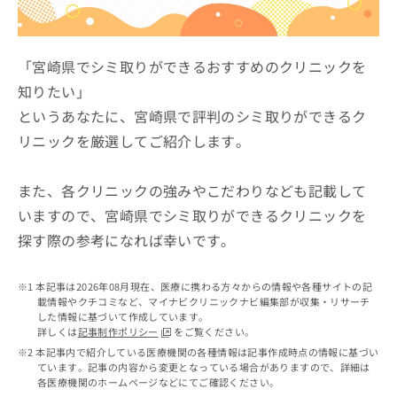
ッ
は
ク
こ
ナ
ち
ビ
「宮崎県でシミ取りができるおすすめのクリニックを
ら
に
知りたい」
関
広
というあなたに、宮崎県で評判のシミ取りができるク
す
広
告
る
告
リニックを厳選してご紹介します。
代
お
出
理
問
稿
店
い
また、各クリニックの強みやこだわりなども記載して
の
合
の
お
いますので、宮崎県でシミ取りができるクリニックを
わ
方
問
探す際の参考になれば幸いです。
せ
い
は
は
合
こ
こ
わ
ち
本記事は2026年08月現在、医療に携わる方々からの情報や各種サイトの記
ち
せ
ら
載情報やクチコミなど、マイナビクリニックナビ編集部が収集・リサーチ
ら
は
した情報に基づいて作成しています。
こ
詳しくは
記事制作ポリシー
をご覧ください。
こち
ち
広
本記事内で紹介している医療機関の各種情報は記事作成時点の情報に基づい
らは
広
ら
ています。記事の内容から変更となっている場合がありますので、詳細は
告
マイ
各医療機関のホームページなどにてご確認ください。
告
出
ナビ