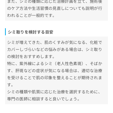
また、シミの種類に応じた治療計画を立て、施術後
お
のケア方法や生活習慣の見直しについても説明が行
1．シミとは
問
シミの5つの種類＆それぞれに適した施
い
われることが一般的です。
2．シミ発症のメカニズム
術
合
3．シミの種類
わ
1．老人性色素斑
シミ取りの主な治療法一覧
せ
シミ取りを検討する目安
2．雀卵斑(そばかす)
は
シミ取りを受ける際に知っておくべき
こ
3．ADM(後天性真皮メラノーシス)
シミが増えてきた、肌のくすみが気になる、化粧で
こと
ち
4．肝斑
カバーしづらいなどの悩みがある場合は、シミ取り
ら
肌の状態を詳しく知る
まとめ：治療法の選択とリスクの理解
5．炎症後の色素沈着
の検討をおすすめします。
アフターケアと日常のスキンケア
特に、紫外線によるシミ（老人性色素斑）、そばか
シミ取りについてのよくある質問10選！
す、肝斑などの症状が気になる場合は、適切な治療
まとめ：宮崎県で評判のシミ取りにおすすめの
を受けることで肌の印象を整えることが期待されま
クリニック5選
す。
シミの種類や肌質に応じた治療を選択するために、
専門の医師に相談すると良いでしょう。