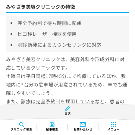
みやざき美容クリニックの特徴
完全予約制で待ち時間に配慮
ピコ秒レーザー機器を使用
肌診断機によるカウンセリングに対応
みやざき美容クリニックは、美容外科や形成外科に対
応しているクリニックです。
土曜日は平日同様17時45分まで診療しているほか、敷
地内に7台分の駐車場が用意されているため、車でも通
院しやすいでしょう。
また、診療は完全予約制を採用しているなど、患者の
待ち時間にも配慮されています。
目次
シミ取りにはピコ秒レーザー機器の「PicoSure（ピコ
クリニック
検索
記事検索
お問い合わせ
メニュー