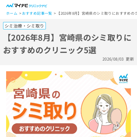
一
般
ホーム
おすすめ記事一覧
【2026年8月】宮崎県のシミ取りにおすすめの
ユ
シミ治療・シミ取り
ー
ザ
【2026年8月】宮崎県のシミ取りに
ー
おすすめのクリニック5選
の
方
2026/08/03
更新
は
こ
ち
ら
医
マ
療
イ
関
ナ
係
ビ
者
ク
の
リ
方
ニ