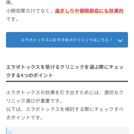
徴。
エラの張りが気になる方
エラボトックスを受ける際に気をつけ
小顔効果だけでなく、
歯ぎしりや顎関節症にも効果的
輪郭にコンプレックスを感じている方
るべきこと
です。
シャープなフェイスラインにしたい方
施術当日は患部を強く触らない
エラボトックスで使用される主な製剤と特徴
ダウンタイムを抑えて施術したい方
血流を促進する行為を控える
エラボトックスに関するよくある質問10選！
1回の施術で効果を実感したい方
エラボトックスにおすすめのクリニックはこちら！
効果が現れるまで2週間ほどかかる
一時的に噛みにくさを感じることがある
まとめ：名古屋市で評判のエラボトックスにお
すすめのクリニック10選
継続的に施術を受ける場合は適切な間隔を空ける
エラボトックスを受けるクリニックを選ぶ際にチェッ
クする4つのポイント
エラボトックスの効果を引き出すためには、適切なク
リニック選びが重要です。
以下は、エラボトックスを検討する際にチェックすべ
きポイントです。