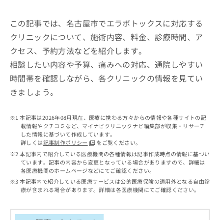
出
稿
クリ
資
稿
ニッ
の
料
クナ
この記事では、名古屋市でエラボトックスに対応する
の
お
の
ビサ
お
問
ご
クリニックについて、施術内容、料金、診療時間、ア
イト
問
い
請
への
クセス、予約方法などを紹介します。
い
合
お問
求
合
合せ
わ
相談したい内容や予算、痛みへの対応、通院しやすい
は
フォ
わ
せ
こ
時間帯を確認しながら、各クリニックの情報を見てい
ーム
せ
は
ち
とな
きましょう。
は
こ
ら
りま
こ
ち
す。
ち
ら
クリ
無
本記事は2026年08月現在、医療に携わる方々からの情報や各種サイトの記
ら
ニッ
料
載情報やクチコミなど、マイナビクリニックナビ編集部が収集・リサーチ
クの
資
した情報に基づいて作成しています。
情
予
詳しくは
記事制作ポリシー
をご覧ください。
料
報
約・
本記事内で紹介している医療機関の各種情報は記事作成時点の情報に基づい
の
症状
拡
ています。記事の内容から変更となっている場合がありますので、詳細は
のご
ご
充
各医療機関のホームページなどにてご確認ください。
相談
請
の
など
本記事内で紹介している医療サービスは公的医療保険の適用外となる自由診
求
お
はで
療が含まれる場合があります。詳細は各医療機関にてご確認ください。
は
申
きま
こ
せん
し
ので
ち
込