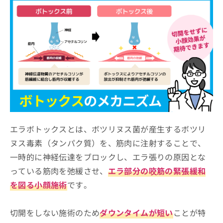
などの解説あり！
すすめのクリニック10選
お
問
あいち栄クリニック
い
合
エースクリニック 名古屋院
わ
水の森美容クリニック 名古屋院
せ
は
共立美容外科 名古屋院
こ
ウェルネスビューティクリニック 名古屋院
ち
ら
TCB東京中央美容外科 名古屋栄院
湘南美容皮フ科 栄矢場町院
よつば会クリニック 名古屋院
エラボトックスとは、ボツリヌス菌が産生するボツリ
ヌス毒素（タンパク質）を、筋肉に注射することで、
アールビューティークリニック 名古屋院
一時的に神経伝達をブロックし、エラ張りの原因とな
千賀内科外科クリニック
っている筋肉を弛緩させ、
エラ部分の咬筋の緊張緩和
【エラボトックスの基礎知識】これを知ってか
を図る小顔施術
です。
らエラボトックスを検討しよう！
こんな方におすすめ
切開をしない施術のため
ダウンタイムが短い
ことが特