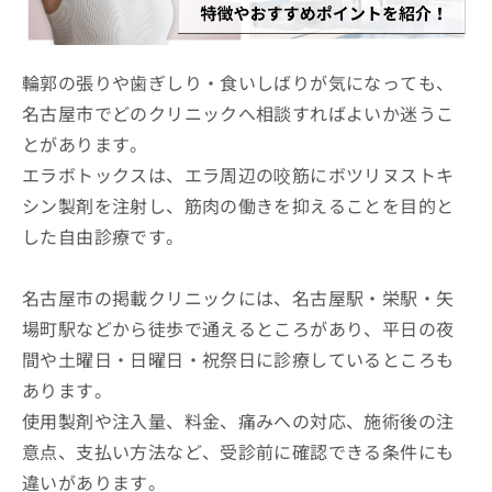
ッ
は
ク
こ
ナ
ち
ビ
輪郭の張りや歯ぎしり・食いしばりが気になっても、
ら
に
名古屋市でどのクリニックへ相談すればよいか迷うこ
関
広
とがあります。
す
広
告
る
告
エラボトックスは、エラ周辺の咬筋にボツリヌストキ
代
お
出
シン製剤を注射し、筋肉の働きを抑えることを目的と
理
問
稿
店
い
した自由診療です。
の
合
の
お
わ
方
問
名古屋市の掲載クリニックには、名古屋駅・栄駅・矢
せ
い
は
は
合
場町駅などから徒歩で通えるところがあり、平日の夜
こ
こ
わ
ち
間や土曜日・日曜日・祝祭日に診療しているところも
ち
せ
ら
ら
あります。
は
こ
使用製剤や注入量、料金、痛みへの対応、施術後の注
こち
ち
広
らは
意点、支払い方法など、受診前に確認できる条件にも
広
ら
告
マイ
告
出
違いがあります。
ナビ