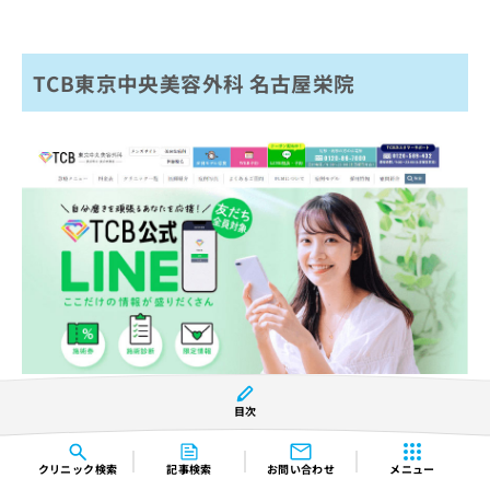
TCB東京中央美容外科 名古屋栄院
※引用：https://aoki-tsuyoshi.com/
目次
基本情報（アクセス、住所、診療時間）
クリニック
検索
記事検索
お問い合わせ
メニュー