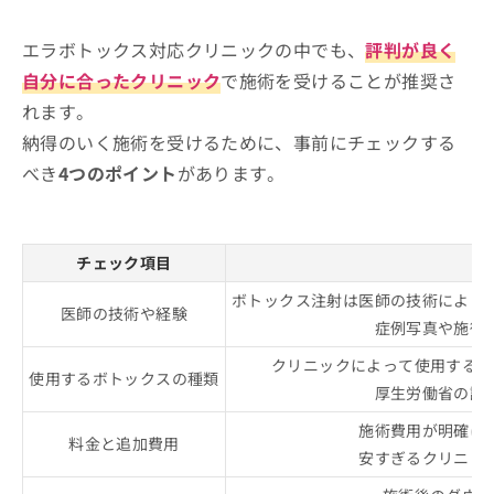
エラボトックス対応クリニックの中でも、
評判が良く
自分に合ったクリニック
で施術を受けることが推奨さ
れます。
納得のいく施術を受けるために、事前にチェックする
べき
4つのポイント
があります。
チェック項目
ど
ボトックス注射は医師の技術によっ
医師の技術や経験
症例写真や施術
クリニックによって使用するボ
使用するボトックスの種類
厚生労働省の認
施術費用が明確に
料金と追加費用
安すぎるクリニッ