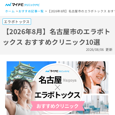
一
般
ホーム
おすすめ記事一覧
【2026年8月】名古屋市のエラボトックス おす
ユ
エラボトックス
ー
ザ
【2026年8月】名古屋市のエラボト
ー
ックス おすすめクリニック10選
の
方
2026/08/06
更新
は
こ
ち
ら
医
マ
療
イ
関
ナ
係
ビ
者
ク
の
リ
方
ニ