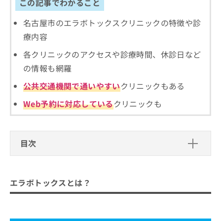
ご了
この記事でわかること
ら
み
承く
は
ださ
名古屋市のエラボトックスクリニックの特徴や診
こ
無
い。
ち
療内容
料
ら
情
各クリニックのアクセスや診療時間、休診日など
報
拡
掲
の情報も網羅
充
載
公共交通機関で通いやすい
クリニックもある
の
情
お
報
Web予約に対応している
クリニックも
申
の
し
修
込
正
み
は
目次
は
こ
こ
ち
エラボトックスとは？
ち
ら
ら
エラボトックスとは？
エラボトックスを受けるクリニックを
そ
選ぶ際にチェックする4つのポイント
の
他
エラボトックスはどんな人に向いている？注意点
名古屋市で評判のエラボトックスにお
の