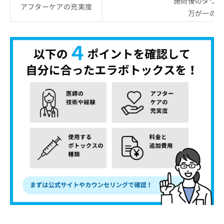
施術後のダウン
アフターケアの充実度
万が一のト