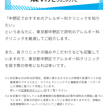
ッ
は
ク
こ
ナ
ち
ビ
「中野区でおすすめのアレルギー科クリニックを知り
ら
に
たい」
関
広
というあなたに、東京都中野区で評判のアレルギー科
す
広
告
る
告
クリニックを厳選してご紹介します。
代
お
出
理
問
稿
店
い
また、各クリニックの強みやこだわりなども記載して
の
合
の
お
いますので、東京都中野区でアレルギー科クリニック
わ
方
問
を探す際の参考になれば幸いです。
せ
い
は
は
合
こ
こ
わ
ち
本記事は2026年08月現在、医療に携わる方々からの情報や各種サイトの記
ち
せ
ら
載情報やクチコミなど、マイナビクリニックナビ編集部が収集・リサーチ
ら
は
した情報に基づいて作成しています。
こ
詳しくは
記事制作ポリシー
をご覧ください。
こち
ち
広
本記事内で紹介している医療機関の各種情報は記事作成時点の情報に基づい
らは
広
ら
ています。記事の内容から変更となっている場合がありますので、詳細は
告
マイ
各医療機関のホームページなどにてご確認ください。
告
出
ナビ