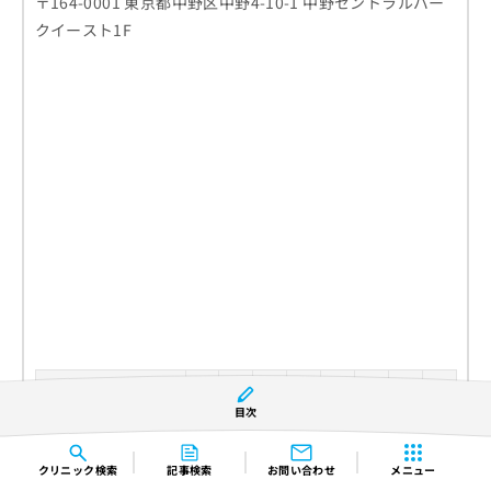
〒164-0001 東京都中野区中野4-10-1 中野セントラルパー
クイースト1F
診療時間
月
火
水
木
金
土
日
祝
目次
9:00〜13:00
●
●
休
●
●
▲
休
休
15:00〜18:30
●
●
休
●
●
■
休
休
クリニック
検索
記事検索
お問い合わせ
メニュー