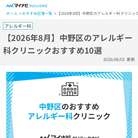
一
般
ホーム
おすすめ記事一覧
【2026年8月】中野区のアレルギー科クリニッ
ユ
アレルギー科
ー
ザ
【2026年8月】中野区のアレルギー
ー
科クリニックおすすめ10選
の
方
2026/08/03
更新
は
こ
ち
ら
医
マ
療
イ
関
ナ
係
ビ
者
ク
の
リ
方
ニ