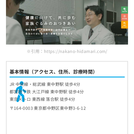
ご了
ら
やまさき内科クリニック
み
承く
は
ださ
耳鼻咽喉科セントラルパーク中野
こ
無
い。
ナガヤメディカルクリニック
ち
料
ら
情
中野こどもハート・アレルギークリニック
報
中野新橋駅前皮フ科
拡
掲
充
載
まとめ：中野区で評判のアレルギー科クリニッ
※引用：https://nakano-hidamari.com/
の
情
クおすすめ10選
お
報
申
の
し
修
基本情報（アクセス、住所、診療時間）
込
正
み
は
JR 中央線・総武線 東中野駅 徒歩4分
は
こ
都営地下鉄 大江戸線 東中野駅 徒歩4分
こ
ち
東京メトロ 東西線 落合駅 徒歩4分
ち
ら
ら
〒164-0003 東京都中野区東中野3-6-12
そ
の
他
の