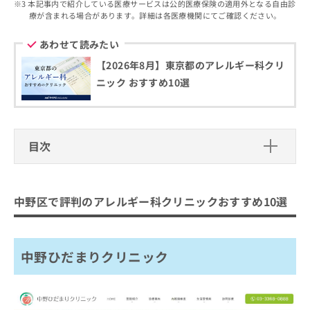
出
本記事内で紹介している医療サービスは公的医療保険の適用外となる自由診
稿
クリ
資
療が含まれる場合があります。詳細は各医療機関にてご確認ください。
稿
ニッ
の
料
クナ
の
お
の
ビサ
あわせて読みたい
お
問
ご
イト
問
い
請
への
【2026年8月】東京都のアレルギー科クリ
い
合
お問
求
ニック おすすめ10選
合
合せ
わ
は
フォ
わ
せ
こ
ーム
せ
は
ち
とな
は
こ
ら
りま
こ
目次
ち
す。
ち
ら
クリ
無
ら
ニッ
中野区で評判のアレルギー科クリニッ
料
クの
クおすすめ10選
資
情
予
中野区で評判のアレルギー科クリニックおすすめ10選
料
報
約・
中野ひだまりクリニック
の
症状
拡
のご
ご
なかのキッズクリニック
充
相談
請
の
など
中野ひだまりクリニック
天正堂クリニック
求
お
はで
は
新中野皮膚科クリニック
申
きま
こ
せん
し
仁友クリニック
ので
ち
込