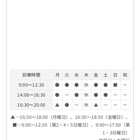
お
問
い
合
わ
せ
は
こ
ち
ら
診療時間
月
火
水
木
金
土
日
祝
9:00〜12:30
●
●
●
休
●
●
■
ー
14:00〜16:30
●
ー
●
休
●
●
ー
ー
16:30〜20:00
▲
●
ー
休
▲
ー
ー
ー
▲…16:30〜18:00（月曜日）、16:30～18:30（金曜日）、
■…9:00～12:30（第2・4・5日曜日）、9:00～17:00（第
1・3日曜日）