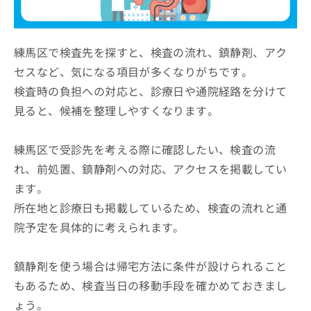
ッ
は
ク
こ
ナ
ち
ビ
練馬区で検査先を探すと、検査の流れ、鎮静剤、アク
ら
に
セスなど、気になる項目が多くなりがちです。
関
広
検査時の負担への対応と、診療日や通院経路を分けて
す
広
告
る
告
見ると、候補を整理しやすくなります。
代
お
出
理
問
稿
店
い
練馬区で受診先を考える際に確認したい、検査の流
の
合
の
お
れ、前処置、鎮静剤への対応、アクセスを掲載してい
わ
方
問
ます。
せ
い
は
は
合
所在地と診療日も掲載しているため、検査の流れと通
こ
こ
わ
ち
院予定を具体的に考えられます。
ち
せ
ら
ら
は
こ
鎮静剤を使う場合は帰宅方法に条件が設けられること
こち
ち
広
らは
もあるため、検査当日の移動手段を確かめておきまし
広
ら
告
マイ
告
出
ょう。
ナビ