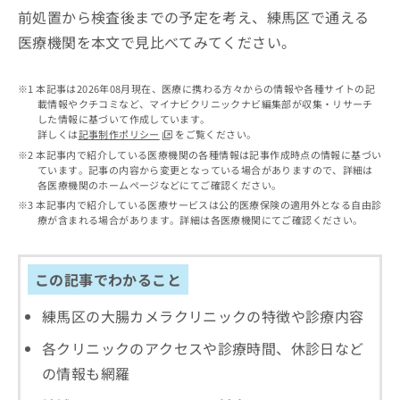
出
稿
クリ
資
前処置から検査後までの予定を考え、練馬区で通える
稿
ニッ
の
料
クナ
医療機関を本文で見比べてみてください。
の
お
の
ビサ
お
問
ご
イト
問
い
請
への
本記事は2026年08月現在、医療に携わる方々からの情報や各種サイトの記
い
合
お問
求
載情報やクチコミなど、マイナビクリニックナビ編集部が収集・リサーチ
合
合せ
わ
は
した情報に基づいて作成しています。
フォ
わ
せ
こ
詳しくは
記事制作ポリシー
をご覧ください。
ーム
せ
は
ち
本記事内で紹介している医療機関の各種情報は記事作成時点の情報に基づい
とな
は
こ
ています。記事の内容から変更となっている場合がありますので、詳細は
ら
りま
こ
各医療機関のホームページなどにてご確認ください。
ち
す。
ち
ら
クリ
本記事内で紹介している医療サービスは公的医療保険の適用外となる自由診
無
ら
ニッ
療が含まれる場合があります。詳細は各医療機関にてご確認ください。
料
クの
資
情
予
料
報
約・
この記事でわかること
の
症状
拡
のご
ご
充
相談
練馬区の大腸カメラクリニックの特徴や診療内容
請
の
など
求
お
はで
各クリニックのアクセスや診療時間、休診日など
は
申
きま
こ
の情報も網羅
せん
し
ので
ち
込