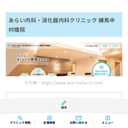
あらい内科・消化器内科クリニック 練馬中
村橋院
※引用：https://www.arai-naika-cl.com/
基本情報（アクセス、住所、診療時間）
目次
西武鉄道 池袋線 中村橋駅 北口 徒歩1分
〒176-0021 東京都練馬区貫井1-5-1
クリニック
検索
記事検索
お問い合わせ
メニュー