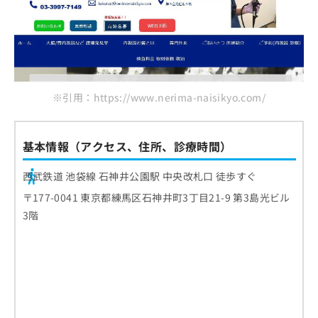
はたクリニック
お
問
金田医院
い
佐伯医院
合
わ
まとめ：練馬区で評判の大腸カメラにおすすめ
せ
のクリニック10選
は
※引用：https://www.nerima-naisikyo.com/
こ
ち
ら
基本情報（アクセス、住所、診療時間）
西武鉄道 池袋線 石神井公園駅 中央改札口 徒歩すぐ
​〒177-0041 東京都練馬区石神井町3丁目21-9 第3島光ビル
3階