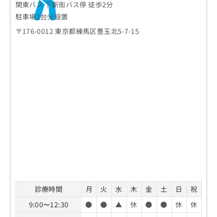
関東バス 下新街バス停 徒歩2分
駐車場2台分設置
〒176-0012 東京都練馬区豊玉北5-7-15
診療時間
月
火
水
木
金
土
日
祝
9:00〜12:30
●
●
▲
休
●
●
休
休