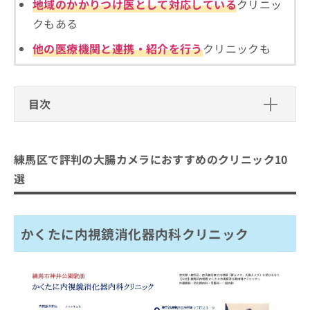
ご了
地域のかかりつけ医として対応している
クリニッ
ら
み
承く
は
クもある
ださ
こ
無
い。
他の医療機関と連携・紹介を行う
クリニックも
ち
料
ら
情
報
拡
掲
目次
充
載
の
情
練馬区で評判の大腸カメラにおすすめ
お
報
のクリニック10選
申
の
練馬区で評判の大腸カメラにおすすめのクリニック10
し
修
かくたに内視鏡消化器内科クリニック
込
正
選
み
は
かわい内科 胃と大腸内視鏡クリニック 上石神井
は
こ
内田内科胃腸クリニック
こ
ち
ち
かくたに内視鏡消化器内科クリニック
ら
なごみクリニック
ら
中山クリニック
そ
練馬駅前内視鏡・乳腺クリニック
の
他
あらい内科・消化器内科クリニック 練馬中村橋院
の