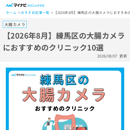
一
般
ホーム
おすすめ記事一覧
【2026年8月】練馬区の大腸カメラにおすすめ
ユ
大腸カメラ
ー
ザ
【2026年8月】練馬区の大腸カメラ
ー
におすすめのクリニック10選
の
方
2026/08/07
更新
は
こ
ち
ら
医
マ
療
イ
関
ナ
係
ビ
者
ク
の
リ
方
ニ