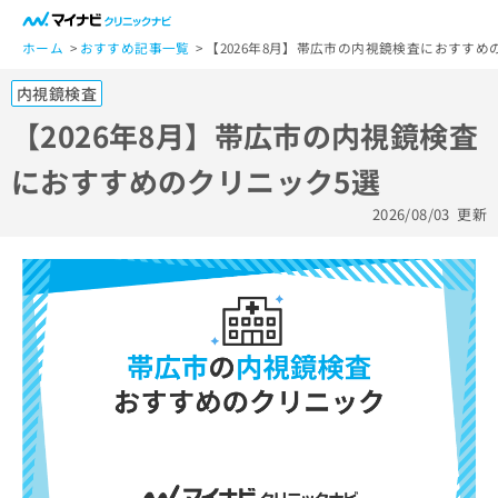
一
般
ホーム
おすすめ記事一覧
【2026年8月】帯広市の内視鏡検査におすすめ
ユ
内視鏡検査
ー
ザ
【2026年8月】帯広市の内視鏡検査
ー
におすすめのクリニック5選
の
方
2026/08/03
更新
は
こ
ち
ら
医
マ
療
イ
関
ナ
係
ビ
者
ク
の
リ
方
ニ