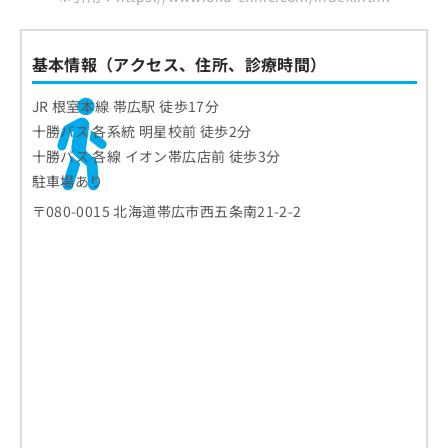
ご了
ら
み
承く
は
ださ
こ
無
い。
基本情報（アクセス、住所、診療時間）
ち
料
ら
情
JR 根室本線 帯広駅 徒歩17分
報
十勝バス 各系統 明星校前 徒歩2分
拡
掲
充
載
十勝バス 各線 イオン帯広店前 徒歩3分
の
情
駐車場あり
お
報
〒080-0015 北海道帯広市西五条南21-2-2
申
の
し
修
込
正
み
は
は
こ
こ
ち
ち
ら
ら
そ
の
他
の