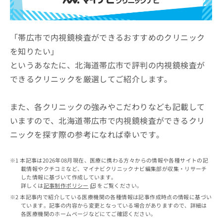
ッ
は
ク
こ
ナ
ち
ビ
「帯広市で内視鏡検査ができるおすすめのクリニック
ら
に
を知りたい」
関
広
というあなたに、北海道帯広市で評判の内視鏡検査が
す
広
告
る
告
できるクリニックを厳選してご紹介します。
代
お
出
理
問
稿
店
い
また、各クリニックの強みやこだわりなども記載して
の
合
の
お
いますので、北海道帯広市で内視鏡検査ができるクリ
わ
方
問
ニックを探す際の参考になれば幸いです。
せ
い
は
は
合
こ
こ
わ
ち
本記事は2026年08月現在、医療に携わる方々からの情報や各種サイトの記
ち
せ
ら
載情報やクチコミなど、マイナビクリニックナビ編集部が収集・リサーチ
ら
は
した情報に基づいて作成しています。
こ
詳しくは
記事制作ポリシー
をご覧ください。
こち
ち
広
本記事内で紹介している医療機関の各種情報は記事作成時点の情報に基づい
らは
広
ら
ています。記事の内容から変更となっている場合がありますので、詳細は
告
マイ
各医療機関のホームページなどにてご確認ください。
告
出
ナビ