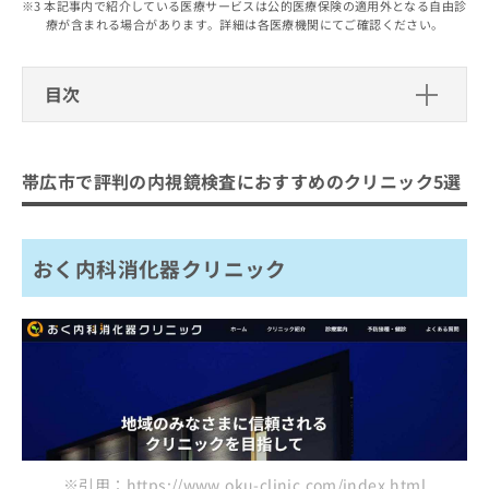
出
本記事内で紹介している医療サービスは公的医療保険の適用外となる自由診
稿
クリ
資
療が含まれる場合があります。詳細は各医療機関にてご確認ください。
稿
ニッ
の
料
クナ
の
お
の
ビサ
お
問
ご
イト
目次
問
い
請
への
い
合
お問
求
帯広市で評判の内視鏡検査におすすめ
合
合せ
わ
は
フォ
わ
のクリニック5選
せ
こ
ーム
帯広市で評判の内視鏡検査におすすめのクリニック5選
せ
は
ち
とな
おく内科消化器クリニック
は
こ
ら
りま
こ
ち
須藤内科クリニック
す。
ち
ら
クリ
無
おく内科消化器クリニック
ともだ内科消化器クリニック
ら
ニッ
料
クの
いとう内科クリニック
資
情
予
料
報
約・
いのちの木クリニック
の
症状
拡
のご
ご
充
まとめ：帯広市で評判の内視鏡検査におすすめ
相談
請
の
など
のクリニック5選
求
お
はで
は
申
きま
こ
せん
し
ので
ち
込
※引用：https://www.oku-clinic.com/index.html