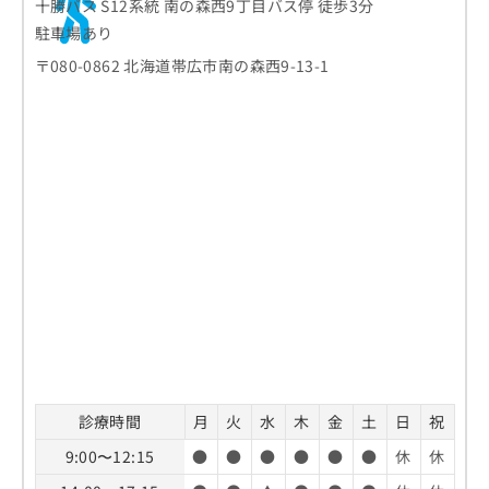
十勝バス S12系統 南の森西9丁目バス停 徒歩3分
駐車場あり
〒080-0862 北海道帯広市南の森西9-13-1
診療時間
月
火
水
木
金
土
日
祝
9:00〜12:15
●
●
●
●
●
●
休
休