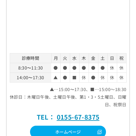
診療時間
月
火
水
木
金
土
日
祝
8:30〜11:30
●
●
●
●
●
●
休
休
14:00〜17:30
▲
●
■
休
●
休
休
休
▲…15:00〜17:30、■…15:00～18:30
休診日：木曜日午後、土曜日午後、第1・3・5土曜日、日曜
日、祝祭日
TEL：
0155-67-8375
ホームページ