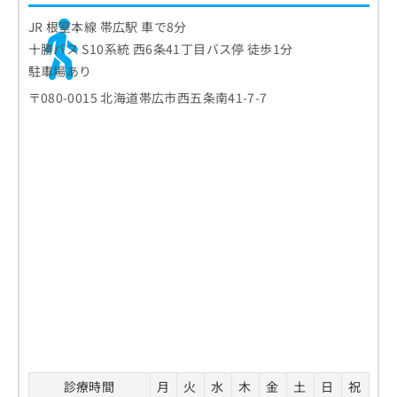
JR 根室本線 帯広駅 車で8分
十勝バス S10系統 西6条41丁目バス停 徒歩1分
駐車場あり
〒080-0015 北海道帯広市西五条南41-7-7
診療時間
月
火
水
木
金
土
日
祝