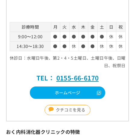
お
問
い
合
診療時間
月
火
水
木
金
土
日
祝
わ
せ
9:00〜12:00
●
●
●
●
●
●
休
休
は
14:30〜18:30
●
●
休
●
●
休
休
休
こ
ち
休診日：水曜日午後、第2・4・5土曜日、土曜日午後、日曜
ら
日、祝祭日
TEL：
0155-66-6170
ホームページ
クチコミを見る
おく内科消化器クリニックの特徴