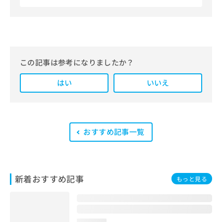
機関を見つけられる、クリニック検索
＆医療情報サイト「マイナビクリニッ
クナビ」。
編集部では、地域ごとの医療機関情報
をわかりやすく整理し、最新の公式情
報にもとづいて発信しています。
この記事は参考になりましたか？
また、医療広告ガイドラインに準拠し
はい
た編集体制を整えており、編集部内に
いいえ
は、一般社団法人薬機法医療法規格協
会が実施する「YMAA（薬機法・医療
法適法広告取扱個人認証規格）」講習
を修了したメンバーが複数名在籍して
います。
おすすめ記事一覧
新着おすすめ記事
もっと見る