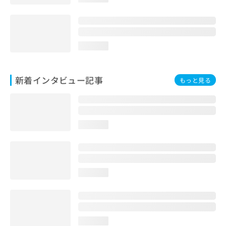
loading...
新着インタビュー記事
もっと見る
loading...
loading...
loading...