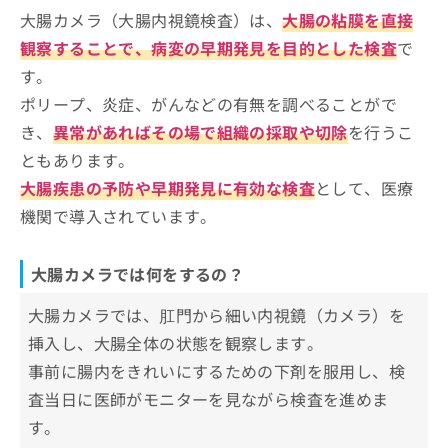
お
大腸カメラ（大腸内視鏡検査）は、
大腸の粘膜を直接
大腸カメラクリニックを選ぶ際にチェ
問
ックする4つのポイント
観察することで、病変の早期発見を目的とした検査
で
い
合
す。
そもそも大腸カメラってなに？大腸カメラのわか
札幌市で評判の大腸カメラにおすすめ
わ
りやすい紹介もあり！
ポリープ、炎症、がんなどの有無を調べることがで
のクリニック6選
せ
き、
異常があればその場で組織の採取や切除
を行うこ
は
ひらた内科・内視鏡クリニック
こ
ともあります。
さっぽろ駅前内科・内視鏡クリニック
ち
大腸疾患の予防や早期発見に有効な検査
として、医療
ら
札幌北円山内科・内視鏡クリニック
機関で導入されています。
さっぽろ白石内科消化器クリニック
ほんじょう内科
大腸カメラでは何をするの？
大通り胃腸内科クリニック
大腸カメラでは、肛門から細い内視鏡（カメラ）を
【大腸カメラの基礎知識】これを知ってから大
挿入し、大腸全体の状態を観察します。
腸カメラの受診を検討しよう！
事前に腸内をきれいにするための下剤を服用し、検
査当日に医師がモニターを見ながら検査を進めま
大腸カメラでわかる病気の一例
す。
大腸ポリープ
大腸カメラの前後の食事について