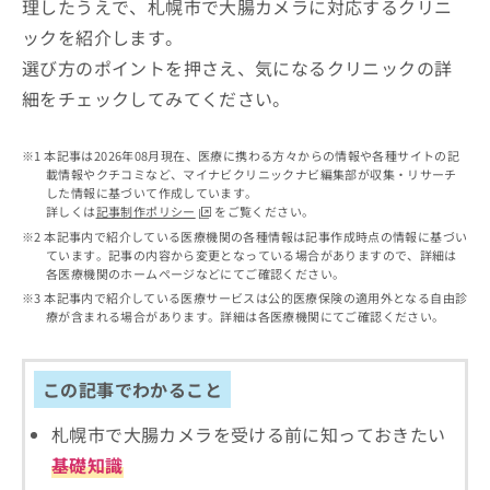
理したうえで、札幌市で大腸カメラに対応するクリニ
出
稿
クリ
資
稿
ニッ
の
料
ックを紹介します。
クナ
の
お
の
ビサ
選び方のポイントを押さえ、気になるクリニックの詳
お
問
ご
イト
問
細をチェックしてみてください。
い
請
への
い
合
お問
求
合
合せ
わ
は
本記事は2026年08月現在、医療に携わる方々からの情報や各種サイトの記
フォ
わ
せ
こ
載情報やクチコミなど、マイナビクリニックナビ編集部が収集・リサーチ
ーム
せ
は
ち
した情報に基づいて作成しています。
とな
は
こ
ら
詳しくは
記事制作ポリシー
をご覧ください。
りま
こ
ち
す。
本記事内で紹介している医療機関の各種情報は記事作成時点の情報に基づい
ち
ら
クリ
ています。記事の内容から変更となっている場合がありますので、詳細は
無
ら
ニッ
各医療機関のホームページなどにてご確認ください。
料
クの
本記事内で紹介している医療サービスは公的医療保険の適用外となる自由診
資
情
予
療が含まれる場合があります。詳細は各医療機関にてご確認ください。
料
報
約・
の
症状
拡
のご
ご
充
相談
この記事でわかること
請
の
など
求
お
はで
は
札幌市で大腸カメラを受ける前に知っておきたい
申
きま
こ
せん
し
基礎知識
ので
ち
込