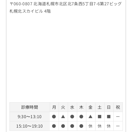
〒060-0807 北海道札幌市北区北7条西5丁目7-6第27ビッグ
札幌北スカイビル 4階
診療時間
月
火
水
木
金
土
日
祝
9:30〜13:10
●
▲
●
●
▲
■
■
ー
15:10〜19:10
●
●
●
●
休
休
休
ー