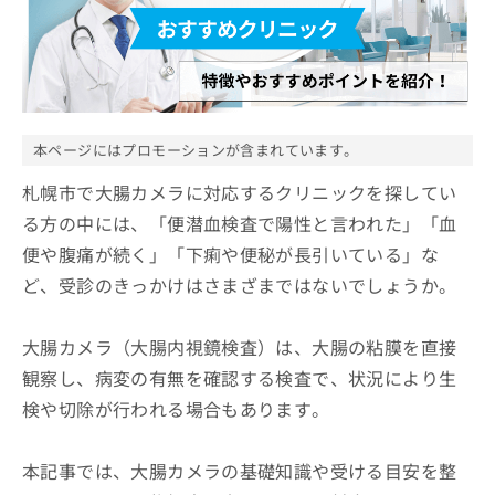
ッ
は
ク
こ
ナ
ち
ビ
ら
に
関
広
す
広
本ページにはプロモーションが含まれています。
告
る
告
代
お
札幌市で大腸カメラに対応するクリニックを探してい
出
理
問
稿
る方の中には、「便潜血検査で陽性と言われた」「血
店
い
の
便や腹痛が続く」「下痢や便秘が長引いている」な
合
の
お
わ
方
問
ど、受診のきっかけはさまざまではないでしょうか。
せ
い
は
は
合
こ
こ
大腸カメラ（大腸内視鏡検査）は、大腸の粘膜を直接
わ
ち
ち
せ
観察し、病変の有無を確認する検査で、状況により生
ら
ら
は
検や切除が行われる場合もあります。
こ
こち
ち
広
らは
広
ら
告
マイ
本記事では、大腸カメラの基礎知識や受ける目安を整
告
出
ナビ