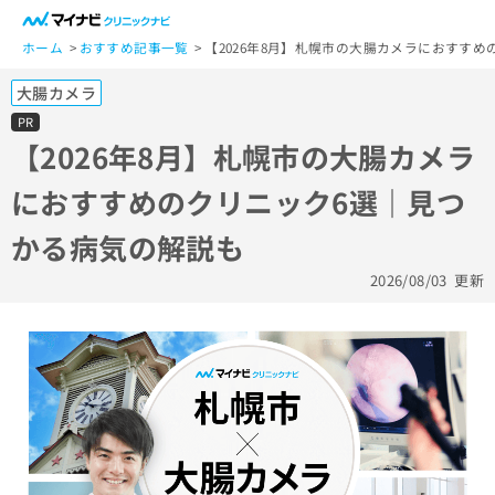
一
般
ホーム
おすすめ記事一覧
【2026年8月】札幌市の大腸カメラにおすす
ユ
大腸カメラ
ー
ザ
PR
ー
【2026年8月】札幌市の大腸カメラ
の
におすすめのクリニック6選｜見つ
方
は
かる病気の解説も
こ
ち
2026/08/03
更新
ら
医
マ
療
イ
関
ナ
係
ビ
者
ク
の
リ
方
ニ