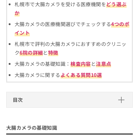
ご了
ら
み
札幌市で大腸カメラを受ける医療機関を
どう選ぶ
承く
は
ださ
か
こ
無
い。
ち
料
大腸カメラの医療機関選びでチェックする
4つのポ
ら
情
イント
報
拡
掲
札幌市で評判の大腸カメラにおすすめのクリニッ
充
載
ク
6院の詳細
と
特徴
の
情
お
報
大腸カメラの基礎知識：
検査内容
と
注意点
申
の
し
修
大腸カメラに関する
よくある質問10選
込
正
み
は
は
こ
こ
ち
目次
ち
ら
ら
大腸カメラの基礎知識
そ
大腸カメラでは何をするの？
大腸カメラを受けるクリニック、どうやって選
の
大腸カメラの基礎知識
他
大腸カメラを受ける目安
べばいい？
の