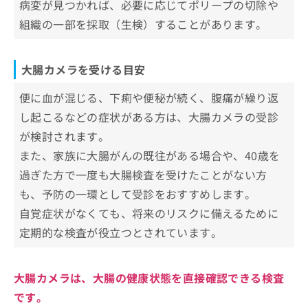
病変が見つかれば、必要に応じてポリープの切除や
大腸がん
大腸カメラ前の食事で注意すること
組織の一部を採取（生検）することがあります。
大腸カメラについてのよくある質問10選！
潰瘍性大腸炎
大腸カメラ後の食事で気をつけること
クローン病
まとめ：札幌市で評判の大腸カメラにおすすめ
大腸カメラを受ける目安
のクリニック6選
大腸憩室
虚血性腸炎
便に血が混じる、下痢や便秘が続く、腹痛が繰り返
感染性腸炎
し起こるなどの症状がある方は、大腸カメラの受診
直腸炎
が検討されます。
また、家族に大腸がんの既往がある場合や、40歳を
出血の原因（血便）
過ぎた方で一度も大腸検査を受けたことがない方
便潜血陽性の精密検査
も、予防の一環として受診をおすすめします。
自覚症状がなくても、将来のリスクに備えるために
定期的な検査が役立つとされています。
大腸カメラは、大腸の健康状態を直接確認できる検査
です。