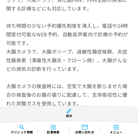
関する診療などにも対応しています。
待ち時間の少ない予約優先制度を導入し、電話や24時
間受付可能なWEB予約、自動音声案内で診療の予約が
可能です。
大腸カメラで、大腸ポリープ、過敏性腸症候群、炎症
性腸疾患（潰瘍性大腸炎・クローン病）、大腸がんな
どの病気の診断を行っています。
大腸カメラの検査時には、空気で大腸を膨らませた場
合の検査後のお腹の張りに配慮して、生体吸収性に優
れた炭酸ガスを使用しています。
目次
検査時の不快感に配慮して、検査時には鎮静剤の使用
も可能です。
クリニック
検索
記事検索
お問い合わせ
メニュー
眠っているような状態での検査で、検査後リカバリー