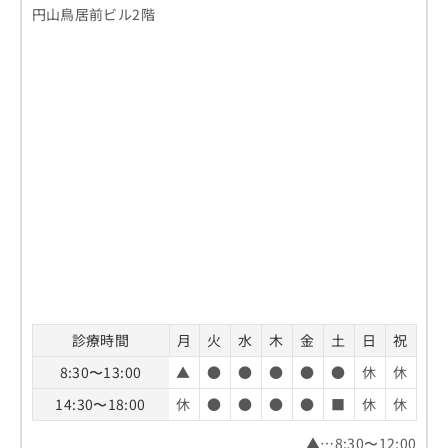
お
円山鳥居前ビル2階
問
い
合
わ
せ
は
こ
ち
ら
診療時間
月
火
水
木
金
土
日
祝
8:30〜13:00
▲
●
●
●
●
●
休
休
14:30〜18:00
休
●
●
●
●
■
休
休
▲…8:30〜12:00