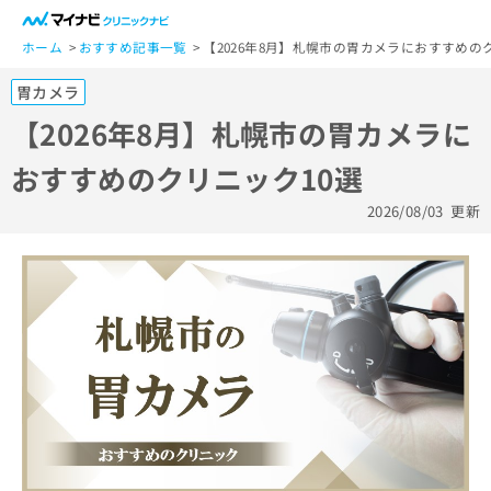
一
般
ホーム
おすすめ記事一覧
【2026年8月】札幌市の胃カメラにおすすめの
ユ
胃カメラ
ー
ザ
【2026年8月】札幌市の胃カメラに
ー
おすすめのクリニック10選
の
方
2026/08/03
更新
は
こ
ち
ら
医
マ
療
イ
関
ナ
係
ビ
者
ク
の
リ
方
ニ