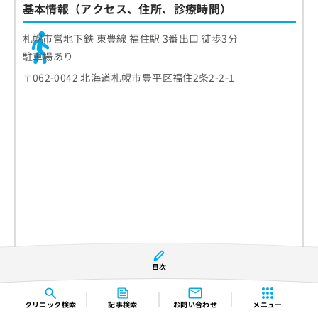
基本情報（アクセス、住所、診療時間）
札幌市営地下鉄 東豊線 福住駅 3番出口 徒歩3分
駐車場あり
〒062-0042 北海道札幌市豊平区福住2条2-2-1
目次
クリニック
検索
記事検索
お問い合わせ
メニュー
診療時間
月
火
水
木
金
土
日
祝