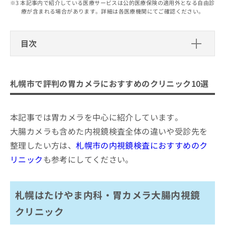
出
本記事内で紹介している医療サービスは公的医療保険の適用外となる自由診
稿
クリ
資
療が含まれる場合があります。詳細は各医療機関にてご確認ください。
稿
ニッ
の
料
クナ
の
お
の
ビサ
お
問
ご
イト
目次
問
い
請
への
い
合
お問
求
札幌市で評判の胃カメラにおすすめの
合
合せ
わ
は
フォ
わ
クリニック10選
せ
こ
ーム
札幌市で評判の胃カメラにおすすめのクリニック10選
せ
は
ち
とな
札幌はたけやま内科・胃カメラ大腸内視鏡クリニ
は
こ
ら
りま
ック
こ
ち
す。
ち
ら
クリ
本記事では胃カメラを中心に紹介しています。
さっぽろ白石内科消化器クリニック
無
ら
ニッ
料
大腸カメラも含めた内視鏡検査全体の違いや受診先を
クの
ひらた内科・内視鏡クリニック
資
情
予
整理したい方は、
札幌市の内視鏡検査におすすめのク
札幌北円山内科・内視鏡クリニック
料
報
約・
の
症状
リニック
も参考にしてください。
拡
さっぽろ大通り内視鏡クリニック
のご
ご
充
相談
ほんじょう内科
請
の
など
求
お
はで
札幌はたけやま内科・胃カメラ大腸内視鏡
さっぽろK&eクリニック
は
申
きま
札幌大通胃と大腸の内視鏡クリニック
こ
せん
クリニック
し
ので
ち
込
こんの内科消化器内科クリニック