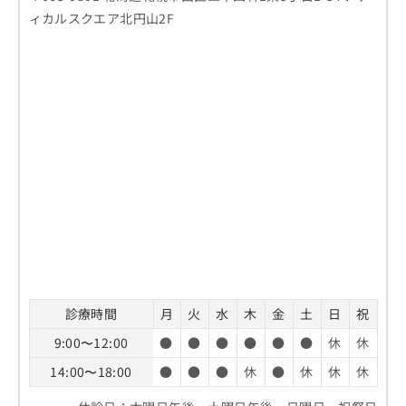
ィカルスクエア北円山2F
診療時間
月
火
水
木
金
土
日
祝
9:00〜12:00
●
●
●
●
●
●
休
休
14:00〜18:00
●
●
●
休
●
休
休
休