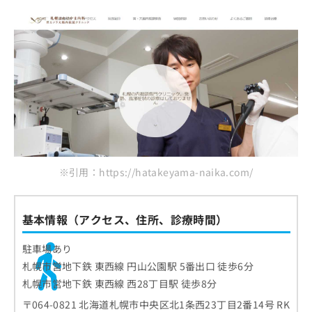
ご了
ら
み
承く
斗南前よしざき内科消化器内科クリニック
は
ださ
こ
無
い。
まとめ：札幌市で評判の胃カメラにおすすめの
ち
料
ら
クリニック10選
情
報
拡
掲
充
載
の
情
お
報
申
の
し
修
※引用：https://hatakeyama-naika.com/
込
正
み
は
は
こ
こ
基本情報（アクセス、住所、診療時間）
ち
ち
ら
ら
駐車場あり
そ
札幌市営地下鉄 東西線 円山公園駅 5番出口 徒歩6分
の
札幌市営地下鉄 東西線 西28丁目駅 徒歩8分
他
〒064-0821 北海道札幌市中央区北1条西23丁目2番14号 RK
の