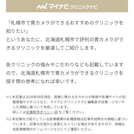
ッ
は
ク
こ
ナ
ち
ビ
「札幌市で胃カメラができるおすすめのクリニックを
ら
に
知りたい」
関
広
というあなたに、北海道札幌市で評判の胃カメラがで
す
広
告
る
告
きるクリニックを厳選してご紹介します。
代
お
出
理
問
稿
店
い
各クリニックの強みやこだわりなども記載しています
の
合
の
お
ので、北海道札幌市で胃カメラができるクリニックを
わ
方
問
探す際の参考になれば幸いです。
せ
い
は
は
合
こ
こ
わ
ち
本記事は2026年08月現在、医療に携わる方々からの情報や各種サイトの記
ち
せ
ら
載情報やクチコミなど、マイナビクリニックナビ編集部が収集・リサーチ
ら
は
した情報に基づいて作成しています。
こ
詳しくは
記事制作ポリシー
をご覧ください。
こち
ち
広
本記事内で紹介している医療機関の各種情報は記事作成時点の情報に基づい
らは
広
ら
ています。記事の内容から変更となっている場合がありますので、詳細は
告
マイ
各医療機関のホームページなどにてご確認ください。
告
出
ナビ