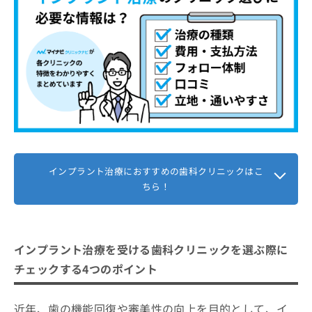
【インプラント治療について】後悔しないため
にこれを知ってから治療を検討しよう！
インプラント治療とは？簡単に解説！
インプラント治療の概要
インプラント治療はどんな流れで進む
どんなときに検討されるの？
の？
治療の流れ
1．カウンセリング予約
インプラント治療に関する質問10選！
インプラントの素材と特徴
2．問診票の記入と口腔内検査
まとめ：岡崎市で評判のインプラント治療にお
治療期間と通院回数
3．歯科医師による診察と説明
インプラント治療におすすめの歯科クリニックはこ
すすめの歯科クリニック11選
メンテナンスとアフターケア
4．治療計画の提案と同意
ちら！
注意すべき点やリスク
5．手術・治療の開始とアフターケア
インプラント治療を受ける歯科クリニックを選ぶ際に
チェックする4つのポイント
近年、歯の機能回復や審美性の向上を目的として、イ