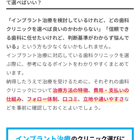
て選べばいい？
ックを選ぶ際にチェックする4つのポイ
ント
そもそもインプラント治療ってなに？インプラン
岡崎市で評判のインプラント治療にお
「インプラント治療を検討しているけれど、どの歯科
ト治療のわかりやすい紹介もあり！
すすめのクリニック11選
クリニックを選べば良いのかわからない」「信頼でき
宮野歯科
る歯科に任せたいけれど、判断基準がわからず悩んで
いる」
という方も少なくないかもしれません。
LiCOファミリー歯科
インプラント治療に対応している歯科クリニックを選
ヒロデンタルオフィス
ぶ際に、参考になるポイントをわかりやすくまとめて
いな歯科クリニック
います。
ナベタ歯科医院
納得したうえで治療を受けるために、それぞれの歯科
審美歯科ティーススタジオ
クリニックについて
治療方法の特徴
、
費用・支払いの
岡崎デンタルオフィス
仕組み
、
フォロー体制
、
口コミ
、
立地や通いやすさ
な
東岡崎ジョイ歯科
どを事前に確認しておくとよいでしょう。
ウイングタウン歯科クリニック
シバタ歯科
岸本歯科