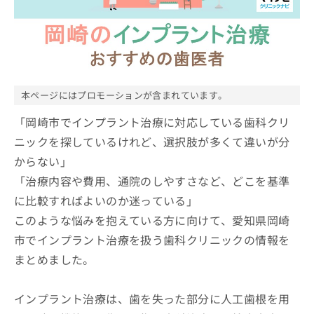
ッ
は
ク
こ
ナ
ち
ビ
ら
に
関
広
す
広
本ページにはプロモーションが含まれています。
告
る
告
代
お
「岡崎市でインプラント治療に対応している歯科クリ
出
理
問
稿
ニックを探しているけれど、選択肢が多くて違いが分
店
い
の
からない」
合
の
お
わ
方
問
「治療内容や費用、通院のしやすさなど、どこを基準
せ
い
は
に比較すればよいのか迷っている」
は
合
こ
こ
このような悩みを抱えている方に向けて、愛知県岡崎
わ
ち
ち
せ
市でインプラント治療を扱う歯科クリニックの情報を
ら
ら
は
まとめました。
こ
こち
ち
広
らは
広
ら
告
マイ
インプラント治療は、歯を失った部分に人工歯根を用
告
出
ナビ