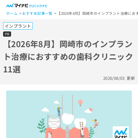
一
般
ホーム
おすすめ記事一覧
【2026年8月】岡崎市のインプラント治療にお
ユ
インプラント
ー
ザ
PR
ー
【2026年8月】岡崎市のインプラン
の
ト治療におすすめの歯科クリニック
方
は
11選
こ
ち
2026/08/03
更新
ら
医
マ
療
イ
関
ナ
係
ビ
者
ク
の
リ
方
ニ