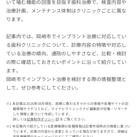
いて噛む機能の回復を目指す歯科治療で、検査内容や
出
稿
クリ
資
稿
ニッ
の
料
治療計画、メンテナンス体制はクリニックごとに異な
クナ
の
お
の
ビサ
ります。
お
問
ご
イト
問
い
請
への
い
合
お問
求
記事内では、岡崎市でインプラント治療に対応してい
合
合せ
わ
は
る歯科クリニックについて、診療内容の特徴や対応し
フォ
わ
せ
こ
ーム
せ
は
ち
ている治療の傾向、通院のしやすさなど、比較・検討
とな
は
こ
ら
りま
の際に確認しておきたいポイントに沿って紹介してい
こ
ち
す。
ち
ます。
ら
クリ
無
ら
ニッ
岡崎市でインプラント治療を検討する際の情報整理と
料
クの
資
情
予
して、ぜひ参考にしてください。
料
報
約・
の
症状
拡
のご
ご
充
本記事は2026年08月現在、医療に携わる方々からの情報や各種サイトの記
相談
請
載情報やクチコミなど、マイナビクリニックナビ編集部が収集・リサーチ
の
など
した情報に基づいて作成しています。
求
お
はで
詳しくは
記事制作ポリシー
をご覧ください。
は
申
きま
本記事内で紹介している医療機関の各種情報は記事作成時点の情報に基づい
こ
せん
し
ています。記事の内容から変更となっている場合がありますので、詳細は
ので
ち
込
各医療機関のホームページなどにてご確認ください。