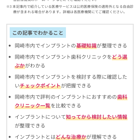
ご了
ら
み
承く
本記事内で紹介している医療サービスは公的医療保険の適用外となる自由診
は
ださ
療が含まれる場合があります。詳細は各医療機関にてご確認ください。
こ
無
い。
ち
料
ら
情
この記事でわかること
報
拡
掲
岡崎市内でインプラントの
基礎知識
が整理できる
充
載
の
情
岡崎市内でインプラント歯科クリニックを
どう選
お
報
ぶか
がわかる
申
の
し
修
岡崎市内でインプラントを検討する際に確認した
込
正
い
チェックポイント
が把握できる
み
は
は
こ
岡崎市内で評判のインプラントにおすすめの
歯科
こ
ち
ち
クリニック一覧
を比較できる
ら
ら
インプラントについて
知ってから検討したい情報
そ
が整理できる
の
他
インプラントとは
どんな治療か
が理解できる
の