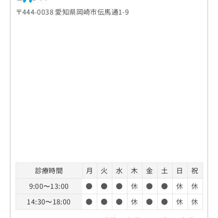
〒444-0038 愛知県岡崎市伝馬通1-9
診療時間
月
火
水
木
金
土
日
祝
9:00〜13:00
●
●
●
休
●
●
休
休
14:30〜18:00
●
●
●
休
●
●
休
休