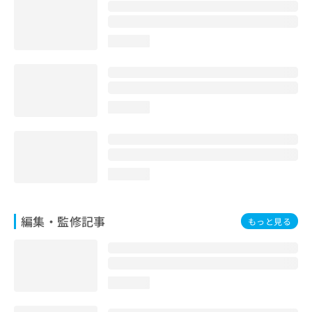
お
問
い
loading...
合
わ
せ
は
こ
loading...
ち
ら
loading...
編集・監修記事
もっと見る
loading...