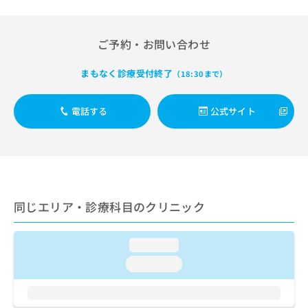
出
稿
クリ
資
稿
ニッ
の
料
クナ
の
お
の
ビサ
ご予約・お問い合わせ
お
問
ご
イト
問
い
請
への
い
まもなく診療受付終了
合
（18:30まで）
お問
求
合
合せ
わ
は
フォ
わ
せ
こ
ーム
電話する
公式サイト
せ
は
ち
とな
は
こ
ら
りま
こ
ち
す。
ち
ら
クリ
無
ら
ニッ
料
クの
資
情
予
料
同じエリア・診療科目のクリニック
報
約・
の
症状
拡
のご
ご
充
相談
請
loading...
の
など
求
お
はで
loading...
は
申
きま
こ
せん
し
ので
ち
込