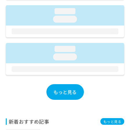
ご了
ら
み
承く
は
ださ
loading...
こ
無
い。
loading...
ち
料
ら
情
報
拡
掲
充
載
loading...
の
情
お
報
loading...
申
の
し
修
込
正
み
は
は
こ
こ
もっと見る
ち
ち
ら
ら
そ
の
新着おすすめ記事
もっと見る
他
の