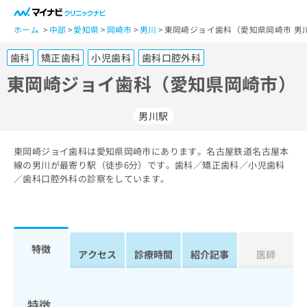
一
般
ホーム
中部
愛知県
岡崎市
男川
東岡崎ジョイ歯科（愛知県岡崎市 男
ユ
歯科
矯正歯科
小児歯科
歯科口腔外科
ー
ザ
東岡崎ジョイ歯科（愛知県岡崎市）
ー
の
男川駅
方
は
こ
東岡崎ジョイ歯科は愛知県岡崎市にあります。名古屋鉄道名古屋本
線の男川が最寄り駅（徒歩6分）です。歯科／矯正歯科／小児歯科
ち
／歯科口腔外科の診察をしています。
ら
医
マ
療
イ
関
ナ
特徴
アクセス
診療時間
紹介記事
医師
係
ビ
者
ク
の
リ
方
ニ
特徴