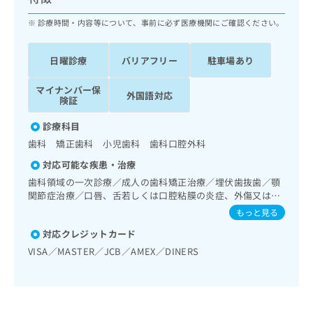
ッ
は
ク
診療時間・内容等について、事前に必ず医療機関にご確認ください。
こ
ナ
ち
ビ
ら
日曜診療
バリアフリー
駐車場あり
に
関
広
マイナンバー保
す
広
外国語対応
告
険証
る
告
代
お
出
診療科目
理
問
稿
歯科 矯正歯科 小児歯科 歯科口腔外科
店
い
の
合
の
お
対応可能な疾患・治療
わ
方
問
歯科領域の一次診療／成人の歯科矯正治療／埋伏歯抜歯／顎
せ
い
は
関節症治療／口唇、舌若しくは口腔粘膜の炎症、外傷又は腫
は
合
こ
瘍の治療
もっと見る
こ
わ
ち
ち
せ
対応クレジットカード
ら
ら
は
VISA／MASTER／JCB／AMEX／DINERS
こ
こち
ち
広
らは
広
ら
告
マイ
告
出
ナビ