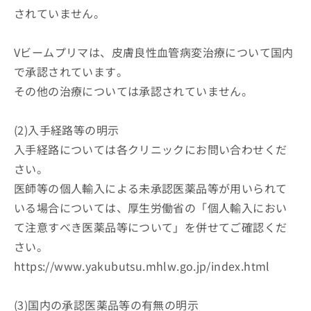
出
稿
クリ
資
されていません。
稿
ニッ
の
料
クナ
の
お
の
ビサ
お
問
ご
Vビームプリマは、皮膚良性血管病変治療について国内
イト
問
い
請
への
で承認されています。
い
合
お問
求
合
合せ
わ
その他の治療については承認されていません。
は
フォ
わ
せ
こ
ーム
せ
は
ち
とな
(2)入手経路等の明示
は
こ
ら
りま
こ
ち
す。
入手経路については各クリニックにお問い合わせくだ
ち
ら
クリ
無
さい。
ら
ニッ
料
クの
医師等の個人輸入による未承認医薬品等が用いられて
資
情
予
料
いる場合については、厚生労働省の「個人輸入におい
報
約・
の
症状
拡
て注意すべき医薬品等について」を併せてご確認くだ
のご
ご
充
相談
さい。
請
の
など
求
お
https://www.yakubutsu.mhlw.go.jp/index.html
はで
は
申
きま
こ
せん
し
ので
ち
(3)国内の承認医薬品等の有無の明示
込