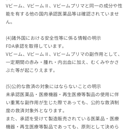
ご了
ら
み
Vビーム、VビームⅡ、Vビームプリマと同一の成分や性
承く
は
ださ
能を有する他の国内承認医薬品等は確認されていませ
こ
無
い。
ち
料
ん。
ら
情
報
(4)諸外国における安全性等に係る情報の明示
拡
掲
充
載
FDA承認を取得しています。
の
情
Vビーム、VビームⅡ、Vビームプリマの副作用として、
お
報
申
一定期間の赤み・腫れ・内出血に加え、むくみやかさ
の
し
修
ぶた等が起こりえます。
込
正
み
は
は
こ
(5)公的な救済の対象にはならないことの明示
こ
ち
未承認医薬品・医療機器・再生医療等製品の使用に伴
ち
ら
ら
い重篤な副作用が生じた際であっても、公的な救済制
度の救済対象外となります。
そ
の
また、承認を受けて製造販売されている医薬品・医療
他
機器・再生医療等製品であっても、原則として決めら
の