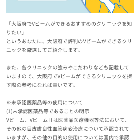
ッ
は
ク
こ
ナ
ち
ビ
「大阪府でVビームができるおすすめのクリニックを知
ら
に
りたい」
関
広
というあなたに、大阪府で評判のVビームができるクリ
す
広
告
る
告
ニックを厳選してご紹介します。
代
お
出
理
問
稿
店
い
また、各クリニックの強みやこだわりなども記載して
の
合
の
お
いますので、大阪府でVビームができるクリニックを探
わ
方
問
す際の参考になれば幸いです。
せ
い
は
は
合
こ
こ
わ
ち
※未承認医薬品等の使用について
ち
せ
ら
ら
(1)未承認医薬品等であることの明示
は
こ
Vビーム、VビームⅡは医薬品医療機器等法において、
こち
ち
広
らは
その他の目皮膚良性血管病変治療について承認されて
広
ら
告
マイ
告
出
いますが、その他の目的の使用については国内で承認
ナビ