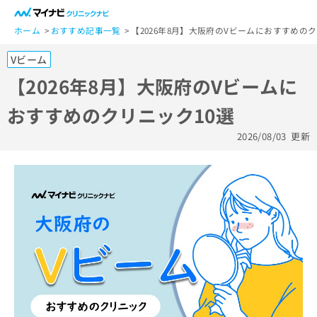
一
般
ホーム
おすすめ記事一覧
【2026年8月】大阪府のVビームにおすすめのク
ユ
Vビーム
ー
ザ
【2026年8月】大阪府のVビームに
ー
おすすめのクリニック10選
の
方
2026/08/03
更新
は
こ
ち
ら
医
マ
療
イ
関
ナ
係
ビ
者
ク
の
リ
方
ニ