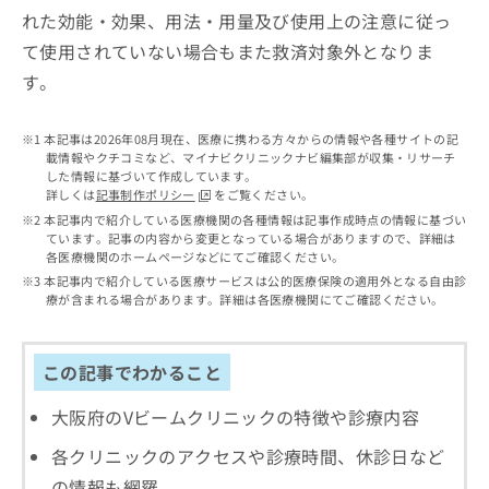
お
れた効能・効果、用法・用量及び使用上の注意に従っ
問
て使用されていない場合もまた救済対象外となりま
い
す。
合
わ
せ
本記事は2026年08月現在、医療に携わる方々からの情報や各種サイトの記
は
載情報やクチコミなど、マイナビクリニックナビ編集部が収集・リサーチ
こ
した情報に基づいて作成しています。
ち
詳しくは
記事制作ポリシー
をご覧ください。
ら
本記事内で紹介している医療機関の各種情報は記事作成時点の情報に基づい
ています。記事の内容から変更となっている場合がありますので、詳細は
各医療機関のホームページなどにてご確認ください。
本記事内で紹介している医療サービスは公的医療保険の適用外となる自由診
療が含まれる場合があります。詳細は各医療機関にてご確認ください。
この記事でわかること
大阪府のVビームクリニックの特徴や診療内容
各クリニックのアクセスや診療時間、休診日など
の情報も網羅