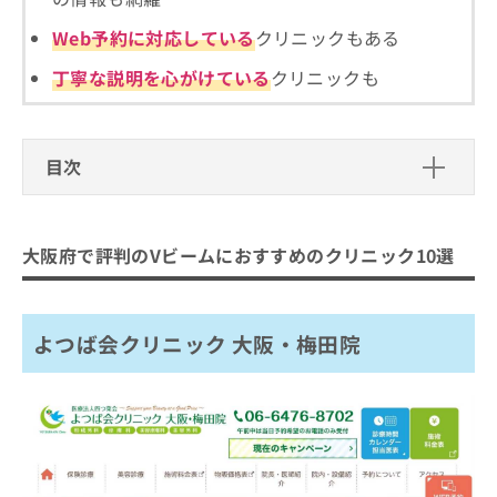
Web予約に対応している
クリニックもある
丁寧な説明を心がけている
クリニックも
目次
大阪府で評判のVビームにおすすめのク
リニック10選
大阪府で評判のVビームにおすすめのクリニック10選
よつば会クリニック 大阪・梅田院
天満橋ゆみ皮膚科
よつば会クリニック 大阪・梅田院
大阪梅田形成外科粉瘤クリニック
大阪梅田 形成外科・リンパ浮腫 LSクリニック
クリニーク大阪心斎橋
きぬがさクリニック 難波院
エースクリニック 大阪梅田HEPナビオ院