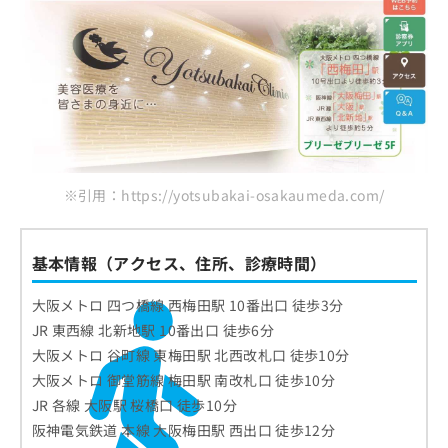
こまちクリニック
千里中央花ふさ皮ふ科
ウィルクリニック
まとめ：大阪府で評判のVビームにおすすめの
クリニック10選
※引用：https://yotsubakai-osakaumeda.com/
基本情報（アクセス、住所、診療時間）
大阪メトロ 四つ橋線 西梅田駅 10番出口 徒歩3分
JR 東西線 北新地駅 10番出口 徒歩6分
大阪メトロ 谷町線 東梅田駅 北西改札口 徒歩10分
大阪メトロ 御堂筋線 梅田駅 南改札口 徒歩10分
JR 各線 大阪駅 桜橋口 徒歩10分
阪神電気鉄道 本線 大阪梅田駅 西出口 徒歩12分