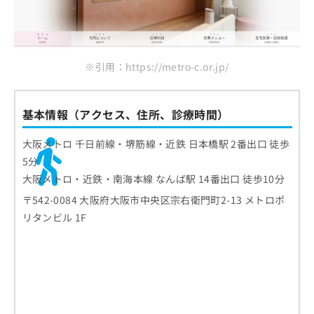
ご了
佐藤内科クリニック
ら
み
承く
は
ださ
まとめ：大阪市で評判のアレルギー検査におす
こ
無
い。
すめのクリニック10選
ち
料
ら
情
※引用：https://metro-c.or.jp/
報
拡
掲
充
載
基本情報（アクセス、住所、診療時間）
の
情
お
報
大阪メトロ 千日前線・堺筋線・近鉄 日本橋駅 2番出口 徒歩
申
の
5分
し
修
込
大阪メトロ・近鉄・南海本線 なんば駅 14番出口 徒歩10分
正
み
は
〒542-0084 大阪府大阪市中央区宗右衛門町2-13 メトロポ
は
こ
リタンビル 1F
こ
ち
ち
ら
ら
そ
の
他
の