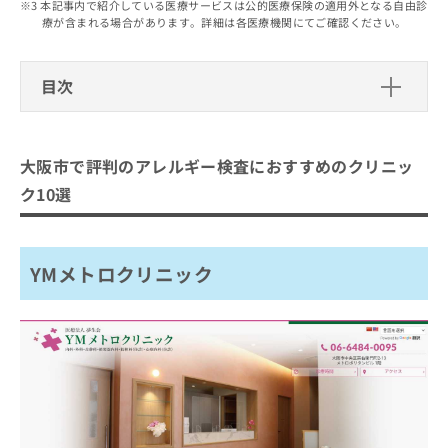
出
本記事内で紹介している医療サービスは公的医療保険の適用外となる自由診
稿
クリ
資
療が含まれる場合があります。詳細は各医療機関にてご確認ください。
稿
ニッ
の
料
クナ
の
お
の
ビサ
お
問
ご
イト
目次
問
い
請
への
い
合
お問
求
大阪市で評判のアレルギー検査におす
合
合せ
わ
は
フォ
わ
すめのクリニック10選
せ
こ
ーム
大阪市で評判のアレルギー検査におすすめのクリニッ
せ
は
ち
とな
YMメトロクリニック
は
こ
ら
ク10選
りま
こ
ち
たむらクリニック
す。
ち
ら
クリ
無
大阪グランドクリニック
ら
ニッ
料
クの
YMメトロクリニック
かねむらクリニック
資
情
予
料
報
約・
みなみ堀江クリニック
の
症状
拡
のご
いまい皮フ科
ご
充
相談
請
の
潤皮ふ科
など
求
お
はで
富田るり皮膚科クリニック
は
申
きま
こ
せん
し
大阪梅田皮フ科スキンクリニック
ので
ち
込