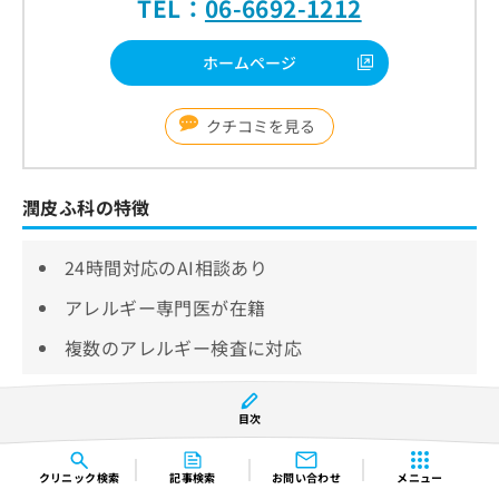
TEL：
06-6692-1212
ホームページ
クチコミを見る
潤皮ふ科の特徴
24時間対応のAI相談あり
アレルギー専門医が在籍
複数のアレルギー検査に対応
潤皮ふ科は、24時間対応のAI相談窓口を設けているク
目次
リニックです。
予約や診療内容、費用など、よくある質問の応対がで
クリニック
検索
記事検索
お問い合わせ
メニュー
きるため、受診前に確認しておきたい項目を気軽に相