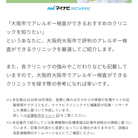
ッ
は
ク
こ
ナ
ち
ビ
「大阪市でアレルギー検査ができるおすすめのクリニ
ら
に
ックを知りたい」
関
広
というあなたに、大阪府大阪市で評判のアレルギー検
す
広
告
る
告
査ができるクリニックを厳選してご紹介します。
代
お
出
理
問
稿
店
い
また、各クリニックの強みやこだわりなども記載して
の
合
の
お
いますので、大阪府大阪市でアレルギー検査ができる
わ
方
問
クリニックを探す際の参考になれば幸いです。
せ
い
は
は
合
こ
こ
わ
ち
本記事は2026年08月現在、医療に携わる方々からの情報や各種サイトの記
ち
せ
ら
載情報やクチコミなど、マイナビクリニックナビ編集部が収集・リサーチ
ら
は
した情報に基づいて作成しています。
こ
詳しくは
記事制作ポリシー
をご覧ください。
こち
ち
広
本記事内で紹介している医療機関の各種情報は記事作成時点の情報に基づい
らは
広
ら
ています。記事の内容から変更となっている場合がありますので、詳細は
告
マイ
各医療機関のホームページなどにてご確認ください。
告
出
ナビ