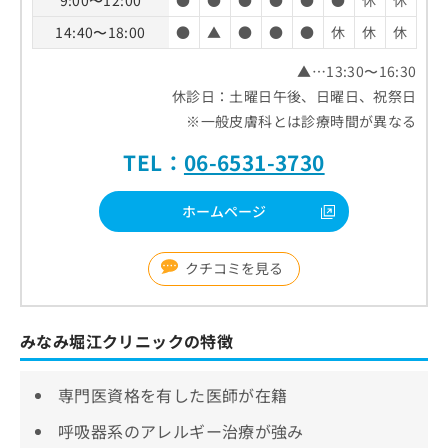
9:00〜12:00
●
●
●
●
●
●
休
休
14:40〜18:00
●
▲
●
●
●
休
休
休
▲…13:30〜16:30
休診日：土曜日午後、日曜日、祝祭日
※一般皮膚科とは診療時間が異なる
TEL：
06-6531-3730
ホームページ
クチコミを見る
みなみ堀江クリニックの特徴
専門医資格を有した医師が在籍
呼吸器系のアレルギー治療が強み