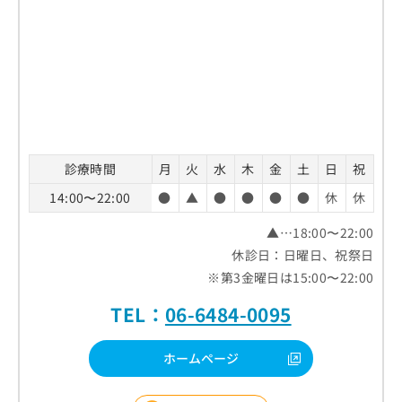
お
問
い
合
わ
せ
は
こ
ち
診療時間
月
火
水
木
金
土
日
祝
ら
14:00〜22:00
●
▲
●
●
●
●
休
休
▲…18:00〜22:00
休診日：日曜日、祝祭日
※第3金曜日は15:00〜22:00
TEL：
06-6484-0095
ホームページ