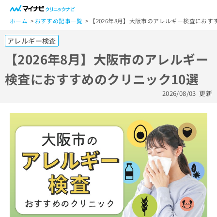
一
般
ホーム
おすすめ記事一覧
【2026年8月】大阪市のアレルギー検査におす
ユ
アレルギー検査
ー
ザ
【2026年8月】大阪市のアレルギー
ー
検査におすすめのクリニック10選
の
方
2026/08/03
更新
は
こ
ち
ら
医
マ
療
イ
関
ナ
係
ビ
者
ク
の
リ
方
ニ