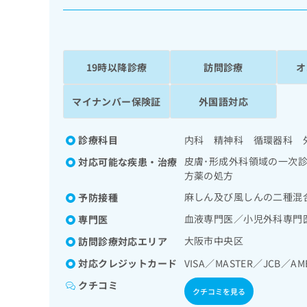
係
ク
者
リ
の
ニ
ッ
方
ク
19時以降診療
訪問診療
オ
は
ナ
こ
ビ
マイナンバー保険証
外国語対応
ち
に
関
ら
す
診療科目
内科 精神科 循環器科 
る
お
皮膚･形成外科領域の一次
対応可能な疾患・治療
広
広
問
方薬の処方
告
告
い
麻しん及び風しんの二種混
予防接種
出
代
合
稿
わ
血液専門医／小児外科専門
理
専門医
の
せ
店
大阪市中央区
訪問診療対応エリア
お
は
の
問
こ
対応クレジットカード
VISA／MASTER／JCB／AM
い
方
ち
合
ら
クチコミ
は
クチコミを見る
わ
こ