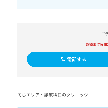
せ
こち
ち
らは
は
マイ
こ
ら
ナビ
ち
クリ
ら
ニッ
クナ
広
ビサ
広
ご
資
イト
告
告
への
料
出
出
お問
の
稿
診療受付時間
合せ
稿
ご
の
フォ
の
請
お
ーム
お
求
電話する
問
とな
問
りま
は
い
い
す。
こ
合
合
クリ
ち
わ
ニッ
わ
ら
せ
クの
せ
は
予
は
約・
こ
こ
無
症状
ち
同じエリア・診療科目のクリニック
ち
のご
料
ら
相談
ら
情
など
報
はで