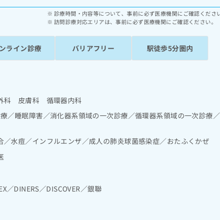
診療時間・内容等について、事前に必ず医療機関にご確認くださ
訪問診療対応エリアは、事前に必ず医療機関にご確認ください。
ンライン診療
バリアフリー
駅徒歩5分圏内
外科 皮膚科 循環器内科
診療／睡眠障害／消化器系領域の一次診療／循環器系領域の一次診療
合／水痘／インフルエンザ／成人の肺炎球菌感染症／おたふくかぜ
医
EX／DINERS／DISCOVER／銀聯