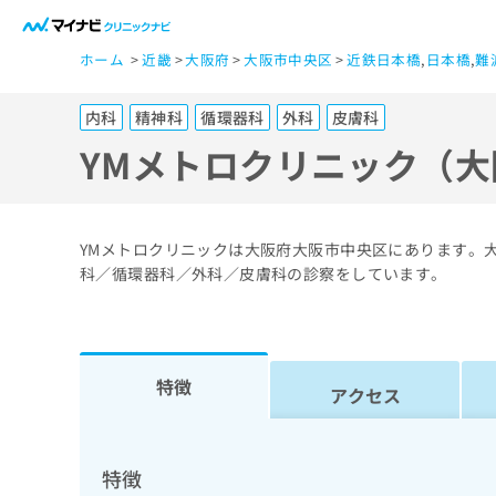
一
ホーム
近畿
大阪府
大阪市中央区
近鉄日本橋
,
日本橋
,
難
般
ユ
内科
精神科
循環器科
外科
皮膚科
ー
ザ
YMメトロクリニック（
ー
の
方
YMメトロクリニックは大阪府大阪市中央区にあります。
は
科／循環器科／外科／皮膚科の診察をしています。
こ
ち
ら
特徴
アクセス
医
マ
療
イ
ナ
関
特徴
ビ