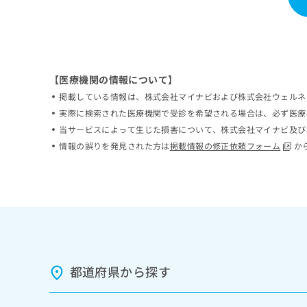
ち
み
ら
は
こ
ち
そ
ら
の
【医療機関の情報について】
他
掲載している情報は、株式会社マイナビおよび株式会社ウェルネ
の
実際に検索された医療機関で受診を希望される場合は、必ず医療
お
当サービスによって生じた損害について、株式会社マイナビ及び
問
い
情報の誤りを発見された方は
掲載情報の修正依頼フォーム
か
合
わ
せ
は
こ
ち
ら
都道府県から探す