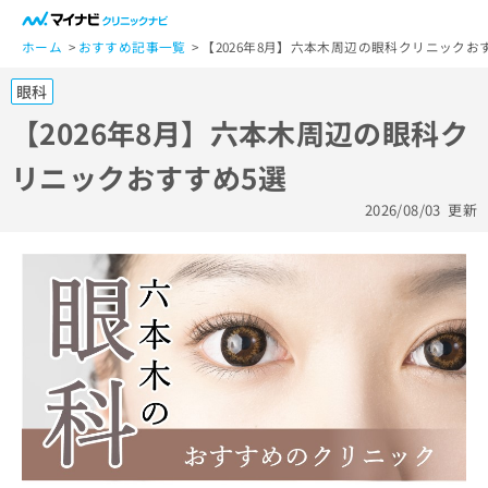
一
般
ホーム
おすすめ記事一覧
【2026年8月】六本木周辺の眼科クリニックお
ユ
眼科
ー
ザ
【2026年8月】六本木周辺の眼科ク
ー
リニックおすすめ5選
の
方
2026/08/03
更新
は
こ
ち
ら
医
マ
療
イ
関
ナ
係
ビ
者
ク
の
リ
方
ニ