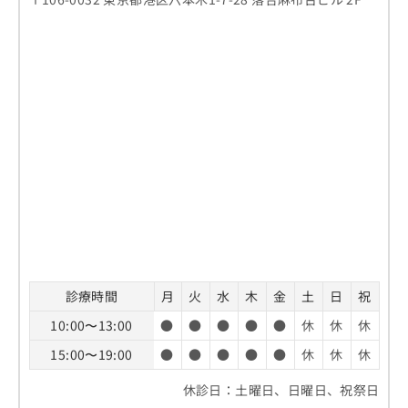
お
問
い
合
わ
せ
は
こ
ち
ら
診療時間
月
火
水
木
金
土
日
祝
10:00〜13:00
●
●
●
●
●
休
休
休
15:00〜19:00
●
●
●
●
●
休
休
休
休診日：土曜日、日曜日、祝祭日