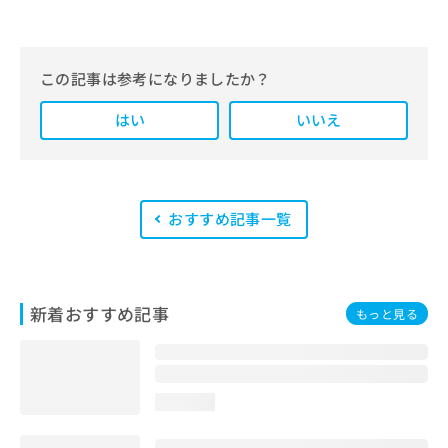
編集部では、地域ごとの医療機関情報
をわかりやすく整理し、最新の公式情
報にもとづいて発信しています。
この記事は参考になりましたか？
また、医療広告ガイドラインに準拠し
はい
た編集体制を整えており、編集部内に
いいえ
は、一般社団法人薬機法医療法規格協
会が実施する「YMAA（薬機法・医療
法適法広告取扱個人認証規格）」講習
を修了したメンバーが複数名在籍して
います。
おすすめ記事一覧
新着おすすめ記事
もっと見る
loading...