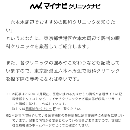
ッ
は
ク
こ
ナ
ち
ビ
「六本木周辺でおすすめの眼科クリニックを知りた
ら
に
い」
関
広
というあなたに、東京都世港区六本木周辺で評判の眼
す
広
告
る
告
科クリニックを厳選してご紹介します。
代
お
出
理
問
稿
店
い
また、各クリニックの強みやこだわりなども記載して
の
合
の
お
いますので、東京都港区六本木周辺で眼科クリニック
わ
方
問
を探す際の参考になれば幸いです。
せ
い
は
は
合
こ
こ
わ
ち
本記事は2026年08月現在、医療に携わる方々からの情報や各種サイトの記
ち
せ
ら
載情報やクチコミなど、マイナビクリニックナビ編集部が収集・リサーチ
ら
は
した情報に基づいて作成しています。
こ
詳しくは
記事制作ポリシー
をご覧ください。
こち
ち
広
本記事内で紹介している医療機関の各種情報は記事作成時点の情報に基づい
らは
広
ら
ています。記事の内容から変更となっている場合がありますので、詳細は
告
マイ
各医療機関のホームページなどにてご確認ください。
告
出
ナビ