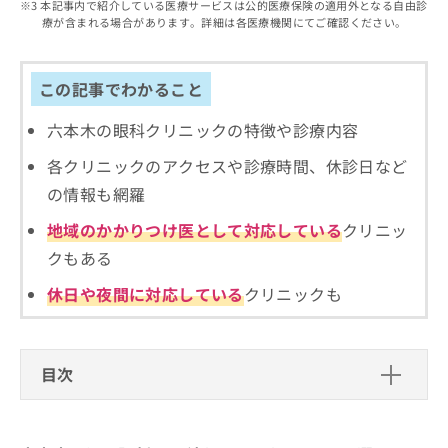
出
本記事内で紹介している医療サービスは公的医療保険の適用外となる自由診
稿
クリ
資
療が含まれる場合があります。詳細は各医療機関にてご確認ください。
稿
ニッ
の
料
クナ
の
お
の
ビサ
お
問
ご
イト
問
この記事でわかること
い
請
への
い
合
お問
求
合
合せ
六本木の眼科クリニックの特徴や診療内容
わ
は
フォ
わ
せ
こ
ーム
各クリニックのアクセスや診療時間、休診日など
せ
は
ち
とな
は
こ
ら
の情報も網羅
りま
こ
ち
す。
ち
地域のかかりつけ医として対応している
クリニッ
ら
クリ
無
ら
ニッ
クもある
料
クの
資
情
予
休日や夜間に対応している
クリニックも
料
報
約・
の
症状
拡
のご
ご
充
相談
請
の
など
目次
求
お
はで
は
申
きま
六本木周辺で評判の眼科クリニックお
こ
せん
し
ので
ち
すすめ5選
込