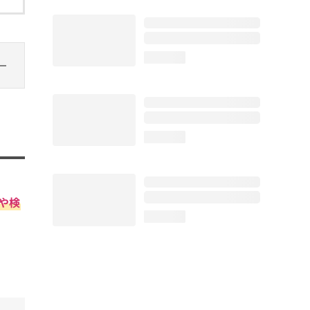
loading...
loading...
や検
loading...