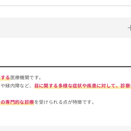
を選べばいい？
定制度（公式サイトより）
ンや役に立つ基礎知識を解説！
療する
医療機関です。
障や緑内障など、
目に関する多様な症状や疾患に対して、診察
めの専門的な診療
を受けられる点が特徴です。