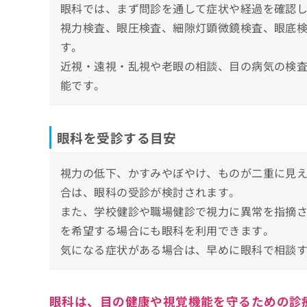
まゆみ眼科・内科クリニック
眼科では、まず問診を通して症状や経過を確認
ち
み
アイクリニック大井町
ら
視力検査、眼圧検査、細隙灯顕微鏡検査、眼底
は
こ
ごたんだ眼科クリニック
す。
ち
池田眼科クリニック
そ
近視・遠視・乱視や老眼の相談、目の病気の検
ら
の
能です。
大井町中村眼科
他
の
【眼科の基礎知識】これを知ってから眼科の
お
問
眼科を受診する目安
眼科とは？相談すべき症状と見つかる病気の
い
合
屈折異常（近視・遠視・乱視・老視）
眼科で行う検査や治療の一例
視力の低下、かすみやぼやけ、ものが二重に見
わ
ドライアイ
せ
合は、眼科の受診が検討されます。
視力検査・屈折検査
眼科に関するよくある質問10選！
は
結膜炎
また、学校健診や職場健診で視力に異常を指摘
眼圧検査
こ
白内障
まとめ：品川で評判の眼科クリニックおすす
ち
を希望する場合にも眼科を利用できます。
眼底検査
ら
緑内障
気になる症状がある場合は、早めに眼科で相談
細隙灯顕微鏡検査
網膜疾患（糖尿病網膜症・加齢黄斑変性な
白内障手術
小児の目の異常（弱視・斜視など）
レーザー治療
眼科は、目の健康や視覚機能を守るための診