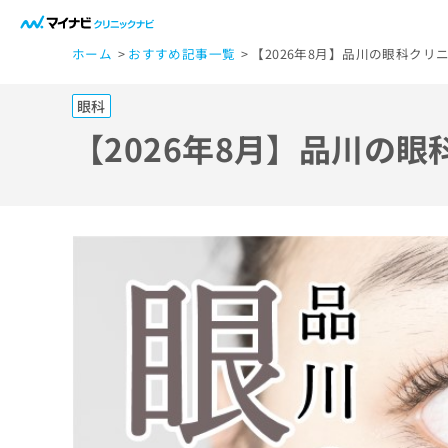
一
ホーム
おすすめ記事一覧
【2026年8月】品川の眼科クリ
般
ユ
眼科
ー
ザ
【2026年8月】品川の眼
ー
の
方
は
こ
ち
ら
医
マ
療
イ
ナ
関
ビ