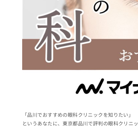
係
ク
者
リ
の
ニ
ッ
方
ク
は
ナ
こ
ビ
ち
に
関
ら
す
る
お
広
広
問
告
告
い
出
代
合
稿
わ
理
の
せ
店
お
は
「品川でおすすめの眼科クリニックを知りたい」
の
問
こ
い
方
ち
というあなたに、東京都品川で評判の眼科クリニ
合
ら
は
わ
こ