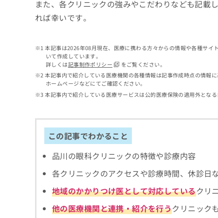
せ
こち
また、各クリニックの強みやこだわりなども記載
ち
らは
は
れば幸いです。
マイ
こ
ら
ナビ
ち
クリ
ら
ニッ
本記事は2026年08月現在、医療に携わる方々からの情報や各種サ
クナ
いて作成しています。
広
ビサ
詳しくは
記事制作ポリシー
をご覧ください。
広
資
イト
告
告
本記事内で紹介している医療機関の各種情報は記事作成時点の情報に
への
料
出
ホームページなどにてご確認ください。
出
お問
の
稿
合せ
稿
本記事内で紹介している医療サービスは公的医療保険の適用外となる
ご
の
フォ
の
請
お
ーム
お
求
問
とな
問
りま
は
い
い
この記事でわかること
す。
こ
合
合
クリ
ち
わ
ニッ
わ
品川の眼科クリニックの特徴や診療内容
ら
せ
クの
せ
は
予
は
各クリニックのアクセスや診療時間、休診日
約・
こ
こ
無
症状
ち
地域のかかりつけ医として対応している
クリ
ち
のご
料
ら
相談
ら
情
他の医療機関と連携・紹介を行う
クリニック
など
報
はで