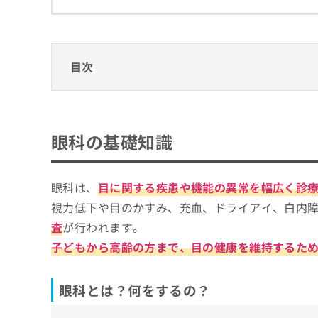
拡
資
きま
充
料
せん
の
ので
の
ご了
お
ご
承く
申
請
目次
ださ
し
求
い。
込
は
眼科の基礎知識
み
こ
は
ち
眼科とは？何をするの？
眼科を受診するとき、どうやってクリニック
こ
ら
眼科の基礎知識
眼科を受診する目安
ち
眼科クリニックを選ぶ際に参考になる専門認
ら
無
眼科を受診する目安って？受診すべきサイ
眼科は、
目に関する疾患や機能の異常を幅広く診
品川で評判の眼科クリニックおすすめ10選
料
掲
情
視力低下や目のかすみ、充血、ドライアイ、白内
品川ベイ・サイド眼科
載
報
査
が行われます。
情
拡
品川イーストクリニック
報
子どもから高齢の方まで、目の健康を維持するた
充
北品川眼科
の
の
修
お
新馬場眼科
正
眼科とは？何をするの？
申
かきのき眼科
は
し
こ
込