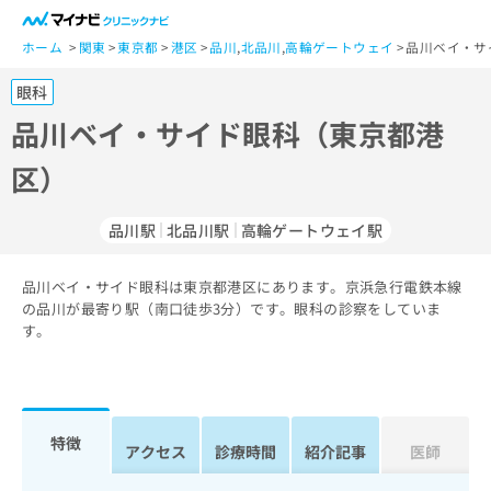
一
般
ホーム
関東
東京都
港区
品川
,
北品川
,
高輪ゲートウェイ
品川ベイ・サ
ユ
眼科
ー
ザ
品川ベイ・サイド眼科（東京都港
ー
区）
の
方
は
品川駅
北品川駅
高輪ゲートウェイ駅
こ
ち
品川ベイ・サイド眼科は東京都港区にあります。京浜急行電鉄本線
ら
の品川が最寄り駅（南口徒歩3分）です。眼科の診察をしていま
す。
医
マ
療
イ
関
ナ
係
ビ
者
ク
特徴
アクセス
診療時間
紹介記事
医師
の
リ
方
ニ