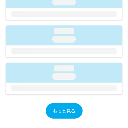
ご了
ら
loading...
み
承く
は
ださ
こ
無
い。
ち
料
ら
情
loading...
報
拡
掲
loading...
充
載
の
情
お
報
申
の
し
修
loading...
込
正
loading...
み
は
は
こ
こ
ち
ち
ら
ら
そ
もっと見る
の
他
の