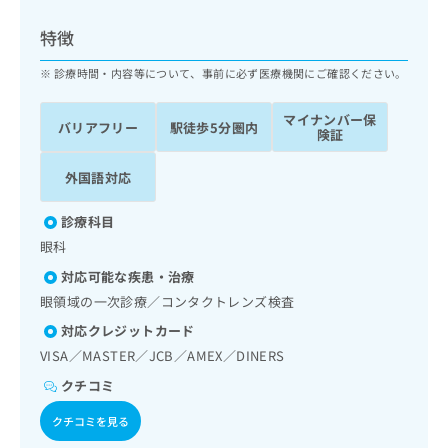
ッ
は
ク
こ
特徴
ナ
ち
ビ
診療時間・内容等について、事前に必ず医療機関にご確認ください。
ら
に
関
マイナンバー保
広
バリアフリー
駅徒歩5分圏内
す
広
険証
告
る
告
代
お
出
外国語対応
理
問
稿
店
い
の
診療科目
合
の
お
眼科
わ
方
問
せ
い
は
対応可能な疾患・治療
は
合
こ
眼領域の一次診療／コンタクトレンズ検査
こ
わ
ち
ち
対応クレジットカード
せ
ら
ら
は
VISA／MASTER／JCB／AMEX／DINERS
こ
クチコミ
こち
ち
広
らは
広
ら
告
クチコミを見る
マイ
告
出
ナビ