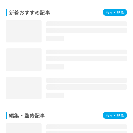
お
問
新着おすすめ記事
もっと見る
い
合
わ
せ
loading...
は
こ
ち
ら
loading...
loading...
編集・監修記事
もっと見る