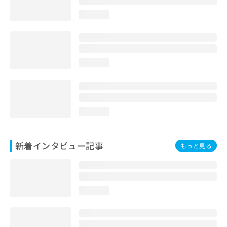
loading...
loading...
loading...
新着インタビュー記事
もっと見る
loading...