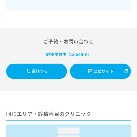
出
稿
クリ
資
稿
ニッ
の
料
クナ
の
お
の
ビサ
お
問
ご
イト
問
い
請
への
い
合
お問
求
合
合せ
わ
は
ご予約・お問い合わせ
フォ
わ
せ
こ
ーム
せ
は
ち
診療受付中
とな
（18:00まで）
は
こ
ら
りま
こ
ち
す。
ち
ら
クリ
電話する
公式サイト
無
ら
ニッ
料
クの
資
情
予
料
報
約・
の
症状
拡
のご
ご
充
相談
請
の
など
同じエリア・診療科目のクリニック
求
お
はで
は
申
きま
こ
せん
し
loading...
ので
ち
込