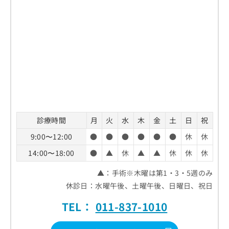
診療時間
月
火
水
木
金
土
日
祝
9:00〜12:00
●
●
●
●
●
●
休
休
14:00〜18:00
●
▲
休
▲
▲
休
休
休
▲：手術※木曜は第1・3・5週のみ
休診日：水曜午後、土曜午後、日曜日、祝日
TEL：
011-837-1010