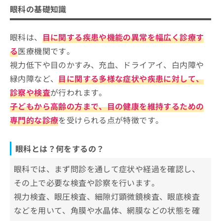
眼科とは？何をするの？
ご了
ら
眼科を受診するとき、どうやってクリニックを
み
眼科の基礎知識
承く
は
眼科を受診する目安
選べばいい？
ださ
こ
無
い。
ち
料
眼科は、
目に関する疾患や機能の異常を幅広く診療す
眼科クリニックを選ぶ際に参考になる
ら
情
専門認定制度（公式サイトより）
る
医療機関です。
報
視力低下や目のかすみ、充血、ドライアイ、白内障や
眼科を受診する目安って？受診すべきサインや役
拡
掲
札幌市で評判の眼科クリニックおすす
充
に立つ基礎知識を解説！
載
緑内障など、
目に関する多様な症状や疾患に対して、
め11選
の
情
診察や検査
が行われます。
お
報
札幌ひかげ眼科・目もとの美容外科クリニック
申
子どもから高齢の方まで、目の健康を維持するための
の
さっぽろ眼科・眼形成クリニック
し
修
専門的な診療
を受けられる点が特徴です。
込
正
札幌きのした眼科
み
は
ひきち眼科
は
こ
眼科とは？何をするの？
こ
ち
札幌せきや眼科
ち
ら
眼科では、まず問診を通して症状や経過を確認し、
おくしば眼科
ら
その上で必要な検査や診察を行います。
花田眼科
そ
視力検査、眼圧検査、細隙灯顕微鏡検査、眼底検査
の
札幌かとう眼科
他
などを用いて、角膜や水晶体、網膜などの状態を確
新井眼科クリニック
の