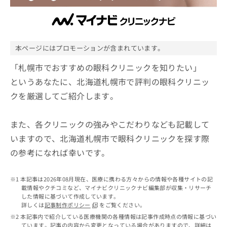
ッ
は
ク
こ
ナ
ち
ビ
ら
に
本ページにはプロモーションが含まれています。
関
広
す
「札幌市でおすすめの眼科クリニックを知りたい」
広
告
る
告
というあなたに、北海道札幌市で評判の眼科クリニッ
代
お
出
クを厳選してご紹介します。
理
問
稿
店
い
の
合
の
お
また、各クリニックの強みやこだわりなども記載して
わ
方
問
せ
いますので、北海道札幌市で眼科クリニックを探す際
い
は
は
合
こ
の参考になれば幸いです。
こ
わ
ち
ち
せ
ら
ら
は
本記事は2026年08月現在、医療に携わる方々からの情報や各種サイトの記
載情報やクチコミなど、マイナビクリニックナビ編集部が収集・リサーチ
こ
こち
した情報に基づいて作成しています。
ち
広
らは
詳しくは
記事制作ポリシー
をご覧ください。
広
ら
告
マイ
本記事内で紹介している医療機関の各種情報は記事作成時点の情報に基づい
告
出
ナビ
ています。記事の内容から変更となっている場合がありますので、詳細は