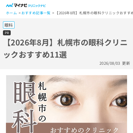
一
般
ホーム
おすすめ記事一覧
【2026年8月】札幌市の眼科クリニックおすすめ
ユ
眼科
ー
ザ
PR
ー
【2026年8月】札幌市の眼科クリニ
の
ックおすすめ11選
方
は
2026/08/03
更新
こ
ち
ら
医
マ
療
イ
関
ナ
係
ビ
者
ク
の
リ
方
ニ