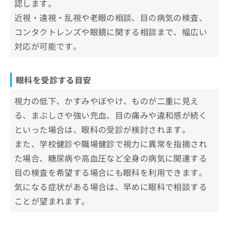
認します。
お
円山鈴木眼科
近視・遠視・乱視や老眼の相談、目の病気の検査、
問
吉田眼科
い
コンタクトレンズや眼鏡に関する相談まで、幅広い
合
対応が可能です。
【眼科の基礎知識】これを知ってから眼科の受
わ
せ
診を検討しよう！
は
こ
眼科を受診する目安
眼科とは？相談すべき症状と見つかる
ち
病気の一例
ら
視力の低下、かすみやぼやけ、ものが二重に見え
屈折異常（近視・遠視・乱視・老視）
眼科で行う検査や治療の一例
る、まぶしさや強い充血、目の痛みや違和感が続く
ドライアイ
といった場合は、眼科の受診が検討されます。
視力検査・屈折検査
眼科に関するよくある質問10選！
結膜炎
また、学校健診や職場健診で視力に異常を指摘され
眼圧検査
白内障
まとめ：札幌市で評判の眼科クリニックおすす
た場合、糖尿病や高血圧など全身の病気に関連する
眼底検査
め11選
緑内障
目の検査を希望する場合にも眼科を利用できます。
細隙灯顕微鏡検査
気になる症状がある場合は、早めに眼科で相談する
網膜疾患（糖尿病網膜症・加齢黄斑変性など）
白内障手術
ことが望まれます。
小児の目の異常（弱視・斜視など）
レーザー治療