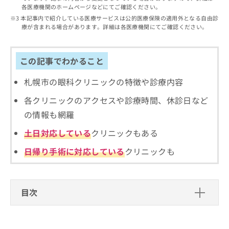
出
稿
クリ
資
各医療機関のホームページなどにてご確認ください。
稿
ニッ
の
料
本記事内で紹介している医療サービスは公的医療保険の適用外となる自由診
クナ
の
お
の
療が含まれる場合があります。詳細は各医療機関にてご確認ください。
ビサ
お
問
ご
イト
問
い
請
への
い
合
お問
求
この記事でわかること
合
合せ
わ
は
フォ
わ
せ
こ
札幌市の眼科クリニックの特徴や診療内容
ーム
せ
は
ち
とな
は
こ
ら
各クリニックのアクセスや診療時間、休診日など
りま
こ
ち
す。
の情報も網羅
ち
ら
クリ
無
ら
ニッ
料
土日対応している
クリニックもある
クの
資
情
予
日帰り手術に対応している
クリニックも
料
報
約・
の
症状
拡
のご
ご
充
相談
請
の
など
目次
求
お
はで
は
申
きま
眼科の基礎知識
こ
せん
し
ので
ち
込