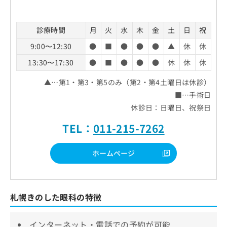
診療時間
月
火
水
木
金
土
日
祝
9:00〜12:30
●
■
●
●
●
▲
休
休
13:30〜17:30
●
■
●
●
●
休
休
休
▲…第1・第3・第5のみ（第2・第4土曜日は休診）
■…手術日
休診日：日曜日、祝祭日
TEL：
011-215-7262
ホームページ
札幌きのした眼科の特徴
インターネット・電話での予約が可能