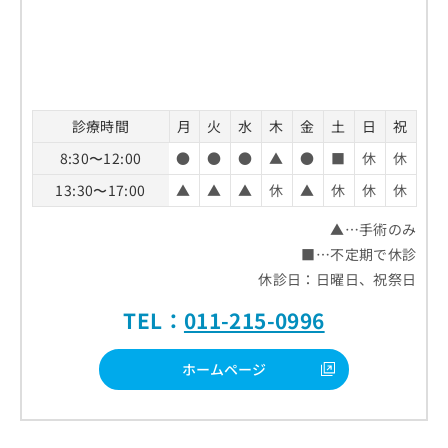
診療時間
月
火
水
木
金
土
日
祝
8:30〜12:00
●
●
●
▲
●
■
休
休
13:30〜17:00
▲
▲
▲
休
▲
休
休
休
▲…手術のみ
■…不定期で休診
休診日：日曜日、祝祭日
TEL：
011-215-0996
ホームページ