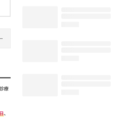
loading...
loading...
診療
loading...
日
、