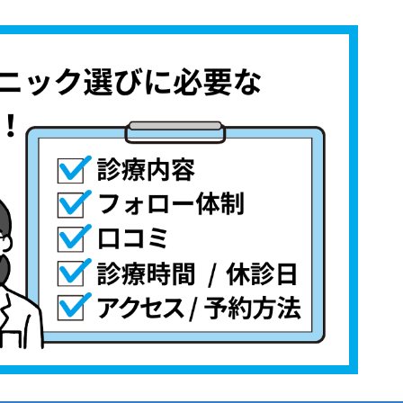
よう！
語集
すすめ5選