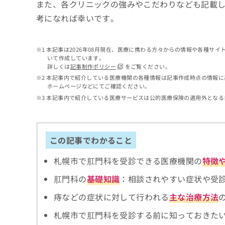
せ
こち
また、各クリニックの強みやこだわりなども記載
ち
らは
は
考になれば幸いです。
マイ
こ
ら
ナビ
ち
クリ
ら
ニッ
本記事は2026年08月現在、医療に携わる方々からの情報や各種サ
クナ
いて作成しています。
広
ビサ
詳しくは
記事制作ポリシー
をご覧ください。
広
資
イト
告
告
本記事内で紹介している医療機関の各種情報は記事作成時点の情報に
への
料
出
ホームページなどにてご確認ください。
出
お問
の
稿
合せ
稿
本記事内で紹介している医療サービスは公的医療保険の適用外となる
ご
の
フォ
の
請
お
ーム
お
求
問
とな
問
りま
は
い
い
この記事でわかること
す。
こ
合
合
クリ
ち
わ
ニッ
わ
札幌市で肛門科を受診できる医療機関の
特徴
ら
せ
クの
せ
は
予
は
肛門科の
基礎知識
：相談されやすい症状や受
約・
こ
こ
無
症状
ち
痔などの症状に対して行われる
主な治療方法
ち
のご
料
ら
相談
ら
情
札幌市で肛門科を受診する前に知っておきた
など
報
はで