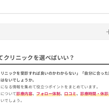
クを選べばいい？
認定制度（公式サイトより）
てクリニックを選べばいい？
える？一般的な受診の流れも合わせて紹介
選
ク
クリニックを受診すれば良いのかわからない」「自分に合った
ではないでしょうか。
考になる情報を集めて役立つポイントをまとめています。
クについて
診療内容
、
フォロー体制
、
口コミ
、
診療時間・休診
よいでしょう。