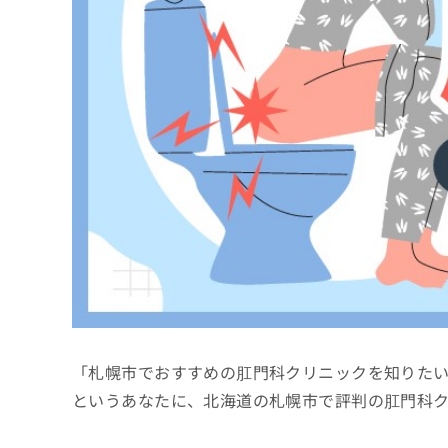
係
ク
者
リ
の
ニ
ッ
方
ク
は
ナ
こ
ビ
ち
に
関
ら
す
る
お
広
広
問
告
告
い
出
代
合
稿
わ
理
の
せ
店
お
は
「札幌市でおすすめの肛門科クリニックを知りた
の
問
こ
い
方
ち
というあなたに、北海道の札幌市で評判の肛門科
合
ら
は
わ
こ