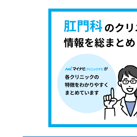
【肛門科について】これを知ってから検討し
ち
み
ら
は
3つの痔の種類
こ
ち
1．痔核（いぼ痔）
肛門科を受診する前に知っておきたい基礎用
そ
ら
2．あな痔（痔瘻）
の
肛門周囲膿瘍
肛門科の受診はどんな流れで進むの？
他
3．切れ痔（裂肛）
の
肛門ポリープ
1．カウンセリング予約
お
肛門科に関する質問10選！
肛門皮垂
問
2．問診と症状の確認
い
肛門癌
まとめ：札幌市で評判の肛門科クリニックお
3．医師による診察
合
尖圭コンジローマ
わ
4．診療方針と費用の説明
せ
肛門掻痒（そうよう）症
5．治療開始と経過管理
は
便失禁
こ
ち
直腸脱
ら
肛門狭窄
直腸瘤