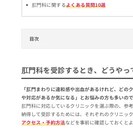
拡
資
肛門科に関する
よくある質問10選
きま
充
料
せん
の
ので
の
ご了
お
ご
承く
申
請
ださ
し
求
い。
目次
込
は
み
こ
は
ち
肛門科を受診するとき、どうやってクリニッ
こ
ら
ち
肛門科クリニックを選ぶ際に参考になる専門
肛門科を受診するとき、どうやっ
ら
無
肛門科の診療範囲、どこまで対応してもら
札幌市で評判の肛門科クリニックおすすめ5
料
掲
情
1．札幌駅前樽見おしりとおなかのクリニッ
「肛門まわりに違和感や出血があるけれど、どの
載
報
2．札幌いしやまクリニック
情
や対応があるか気になる」とお悩みの方も多いの
拡
報
充
肛門科に対応しているクリニックを選ぶ際の、参
3．まいこクリニック
の
の
納得して受診するためには、それぞれのクリニッ
4．札幌フィメールクリニック
修
お
正
申
アクセス・予約方法
などを事前に確認しておくと
5．かなもり外科胃腸科肛門科クリニック
は
し
こ
込