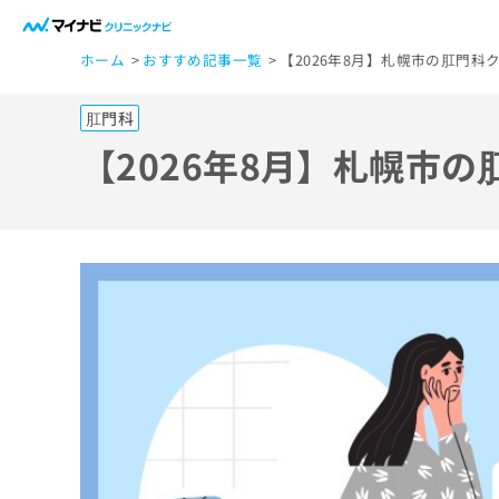
一
ホーム
おすすめ記事一覧
【2026年8月】札幌市の肛門科
般
ユ
肛門科
ー
ザ
【2026年8月】札幌市
ー
の
方
は
こ
ち
ら
医
マ
療
イ
ナ
関
ビ