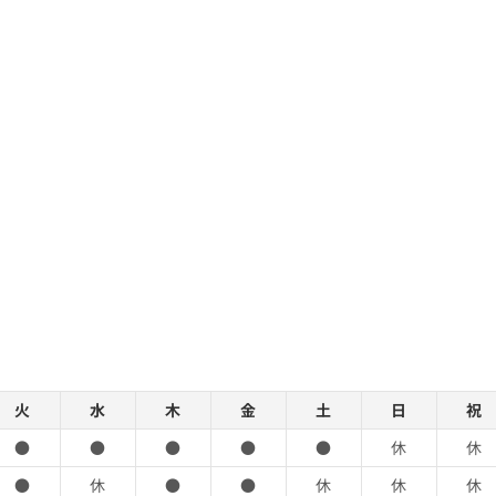
火
水
木
金
土
日
祝
●
●
●
●
●
休
休
●
休
●
●
休
休
休