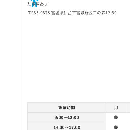
駐車場あり
ち
み
ら
は
〒983-0838 宮城県仙台市宮城野区二の森12-50
こ
ち
そ
ら
の
他
の
お
問
い
合
わ
せ
は
こ
ち
ら
診療時間
月
9:00〜12:00
●
14:30〜17:00
●