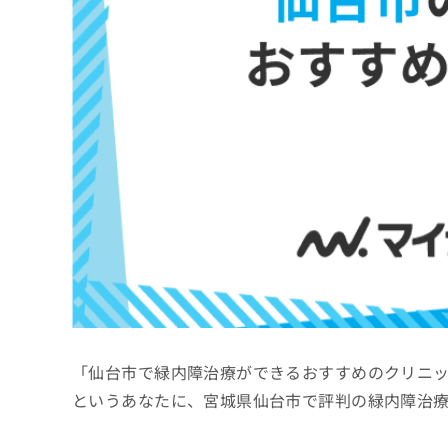
係
ク
者
リ
の
ニ
ッ
方
ク
は
ナ
こ
ビ
ち
に
関
ら
す
る
お
広
広
問
告
告
い
出
代
合
稿
わ
理
の
せ
店
お
は
「仙台市で緑内障治療ができるおすすめのクリニ
の
問
こ
い
方
ち
というあなたに、宮城県仙台市で評判の緑内障治
合
ら
は
わ
こ