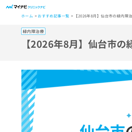
一
ホーム
おすすめ記事一覧
【2026年8月】仙台市の緑内障
般
ユ
緑内障治療
ー
ザ
【2026年8月】仙台市
ー
の
方
は
こ
ち
ら
医
マ
療
イ
ナ
関
ビ