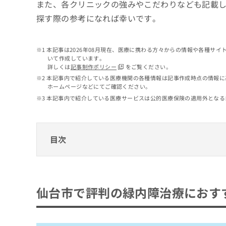
せ
こち
また、各クリニックの強みやこだわりなども記載
ち
らは
は
探す際の参考になれば幸いです。
マイ
こ
ら
ナビ
ち
クリ
ら
ニッ
本記事は2026年08月現在、医療に携わる方々からの情報や各種サ
クナ
いて作成しています。
広
ビサ
詳しくは
記事制作ポリシー
をご覧ください。
広
資
イト
告
告
本記事内で紹介している医療機関の各種情報は記事作成時点の情報に
への
料
出
ホームページなどにてご確認ください。
出
お問
の
稿
合せ
稿
本記事内で紹介している医療サービスは公的医療保険の適用外となる
ご
の
フォ
の
請
お
ーム
お
求
問
とな
問
りま
は
い
目次
い
す。
こ
合
合
クリ
ち
わ
ニッ
わ
ら
仙台市で評判の緑内障治療におすすめのクリ
せ
クの
せ
は
予
は
タカジン眼科
約・
こ
仙台市で評判の緑内障治療におす
こ
無
症状
ち
渡辺眼科医院
ち
のご
料
ら
相談
ら
長町よこくら眼科
情
など
報
志賀眼科
はで