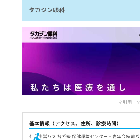
拡
資
きま
タカジン眼科
シオノ眼科医院
充
料
せん
の
ので
の
ご了
まとめ：仙台市で評判の緑内障治療におすす
お
ご
承く
申
請
ださ
し
求
い。
込
は
み
こ
は
ち
こ
ら
ち
ら
無
料
掲
情
載
報
情
※引用：http
拡
報
充
の
の
修
お
基本情報（アクセス、住所、診療時間）
正
申
は
し
仙台市営バス 各系統 保健環境センター・青年会館前バ
こ
込