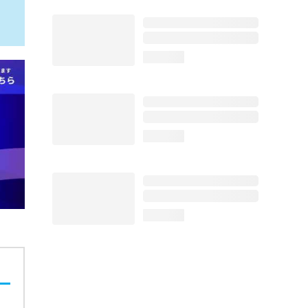
loading...
loading...
loading...