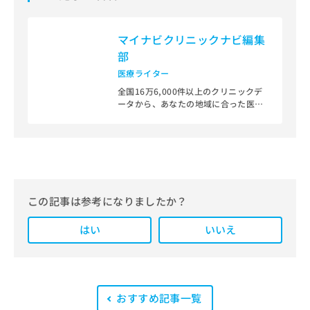
マイナビクリニックナビ編集
部
医療ライター
全国16万6,000件以上のクリニックデ
ータから、あなたの地域に合った医療
機関を見つけられる、クリニック検索
＆医療情報サイト「マイナビクリニッ
クナビ」。
編集部では、地域ごとの医療機関情報
をわかりやすく整理し、最新の公式情
報にもとづいて発信しています。
この記事は参考になりましたか？
また、医療広告ガイドラインに準拠し
はい
た編集体制を整えており、編集部内に
いいえ
は、一般社団法人薬機法医療法規格協
会が実施する「YMAA（薬機法・医療
法適法広告取扱個人認証規格）」講習
を修了したメンバーが複数名在籍して
います。
おすすめ記事一覧