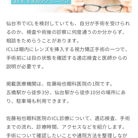
ッ
は
ク
こ
ナ
ち
ビ
仙台市でICLを検討していても、自分が手術を受けられ
ら
に
るのか、検査や術後の診察に何度通うのか分からず、
関
広
相談をためらうことがあります。
す
広
告
る
告
ICLは眼内にレンズを挿入する視力矯正手術の一つで、
代
お
出
手術前には目の状態を確認する適応検査と医師からの
理
問
稿
店
い
説明が必要です。
の
合
の
お
わ
方
問
掲載医療機関は、佐藤裕也眼科医院の1院です。
せ
い
は
は
合
五橋駅から徒歩3分、仙台駅から徒歩10分の場所にあ
こ
こ
わ
ち
り、駐車場も利用できます。
ち
せ
ら
ら
は
こ
佐藤裕也眼科医院のICL診療について、適応検査、手術
こち
ち
広
らは
までの流れ、診療時間、アクセスなどを紹介します。
広
ら
告
マイ
告
出
手術について確認したいことや通院方法を整理しなが
ナビ