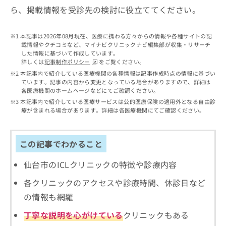
出
稿
クリ
資
ら、掲載情報を受診先の検討に役立ててください。
稿
ニッ
の
料
クナ
の
お
の
ビサ
お
問
ご
本記事は2026年08月現在、医療に携わる方々からの情報や各種サイトの記
イト
問
い
載情報やクチコミなど、マイナビクリニックナビ編集部が収集・リサーチ
請
への
い
した情報に基づいて作成しています。
合
お問
求
詳しくは
記事制作ポリシー
をご覧ください。
合
合せ
わ
は
フォ
わ
本記事内で紹介している医療機関の各種情報は記事作成時点の情報に基づい
せ
こ
ーム
ています。記事の内容から変更となっている場合がありますので、詳細は
せ
は
ち
とな
各医療機関のホームページなどにてご確認ください。
は
こ
ら
りま
本記事内で紹介している医療サービスは公的医療保険の適用外となる自由診
こ
ち
す。
療が含まれる場合があります。詳細は各医療機関にてご確認ください。
ち
ら
クリ
無
ら
ニッ
料
クの
資
情
予
この記事でわかること
料
報
約・
の
症状
拡
仙台市のICLクリニックの特徴や診療内容
のご
ご
充
相談
請
の
各クリニックのアクセスや診療時間、休診日など
など
求
お
はで
の情報も網羅
は
申
きま
こ
せん
し
丁寧な説明を心がけている
クリニックもある
ので
ち
込