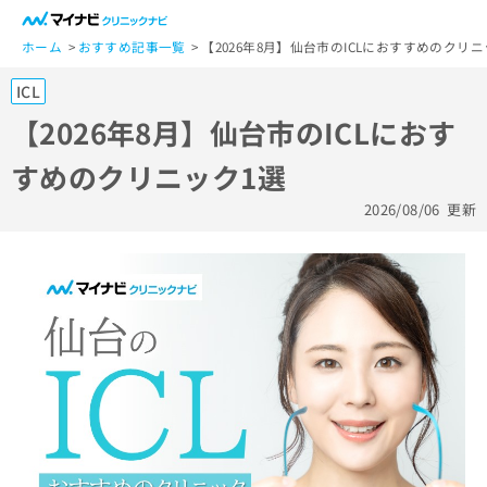
一
般
ホーム
おすすめ記事一覧
【2026年8月】仙台市のICLにおすすめのクリニ
ユ
ICL
ー
ザ
【2026年8月】仙台市のICLにおす
ー
すめのクリニック1選
の
方
2026/08/06
更新
は
こ
ち
ら
医
マ
療
イ
関
ナ
係
ビ
者
ク
の
リ
方
ニ