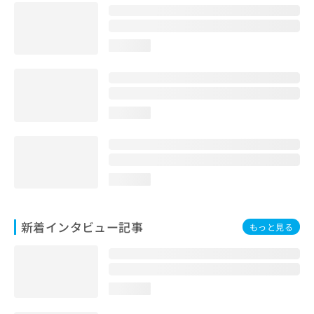
loading...
loading...
loading...
新着インタビュー記事
もっと見る
loading...