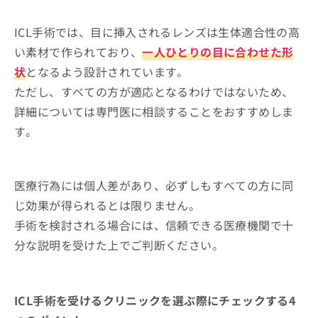
お
2．手術準備
問
まとめ：仙台市で評判のICLにおすすめのクリ
ICL手術では、目に挿入されるレンズは生体適合性の高
3．ICLレンズの挿入
い
ニック1選
い素材で作られており、
一人ひとりの目に合わせた形
合
4．術後のケア
わ
状
となるよう設計されています。
せ
ただし、すべての方が適応となるわけではないため、
は
こ
詳細については専門医に相談することをおすすめしま
ち
す。
ら
医療行為には個人差があり、必ずしもすべての方に同
じ効果が得られるとは限りません。
手術を検討される場合には、信頼できる医療機関で十
分な説明を受けた上でご判断ください。
ICL手術を受けるクリニックを選ぶ際にチェックする4