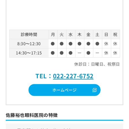
診療時間
月
火
水
木
金
土
日
祝
8:30〜12:30
●
●
●
●
●
●
休
休
14:30〜17:15
●
●
●
ー
●
ー
休
休
休診日：日曜日、祝祭日
TEL：
022-227-6752
ホームページ
佐藤裕也眼科医院の特徴