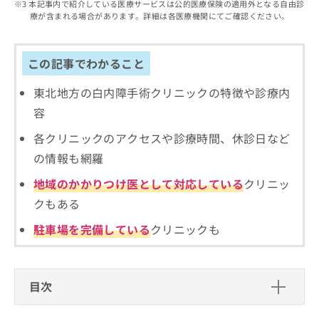
出
本記事内で紹介している医療サービスは公的医療保険の適用外となる自由診
稿
クリ
資
療が含まれる場合があります。詳細は各医療機関にてご確認ください。
稿
ニッ
の
料
クナ
の
お
の
ビサ
お
問
ご
イト
問
この記事でわかること
い
請
への
い
合
お問
求
合
合せ
東北地方の白内障手術クリニックの特徴や診療内
わ
は
フォ
わ
せ
こ
容
ーム
せ
は
ち
とな
は
こ
ら
各クリニックのアクセスや診療時間、休診日など
りま
こ
ち
す。
の情報も網羅
ち
ら
クリ
無
ら
ニッ
地域のかかりつけ医として対応している
クリニッ
料
クの
資
情
予
クもある
料
報
約・
の
症状
拡
駐車場を完備している
クリニックも
のご
ご
充
相談
請
の
など
求
お
はで
は
申
きま
目次
こ
せん
し
ので
ち
込
白内障手術を受ける医療機関、どうやって選べ