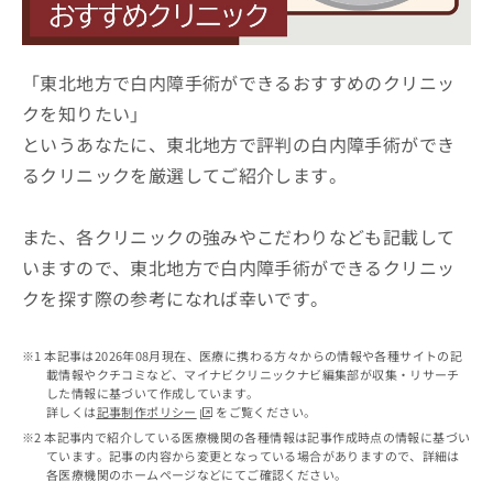
ッ
は
ク
こ
ナ
ち
ビ
「東北地方で白内障手術ができるおすすめのクリニッ
ら
に
クを知りたい」
関
広
というあなたに、東北地方で評判の白内障手術ができ
す
広
告
る
告
るクリニックを厳選してご紹介します。
代
お
出
理
問
稿
店
い
また、各クリニックの強みやこだわりなども記載して
の
合
の
お
いますので、東北地方で白内障手術ができるクリニッ
わ
方
問
クを探す際の参考になれば幸いです。
せ
い
は
は
合
こ
こ
わ
ち
本記事は2026年08月現在、医療に携わる方々からの情報や各種サイトの記
ち
せ
ら
載情報やクチコミなど、マイナビクリニックナビ編集部が収集・リサーチ
ら
は
した情報に基づいて作成しています。
こ
詳しくは
記事制作ポリシー
をご覧ください。
こち
ち
広
本記事内で紹介している医療機関の各種情報は記事作成時点の情報に基づい
らは
広
ら
ています。記事の内容から変更となっている場合がありますので、詳細は
告
マイ
各医療機関のホームページなどにてご確認ください。
告
出
ナビ