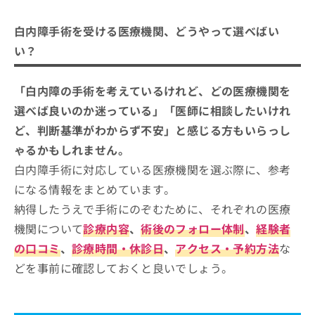
ご了
ら
み
ばいい？
承く
は
ださ
白内障手術を受ける医療機関、どうやって選べばい
こ
無
い。
白内障手術を受ける医療機関を選ぶ際
ち
い？
料
にチェックする4つのポイント
ら
情
報
そもそも白内障手術とは？手術内容をわかりやす
東北地方で評判の白内障手術におすす
「白内障の手術を考えているけれど、どの医療機関を
拡
掲
く解説！
めのクリニック10選
充
選べば良いのか迷っている」「医師に相談したいけれ
載
の
情
青森眼科クリニック
ど、判断基準がわからず不安」と感じる方もいらっし
お
報
ゃるかもしれません。
神眼科クリニック
申
の
し
修
白内障手術に対応している医療機関を選ぶ際に、参考
二宮眼科医院
込
正
になる情報をまとめています。
たかはし眼科
み
は
は
納得したうえで手術にのぞむために、それぞれの医療
こ
仙台まぶたと眼のクリニック
こ
ち
機関について
診療内容
、
術後のフォロー体制
、
経験者
長町よこくら眼科
ち
ら
の口コミ
、
診療時間・休診日
、
アクセス・予約方法
な
ら
あだち眼科嶋南クリニック
どを事前に確認しておくと良いでしょう。
そ
霞城眼科クリニック
の
他
アイケアクリニック 福島院
の