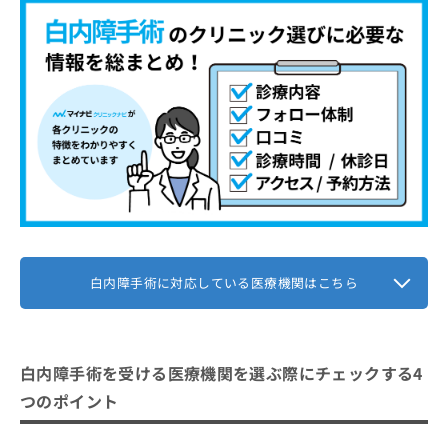
木村眼科クリニック
お
問
【白内障手術について】後悔しないためにこれ
い
を知ってから手術を検討しよう！
合
わ
白内障手術とは？簡単に解説！
せ
は
白内障手術の概要
白内障手術はどんな流れで進むの？
こ
ち
どんなときに検討されるの？
1．カウンセリング予約
ら
白内障手術に関する質問10選！
手術の流れ
2．問診票の記入と検査
眼内レンズの種類と特徴
まとめ：東北地方で評判の白内障手術におすす
3．医師による診察と説明
めのクリニック10選
手術期間と通院回数
4．手術計画の提案と同意
白内障手術に対応している医療機関はこちら
メンテナンスとアフターケア
5．手術とアフターケア
注意すべき点やリスク
白内障手術を受ける医療機関を選ぶ際にチェックする4
つのポイント