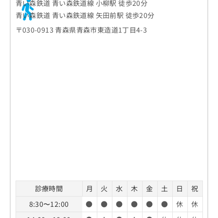
青い森鉄道 青い森鉄道線 小柳駅 徒歩20分
青い森鉄道 青い森鉄道線 矢田前駅 徒歩20分
〒030-0913 青森県青森市東造道1丁目4-3
診療時間
月
火
水
木
金
土
日
祝
8:30〜12:00
●
●
●
●
●
●
休
休