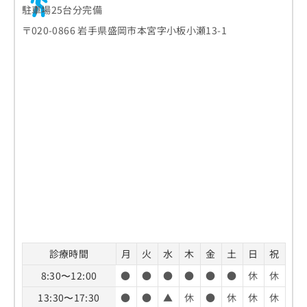
駐車場25台分完備
〒020-0866 岩手県盛岡市本宮字小板小瀬13-1
診療時間
月
火
水
木
金
土
日
祝
8:30〜12:00
●
●
●
●
●
●
休
休
13:30〜17:30
●
●
▲
休
●
休
休
休