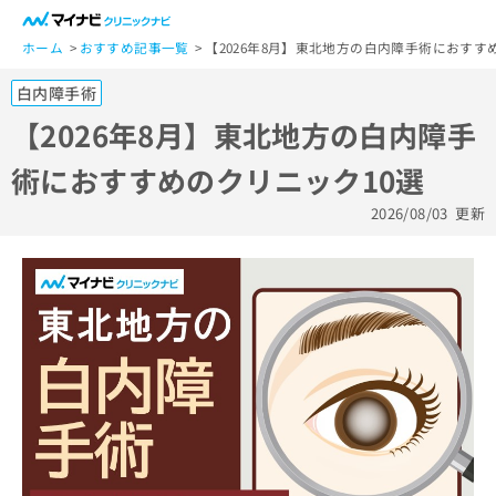
一
般
ホーム
おすすめ記事一覧
【2026年8月】東北地方の白内障手術におすす
ユ
白内障手術
ー
ザ
【2026年8月】東北地方の白内障手
ー
術におすすめのクリニック10選
の
方
2026/08/03
更新
は
こ
ち
ら
医
マ
療
イ
関
ナ
係
ビ
者
ク
の
リ
方
ニ