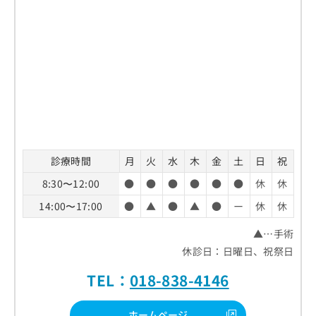
診療時間
月
火
水
木
金
土
日
祝
8:30〜12:00
●
●
●
●
●
●
休
休
14:00〜17:00
●
▲
●
▲
●
ー
休
休
▲…手術
休診日：日曜日、祝祭日
TEL：
018-838-4146
ホームページ