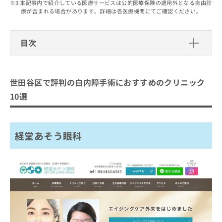
出
本記事内で紹介している医療サービスは公的医療保険の適用外となる自由診
稿
クリ
資
療が含まれる場合があります。詳細は各医療機関にてご確認ください。
稿
ニッ
の
料
クナ
の
お
の
ビサ
お
問
ご
イト
目次
問
い
請
への
い
合
お問
求
世田谷区で評判の白内障手術におすす
合
合せ
わ
は
フォ
わ
めのクリニック10選
せ
こ
ーム
世田谷区で評判の白内障手術におすすめのクリニック
せ
は
ち
とな
経堂あそう眼科
は
こ
ら
10選
りま
こ
ち
梅ヶ丘ひかり眼科
す。
ち
ら
クリ
無
もりもと眼科
ら
ニッ
料
クの
経堂あそう眼科
そが眼科クリニック
資
情
予
料
報
約・
アイリス眼科歯科
の
症状
拡
のご
烏山すぎさき眼科
ご
充
相談
請
の
世田谷北部クリニック
など
求
お
はで
世田谷あもう眼科クリニック
は
申
きま
こ
せん
し
桜新町 せきぐち眼科
ので
ち
込