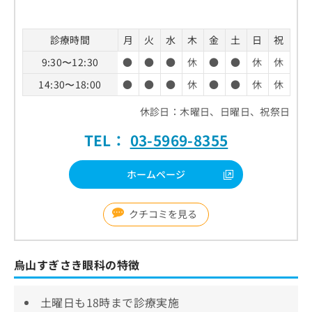
診療時間
月
火
水
木
金
土
日
祝
9:30〜12:30
●
●
●
休
●
●
休
休
14:30〜18:00
●
●
●
休
●
●
休
休
休診日：木曜日、日曜日、祝祭日
TEL：
03-5969-8355
ホームページ
クチコミを見る
烏山すぎさき眼科の特徴
土曜日も18時まで診療実施