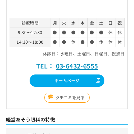
お
問
い
合
診療時間
月
火
水
木
金
土
日
祝
わ
9:30〜12:30
●
●
●
●
●
●
休
休
せ
は
14:30〜18:00
●
●
休
●
●
休
休
休
こ
ち
休診日：水曜日、土曜日、日曜日、祝祭日
ら
TEL：
03-6432-6555
ホームページ
クチコミを見る
経堂あそう眼科の特徴