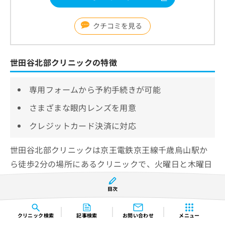
クチコミを見る
世田谷北部クリニックの特徴
専用フォームから予約手続きが可能
さまざまな眼内レンズを用意
クレジットカード決済に対応
世田谷北部クリニックは京王電鉄京王線千歳烏山駅か
ら徒歩2分の場所にあるクリニックで、火曜日と木曜日
は16時30分まで診療を行っています。
目次
Web予約に対応しており、専用フォームから予約手続
クリニック
検索
記事検索
お問い合わせ
メニュー
きが可能です。