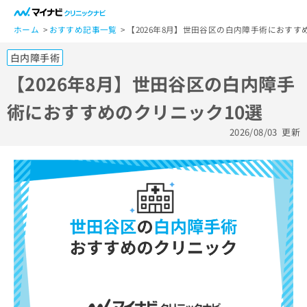
一
般
ホーム
おすすめ記事一覧
【2026年8月】世田谷区の白内障手術におすす
ユ
白内障手術
ー
ザ
【2026年8月】世田谷区の白内障手
ー
術におすすめのクリニック10選
の
方
2026/08/03
更新
は
こ
ち
ら
医
マ
療
イ
関
ナ
係
ビ
者
ク
の
リ
方
ニ