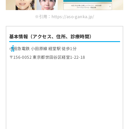
ご了
喜多見眼科
ら
み
承く
は
ださ
まとめ：世田谷区で評判の白内障手術におすす
こ
無
い。
※引用：https://aso-ganka.jp/
めのクリニック10選
ち
料
ら
情
報
基本情報（アクセス、住所、診療時間）
拡
掲
充
載
小田急電鉄 小田原線 経堂駅 徒歩1分
の
情
お
報
〒156-0052 東京都世田谷区経堂1-22-18
申
の
し
修
込
正
み
は
は
こ
こ
ち
ち
ら
ら
そ
の
他
の