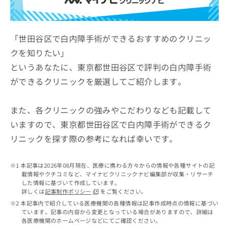
ッ
は
ク
こ
ナ
ち
ビ
「世田谷区で白内障手術ができるおすすめのクリニッ
ら
に
クを知りたい」
関
広
というあなたに、東京都世田谷区で評判の白内障手術
す
広
告
る
告
ができるクリニックを厳選してご紹介します。
代
お
出
理
問
稿
店
い
また、各クリニックの強みやこだわりなども記載して
の
合
の
お
いますので、東京都世田谷区で白内障手術ができるク
わ
方
問
リニックを探す際の参考になれば幸いです。
せ
い
は
は
合
こ
こ
わ
ち
本記事は2026年08月現在、医療に携わる方々からの情報や各種サイトの記
ち
せ
ら
載情報やクチコミなど、マイナビクリニックナビ編集部が収集・リサーチ
ら
は
した情報に基づいて作成しています。
こ
詳しくは
記事制作ポリシー
をご覧ください。
こち
ち
広
本記事内で紹介している医療機関の各種情報は記事作成時点の情報に基づい
らは
広
ら
ています。記事の内容から変更となっている場合がありますので、詳細は
告
マイ
各医療機関のホームページなどにてご確認ください。
告
出
ナビ