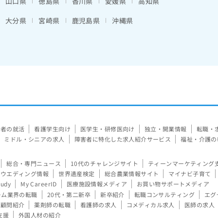
山口県
徳島県
香川県
愛媛県
高知県
大分県
宮崎県
鹿児島県
沖縄県
験者の就活
看護学生向け
医学生・研修医向け
独立・開業情報
転職・
ミドル・シニアの求人
障害者に特化した求人紹介サービス
福祉・介護の
総合・専門ニュース
10代のチャレンジサイト
ティーンマーケティング
ウエディング情報
世界遺産検定
総合農業情報サイト
マイナビ子育て
tudy
My CareerID
医療施設情報メディア
お買い物サポートメディア
ーム業界の転職
20代・第二新卒
新卒紹介
転職コンサルティング
エグ
顧問紹介
薬剤師の転職
看護師の求人
コメディカル求人
医師の求人
支援
外国人材の紹介