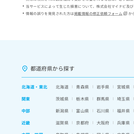
ち
み
当サービスによって生じた損害について、株式会社マイナビ及び
ら
は
情報の誤りを発見された方は
掲載情報の修正依頼フォーム
か
こ
ち
そ
ら
の
他
の
お
問
い
都道府県から探す
合
わ
せ
北海道
・
東北
北海道
青森県
岩手県
宮城県
は
こ
関東
茨城県
栃木県
群馬県
埼玉県
ち
ら
中部
新潟県
富山県
石川県
福井県
近畿
滋賀県
京都府
大阪府
兵庫県