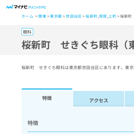
一
ホーム
関東
東京都
世田谷区
桜新町
,
用賀
,
上町
桜新町
般
ユ
眼科
ー
ザ
桜新町 せきぐち眼科（
ー
の
方
桜新町 せきぐち眼科は東京都世田谷区にあります。東京
は
こ
ち
ら
特徴
アクセス
医
マ
療
イ
特徴
ナ
関
ビ