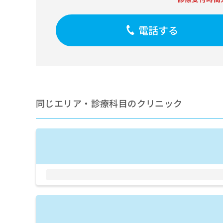
せ
こち
ち
らは
は
マイ
こ
ら
ナビ
電話する
ち
クリ
ら
ニッ
クナ
広
ビサ
広
資
イト
告
告
への
料
出
出
お問
の
稿
合せ
稿
ご
の
同じエリア・診療科目のクリニック
フォ
の
請
お
ーム
お
求
問
とな
問
りま
は
い
い
す。
こ
合
合
クリ
ち
わ
ニッ
わ
ら
せ
クの
せ
は
予
は
約・
こ
こ
無
症状
ち
ち
のご
料
ら
相談
ら
情
など
報
はで