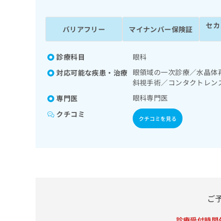
係
ク
者
リ
セカ
の
ニ
バリアフリー
マイナンバー保険証
ッ
方
ク
は
ナ
診療科目
眼科
こ
ビ
眼領域の一次診療／水晶体
対応可能な疾患・治療
ち
に
斜視手術／コンタクトレン
関
ら
す
眼科専門医
専門医
る
クチコミ
お
クチコミを見る
広
広
問
告
告
い
出
代
合
稿
わ
理
の
せ
店
お
は
の
問
こ
い
方
ち
ご
合
ら
は
わ
こ
診療受付時間