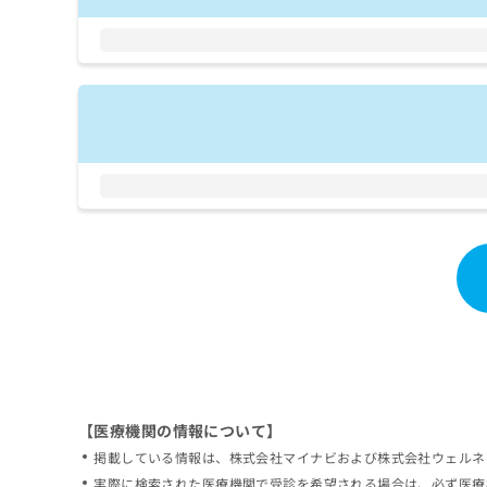
拡
資
きま
充
料
せん
の
ので
の
ご了
お
ご
承く
申
請
ださ
し
求
い。
込
は
み
こ
は
ち
こ
ら
ち
ら
無
料
掲
情
載
報
情
拡
報
充
の
の
修
お
【医療機関の情報について】
正
申
掲載している情報は、株式会社マイナビおよび株式会社ウェルネ
は
し
こ
実際に検索された医療機関で受診を希望される場合は、必ず医療
込