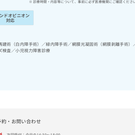
診療時間・内容等について、事前に必ず医療機関にご確認くださ
ンドオピニオン
対応
再建術（白内障手術）／緑内障手術／網膜光凝固術（網膜剥離手術）
ズ検査／小児視力障害診療
予約・お問い合わせ
外
次回受付：今日の14:30～18:00