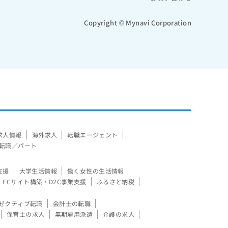
Copyright © Mynavi Corporation
求人情報
海外求人
転職エージェント
転職／パート
支援
大学生活情報
働く女性の生活情報
ECサイト構築・D2C事業支援
ふるさと納税
ゼクティブ転職
会計士の転職
保育士の求人
無期雇用派遣
介護の求人