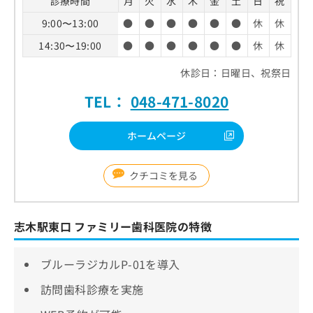
診療時間
月
火
水
木
金
土
日
祝
9:00〜13:00
●
●
●
●
●
●
休
休
14:30〜19:00
●
●
●
●
●
●
休
休
休診日：日曜日、祝祭日
TEL：
048-471-8020
ホームページ
クチコミを見る
志木駅東口 ファミリー歯科医院の特徴
ブルーラジカルP-01を導入
訪問歯科診療を実施