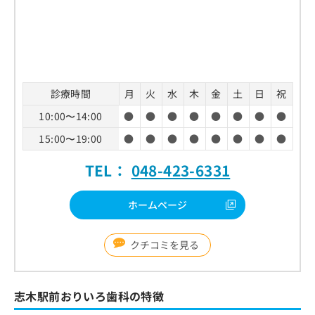
お
問
い
合
わ
せ
診療時間
月
火
水
木
金
土
日
祝
は
こ
10:00〜14:00
●
●
●
●
●
●
●
●
ち
ら
15:00〜19:00
●
●
●
●
●
●
●
●
TEL：
048-423-6331
ホームページ
クチコミを見る
志木駅前おりいろ歯科の特徴