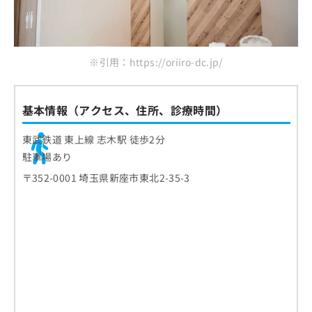
ご了
ら
み
承く
高澤歯科クリニック
は
ださ
こ
無
い。
ほんちょう歯科
ち
料
まさおかデンタルクリニック
※引用：https://oriiro-dc.jp/
ら
情
報
まとめ：志木駅で評判の歯医者 おすすめ10選
拡
掲
充
基本情報（アクセス、住所、診療時間）
載
の
情
お
報
東武鉄道 東上線 志木駅 徒歩2分
申
の
駐車場あり
し
修
込
〒352-0001 埼玉県新座市東北2-35-3
正
み
は
は
こ
こ
ち
ち
ら
ら
そ
の
他
の