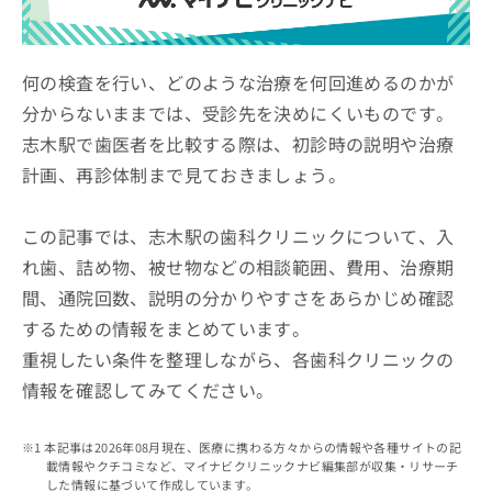
ッ
は
ク
こ
ナ
ち
ビ
何の検査を行い、どのような治療を何回進めるのかが
ら
に
分からないままでは、受診先を決めにくいものです。
関
広
志木駅で歯医者を比較する際は、初診時の説明や治療
す
広
告
る
告
計画、再診体制まで見ておきましょう。
代
お
出
理
問
稿
店
い
この記事では、志木駅の歯科クリニックについて、入
の
合
の
お
れ歯、詰め物、被せ物などの相談範囲、費用、治療期
わ
方
問
間、通院回数、説明の分かりやすさをあらかじめ確認
せ
い
は
は
合
するための情報をまとめています。
こ
こ
わ
ち
重視したい条件を整理しながら、各歯科クリニックの
ち
せ
ら
ら
情報を確認してみてください。
は
こ
こち
ち
広
らは
本記事は2026年08月現在、医療に携わる方々からの情報や各種サイトの記
広
ら
告
マイ
載情報やクチコミなど、マイナビクリニックナビ編集部が収集・リサーチ
告
出
ナビ
した情報に基づいて作成しています。