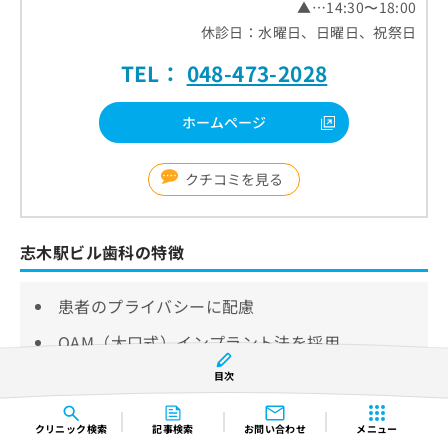
▲…14:30〜18:00
休診日：水曜日、日曜日、祝祭日
TEL：
048-473-2028
ホームページ
クチコミを見る
志木駅ビル歯科の特徴
患者のプライバシーに配慮
OAM（大口式）インプラント法を採用
患者に適した入れ歯治療を提案
目次
志木駅ビル歯科は、志木駅から徒歩すぐの場所にある
クリニック
検索
記事検索
お問い合わせ
メニュー