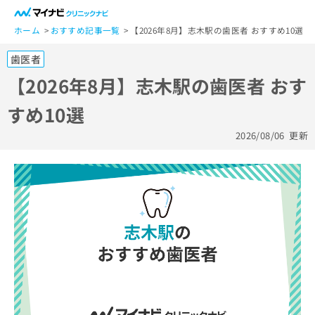
一
般
ホーム
おすすめ記事一覧
【2026年8月】志木駅の歯医者 おすすめ10選
ユ
歯医者
ー
ザ
【2026年8月】志木駅の歯医者 おす
ー
すめ10選
の
方
2026/08/06
更新
は
こ
ち
ら
医
マ
療
イ
関
ナ
係
ビ
者
ク
の
リ
方
ニ