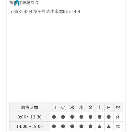
提携駐車場あり
〒353-0004 埼玉県志木市本町5-24-9
診療時間
月
火
水
木
金
土
日
祝
9:00〜12:30
●
●
●
●
●
●
●
休
14:00〜19:00
●
●
●
●
●
▲
▲
休