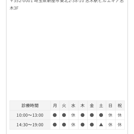
〒352-0001 埼玉県新座市東北2-38-10 志木駅ビルエキア志
木3F
診療時間
月
火
水
木
金
土
日
祝
10:00〜13:00
●
●
休
●
●
●
休
休
14:30〜19:00
●
●
休
●
●
▲
休
休