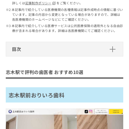
出
稿
クリ
資
詳しくは
記事制作ポリシー
をご覧ください。
稿
ニッ
の
料
本記事内で紹介している医療機関の各種情報は記事作成時点の情報に基づい
クナ
の
お
ています。記事の内容から変更となっている場合がありますので、詳細は
の
ビサ
お
各医療機関のホームページなどにてご確認ください。
問
ご
イト
問
い
本記事内で紹介している医療サービスは公的医療保険の適用外となる自由診
請
への
い
療が含まれる場合があります。詳細は各医療機関にてご確認ください。
合
お問
求
合
合せ
わ
は
フォ
わ
せ
こ
ーム
せ
目次
は
ち
とな
は
こ
ら
りま
こ
志木駅で評判の歯医者 おすすめ10選
ち
す。
ち
ら
クリ
無
志木駅前おりいろ歯科
ら
ニッ
志木駅で評判の歯医者 おすすめ10選
料
クの
クローバー歯科クリニック
資
情
予
料
報
約・
志木駅東口 ファミリー歯科医院
の
症状
拡
志木駅前おりいろ歯科
のご
志木かくや歯科クリニック
ご
充
相談
請
の
埼玉志木駅前歯医者・矯正歯科コスモクリニック
など
求
お
はで
本院
は
申
きま
ザ・デンタルオフィス 志木駅前院
こ
せん
し
ので
ち
込
志木駅ビル歯科