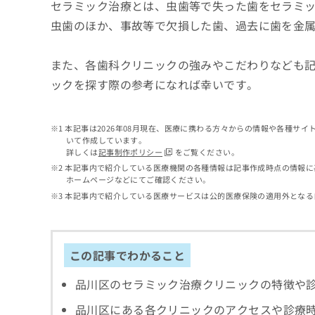
せ
こち
セラミック治療とは、虫歯等で失った歯をセラミ
ち
らは
は
虫歯のほか、事故等で欠損した歯、過去に歯を金
マイ
こ
ら
ナビ
ち
クリ
ら
また、各歯科クリニックの強みやこだわりなども
ニッ
クナ
ックを探す際の参考になれば幸いです。
広
ビサ
広
資
イト
告
告
への
料
出
出
お問
の
稿
本記事は2026年08月現在、医療に携わる方々からの情報や各種サ
合せ
稿
いて作成しています。
ご
の
フォ
の
詳しくは
記事制作ポリシー
をご覧ください。
請
お
ーム
お
本記事内で紹介している医療機関の各種情報は記事作成時点の情報に
求
問
とな
問
ホームページなどにてご確認ください。
りま
は
い
い
す。
本記事内で紹介している医療サービスは公的医療保険の適用外となる
こ
合
合
クリ
ち
わ
ニッ
わ
ら
せ
クの
せ
は
予
は
この記事でわかること
約・
こ
こ
無
症状
ち
ち
のご
料
品川区のセラミック治療クリニックの特徴や
ら
相談
ら
情
など
報
品川区にある各クリニックのアクセスや診療
はで