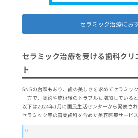
この記事の著者
6．セラミックベニア
マイナビクリニックナビ編集部
この記事は参考になりましたか？
セラミック治療にお
セラミック治療を受ける歯科クリ
ト
SNSの台頭もあり、歯の美しさを求めてセラミッ
一方で、契約や施術後のトラブルも増加している
以下は2024年1月に国民生活センターから発表
セラミック等の審美歯科を含めた美容医療サービ