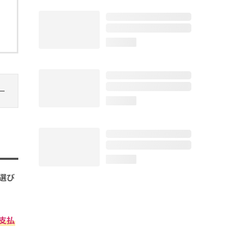
loading...
loading...
loading...
選び
支払