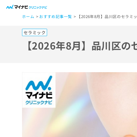
一
ホーム
おすすめ記事一覧
【2026年8月】品川区のセラミ
般
ユ
セラミック
ー
ザ
【2026年8月】品川区
ー
の
方
は
こ
ち
ら
医
マ
療
イ
ナ
関
ビ