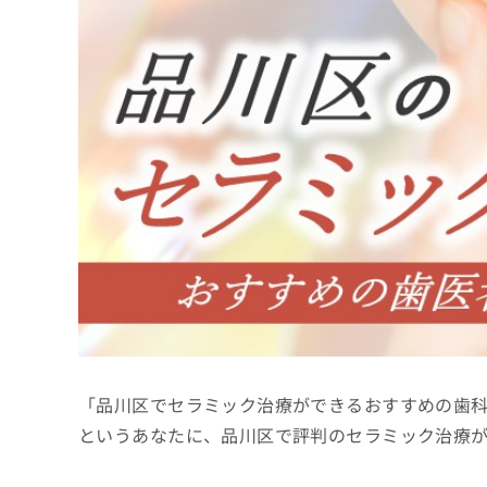
係
ク
者
リ
の
ニ
ッ
方
ク
は
ナ
こ
ビ
ち
に
関
ら
す
る
お
広
広
問
告
告
い
出
代
合
稿
わ
理
の
せ
店
お
は
「品川区でセラミック治療ができるおすすめの歯
の
問
こ
い
方
ち
というあなたに、品川区で評判のセラミック治療
合
ら
は
わ
こ