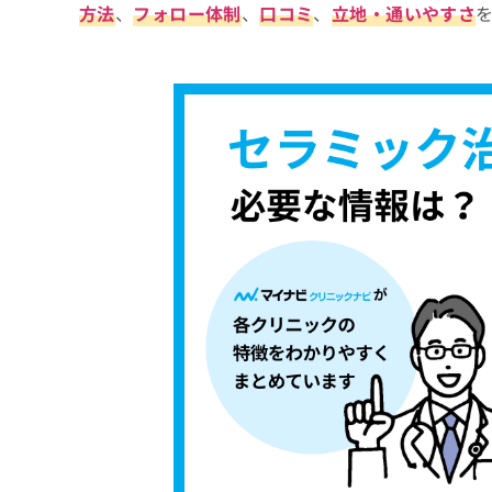
方法
、
フォロー体制
、
口コミ
、
立地・通いやすさ
中延デンタルクリニック
ち
み
ら
は
不動前ステーション歯科・矯正歯科
こ
LOTUS DENTAL CLINIC 不動前
ち
そ
ら
大崎オーバルコート歯科・矯正歯科室
の
他
お口プラス 東京五反田院
の
品川駅前歯科医院
お
問
【セラミック治療の基礎知識】これを知って
い
合
セラミック治療とは？
わ
せ
セラミックの6つの被せ物・詰め物の種類と
は
こ
1．オールセラミッククラウン
他の詰め物や被せ物とセラミックの比較
ち
2．メタルボンドクラウン
ら
セラミック治療でよくある質問10選！
3．ジルコニアクラウン
4．セラミックインレー
まとめ：品川区で評判のセラミック治療にお
5．セラミックオンレー