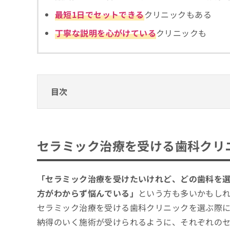
拡
資
きま
最短1日でセットできる
クリニックもある
充
料
せん
の
ので
の
丁寧な説明を心がけている
クリニックも
ご了
お
ご
承く
申
請
ださ
し
求
い。
込
は
み
こ
は
ち
目次
こ
ら
ち
セラミック治療を受ける歯科クリニック、ど
ら
無
セラミック治療を受ける歯科クリニックを選
料
セラミック治療を受ける歯科クリ
掲
情
そもそもセラミック治療ってなに？セラミ
載
報
品川区で評判のセラミック治療におすすめの
情
拡
平内歯科クリニック
報
「セラミック治療を受けたいけれど、どの歯科を
充
の
の
大井町駅前歯科クリニック
方がわからず悩んでいる」
という方も多いかもし
修
お
セラミック治療を受ける歯科クリニックを選ぶ際
山手歯科クリニック大井町
正
申
は
し
納得のいく施術が受けられるように、それぞれの
大井町フラミンゴ歯科
こ
込