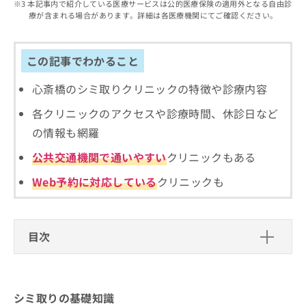
出
本記事内で紹介している医療サービスは公的医療保険の適用外となる自由診
稿
クリ
資
療が含まれる場合があります。詳細は各医療機関にてご確認ください。
稿
ニッ
の
料
クナ
の
お
の
ビサ
お
問
ご
イト
問
この記事でわかること
い
請
への
い
合
お問
求
合
合せ
心斎橋のシミ取りクリニックの特徴や診療内容
わ
は
フォ
わ
せ
こ
ーム
各クリニックのアクセスや診療時間、休診日など
せ
は
ち
とな
は
こ
ら
の情報も網羅
りま
こ
ち
す。
ち
公共交通機関で通いやすい
クリニックもある
ら
クリ
無
ら
ニッ
料
クの
Web予約に対応している
クリニックも
資
情
予
料
報
約・
の
症状
拡
のご
ご
充
目次
相談
請
の
など
求
お
はで
シミ取りの基礎知識
は
申
きま
こ
せん
し
シミ取りでは何をするの？
シミ取りを受けるクリニック、どうやって選べ
ので
シミ取りの基礎知識
ち
込