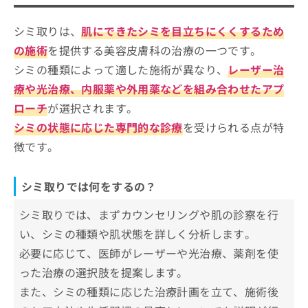
シミ取りを検討する目安
ばいい？
ご了
ら
み
承く
は
ださ
シミ取りは、
肌にできたシミを目立ちにくくするため
シミ取りを受けるクリニックを選ぶ際
こ
無
い。
にチェックする4つのポイント
ち
の施術
を提供する美容皮膚科の治療の一つです。
料
ら
情
シミの種類によって適した施術が異なり、
レーザー治
そもそもシミってなに？シミ取りやレーザーのわ
心斎橋周辺で評判のシミ取りにおすす
報
かりやすい紹介もあり！
療や光治療、内服薬や外用薬などを組み合わせたアプ
拡
めのクリニック10選
掲
充
ローチ
が選択されます。
載
ツツイ美容外科
の
情
シミの状態に応じた専門的な診療
を受けられる点が特
お
報
クリニーク大阪心斎橋
徴です。
申
の
アサイクリニック
し
修
込
正
ロレシー美容クリニック
シミ取りでは何をするの？
み
は
椿クリニック 心斎橋院
は
こ
シミ取りでは、まずカウンセリングや肌の診察を行
こ
ち
フェミークリニック 心斎橋院
ち
ら
い、シミの種類や肌状態を詳しく分析します。
MIL CLINIC OSAKA
ら
必要に応じて、医師がレーザーや光治療、薬剤を使
y’s clinic
そ
った治療の選択肢を提案します。
の
早川クリニック
他
また、シミの種類に応じた治療計画を立て、施術後
シェリビューティークリニック
の