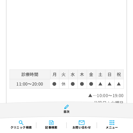
診療時間
月
火
水
木
金
土
日
祝
11:00〜20:00
●
休
●
●
●
▲
▲
▲
▲…10:00〜19:00
休診日：火曜日
目次
TEL：
0120-159-017
クリニック
検索
記事検索
お問い合わせ
メニュー
ホームページ