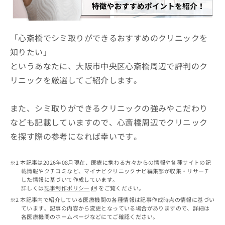
ッ
は
ク
こ
ナ
ち
ビ
「心斎橋でシミ取りができるおすすめのクリニックを
ら
に
知りたい」
関
広
というあなたに、大阪市中央区心斎橋周辺で評判のク
す
広
告
る
告
リニックを厳選してご紹介します。
代
お
出
理
問
稿
店
い
また、シミ取りができるクリニックの強みやこだわり
の
合
の
お
なども記載していますので、心斎橋周辺でクリニック
わ
方
問
を探す際の参考になれば幸いです。
せ
い
は
は
合
こ
こ
わ
ち
本記事は2026年08月現在、医療に携わる方々からの情報や各種サイトの記
ち
せ
ら
載情報やクチコミなど、マイナビクリニックナビ編集部が収集・リサーチ
ら
は
した情報に基づいて作成しています。
こ
詳しくは
記事制作ポリシー
をご覧ください。
こち
ち
広
本記事内で紹介している医療機関の各種情報は記事作成時点の情報に基づい
らは
広
ら
ています。記事の内容から変更となっている場合がありますので、詳細は
告
マイ
各医療機関のホームページなどにてご確認ください。
告
出
ナビ