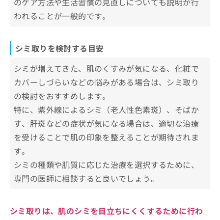
のケア方法や生活習慣の見直しについても説明が行
お
われることが一般的です。
【シミ取りの基礎知識】これを知ってからシミ
問
い
取りの施術を検討しよう！
合
わ
シミ取りを検討する目安
シミってなに？シミについての基礎知
せ
識
は
シミが増えてきた、肌のくすみが気になる、化粧で
こ
1．シミとは
シミの5つの種類＆それぞれに適した施
カバーしづらいなどの悩みがある場合は、シミ取り
ち
2．シミ発症のメカニズム
術
の検討をおすすめします。
ら
3．シミの種類
1．老人性色素斑
特に、紫外線によるシミ（老人性色素斑）、そばか
シミ取りの主な治療法一覧
す、肝斑などの症状が気になる場合は、適切な治療
2．雀卵斑(そばかす)
シミ取りを受ける際に知っておくべき
を受けることで肌の印象を整えることが期待されま
3．ADM(後天性真皮メラノーシス)
こと
す。
4．肝斑
肌の状態を詳しく知る
シミの種類や肌質に応じた治療を選択するために、
治療法の選択とリスクの理解
5．炎症後の色素沈着
アフターケアと日常のスキンケア
専門の医師に相談すると良いでしょう。
シミ取りについてのよくある質問10選！
まとめ：心斎橋で評判のシミ取りにおすすめの
シミ取りは、肌のシミを目立ちにくくするために行わ
クリニック10選