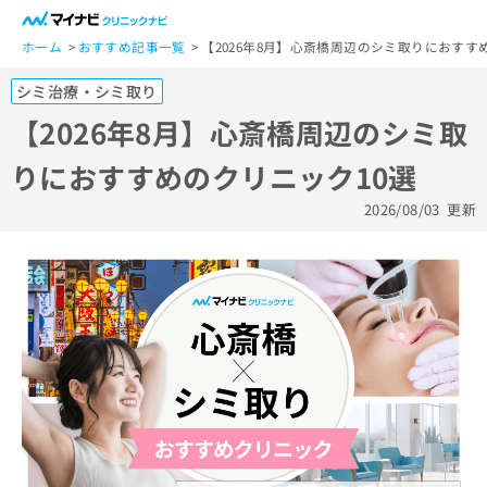
一
般
ホーム
おすすめ記事一覧
【2026年8月】心斎橋周辺のシミ取りにおすす
ユ
シミ治療・シミ取り
ー
ザ
【2026年8月】心斎橋周辺のシミ取
ー
りにおすすめのクリニック10選
の
方
2026/08/03
更新
は
こ
ち
ら
医
マ
療
イ
関
ナ
係
ビ
者
ク
の
リ
方
ニ