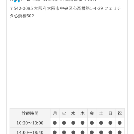
〒542-0085 大阪府大阪市中央区心斎橋筋1-4-29 フェリチ
タ心斎橋502
診療時間
月
火
水
木
金
土
日
祝
10:20〜13:00
●
●
●
●
●
●
●
●
14:00〜18:40
●
●
●
●
●
●
●
●