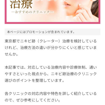
ッ
は
ク
こ
ナ
ち
ビ
ら
に
関
広
す
広
本ページにはプロモーションが含まれています。
告
る
告
代
お
東京都でニキビ跡（クレーター）治療を検討している
出
理
問
稿
けれど、治療方法の違いが分かりにくいと感じていま
店
い
の
せんか。
合
の
お
わ
方
問
せ
い
は
本記事では、対応している治療内容や診療体制、通い
は
合
こ
こ
やすさといった視点から、ニキビ跡治療のクリニック
わ
ち
ち
せ
選びのポイントを整理しています。
ら
ら
は
こ
こち
ち
各クリニックの対応内容や特色を詳しく紹介している
広
らは
広
ら
告
マイ
ので、ぜひ参考にしてください。
告
出
ナビ