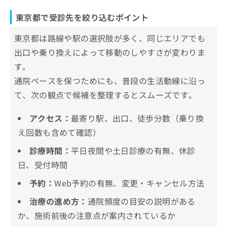
銀座よしえクリニック 銀座院
お
東京八丁堀皮膚科・形成外科
東京都で受診先を絞り込むポイント
問
い
飯田橋駅前さくら坂クリニック
東京都は路線や駅の選択肢が多く、同じエリアでも
合
オラクル美容皮膚科 東京新宿院
わ
出口や乗り換えによって移動のしやすさが変わりま
せ
大山皮膚科
す。
は
こ
通院ペースを保つためにも、普段の生活動線に沿っ
まとめ：東京都で評判のニキビ跡（クレータ
ち
て、次の観点で候補を整理するとスムーズです。
ー）治療におすすめのクリニック10選
ら
アクセス：
最寄り駅、出口、徒歩分数（乗り換
え回数も含めて確認）
診療時間：
平日夜間や土日診療の有無、休診
日、受付時間
予約：
Web予約の有無、変更・キャンセル方法
治療の進め方：
通院頻度の目安の説明がある
か、施術前後の注意点が案内されているか