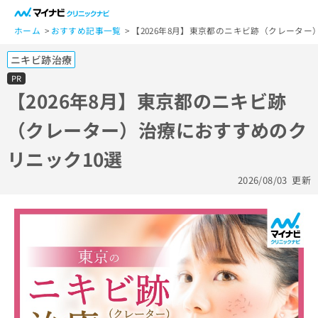
一
般
ホーム
おすすめ記事一覧
【2026年8月】東京都のニキビ跡（クレーター
ユ
ニキビ跡治療
ー
ザ
PR
ー
【2026年8月】東京都のニキビ跡
の
（クレーター）治療におすすめのク
方
は
リニック10選
こ
ち
2026/08/03
更新
ら
医
マ
療
イ
関
ナ
係
ビ
者
ク
の
リ
方
ニ