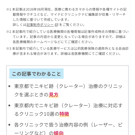
出
稿
クリ
資
稿
ニッ
の
料
本記事は2026年08月現在、医療に携わる方々からの情報や各種サイトの記
クナ
の
お
載情報やクチコミなど、マイナビクリニックナビ編集部が収集・リサーチ
の
ビサ
お
した情報に基づいて作成しています。
問
ご
イト
詳しくは
記事制作ポリシー
をご覧ください。
問
い
請
への
本記事内で紹介している医療機関の各種情報は記事作成時点の情報に基づい
い
合
お問
求
ています。記事の内容から変更となっている場合がありますので、詳細は
合
合せ
わ
は
各医療機関のホームページなどにてご確認ください。
フォ
わ
せ
こ
ーム
本記事内で紹介している医療サービスは公的医療保険の適用外となる自由診
せ
は
ち
とな
療が含まれる場合があります。詳細は各医療機関にてご確認ください。
は
こ
ら
りま
こ
ち
す。
ち
ら
クリ
無
この記事でわかること
ら
ニッ
料
クの
資
情
予
東京都でニキビ跡（クレーター）治療のクリニッ
料
報
約・
クを選ぶときの
見方
の
症状
拡
のご
ご
充
東京都内でニキビ跡（クレーター）治療に対応す
相談
請
の
など
求
るクリニック10選の
特徴
お
はで
は
申
きま
各クリニックで扱う治療内容の例（レーザー、ピ
こ
せん
し
ので
ち
込
ーリングなど）の
傾向