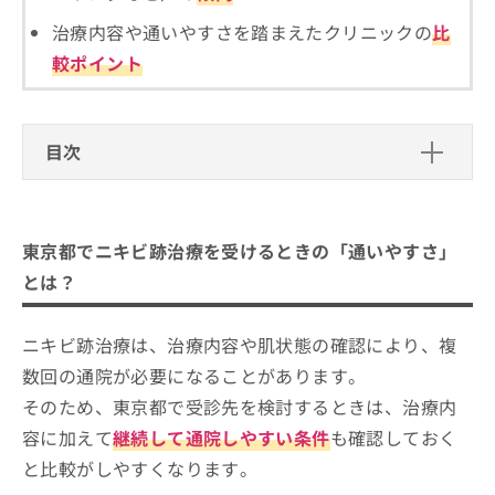
ご了
ら
み
承く
治療内容や通いやすさを踏まえたクリニックの
比
は
ださ
こ
無
い。
較ポイント
ち
料
ら
情
報
拡
目次
掲
充
載
の
東京都でニキビ跡治療を受けるときの
情
お
報
「通いやすさ」とは？
申
の
東京都でニキビ跡治療を受けるときの「通いやすさ」
し
東京都で受診先を絞り込むポイント
修
東京都で評判のニキビ跡（クレータ
込
とは？
正
比較しやすいチェックリスト
ー）治療におすすめのクリニック10選
み
は
は
こ
セオリークリニック
ニキビ跡治療は、治療内容や肌状態の確認により、複
こ
ち
東京銀座スキンケアクリニック
ち
ら
数回の通院が必要になることがあります。
ら
こたろクリニック
そのため、東京都で受診先を検討するときは、治療内
そ
シロノクリニック恵比寿
容に加えて
継続して通院しやすい条件
も確認しておく
の
TCB東京中央美容外科 新宿東口院
他
と比較がしやすくなります。
の