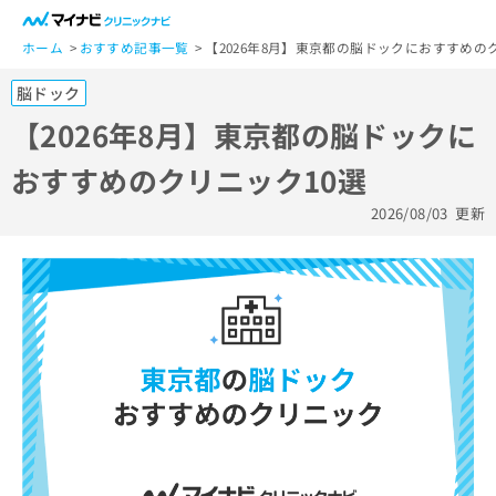
一
般
ホーム
おすすめ記事一覧
【2026年8月】東京都の脳ドックにおすすめの
ユ
脳ドック
ー
ザ
【2026年8月】東京都の脳ドックに
ー
おすすめのクリニック10選
の
方
2026/08/03
更新
は
こ
ち
ら
医
マ
療
イ
関
ナ
係
ビ
者
ク
の
リ
方
ニ