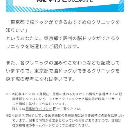
ッ
は
ク
こ
ナ
ち
ビ
「東京都で脳ドックができるおすすめのクリニックを
ら
に
知りたい」
関
広
というあなたに、東京都で評判の脳ドックができるク
す
広
告
る
告
リニックを厳選してご紹介します。
代
お
出
理
問
稿
店
い
また、各クリニックの強みやこだわりなども記載して
の
合
の
お
いますので、東京都で脳ドックができるクリニックを
わ
方
問
探す際の参考になれば幸いです。
せ
い
は
は
合
こ
こ
わ
ち
本記事は2026年08月現在、医療に携わる方々からの情報や各種サイトの記
ち
せ
ら
載情報やクチコミなど、マイナビクリニックナビ編集部が収集・リサーチ
ら
は
した情報に基づいて作成しています。
こ
詳しくは
記事制作ポリシー
をご覧ください。
こち
ち
広
本記事内で紹介している医療機関の各種情報は記事作成時点の情報に基づい
らは
広
ら
ています。記事の内容から変更となっている場合がありますので、詳細は
告
マイ
各医療機関のホームページなどにてご確認ください。
告
出
ナビ