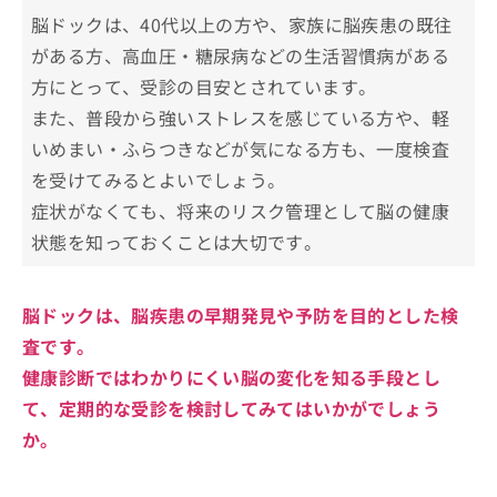
脳ドックは、40代以上の方や、家族に脳疾患の既往
MRI検査を受ける際の基礎知識
がある方、高血圧・糖尿病などの生活習慣病がある
MRI検査を受ける前に確認しておくこと
方にとって、受診の目安とされています。
検査前に不安がある方へのアドバイス
また、普段から強いストレスを感じている方や、軽
脳ドックについてのよくある質問10選！
いめまい・ふらつきなどが気になる方も、一度検査
を受けてみるとよいでしょう。
まとめ：東京都で評判の脳ドックにおすすめの
症状がなくても、将来のリスク管理として脳の健康
クリニック10選
状態を知っておくことは大切です。
脳ドックは、脳疾患の早期発見や予防を目的とした検
査です。
健康診断ではわかりにくい脳の変化を知る手段とし
て、定期的な受診を検討してみてはいかがでしょう
か。