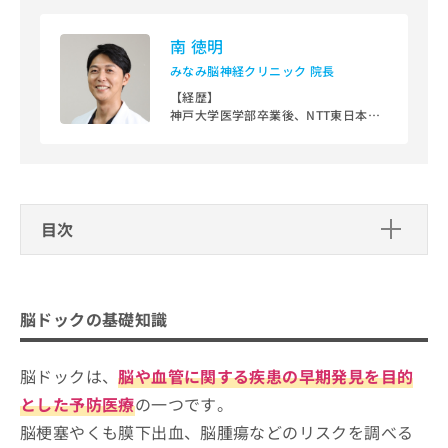
ご了
ら
み
承く
は
ださ
南 徳明
こ
無
い。
ち
みなみ脳神経クリニック 院長
料
ら
情
【経歴】
報
神戸大学医学部卒業後、NTT東日本関
拡
東病院、東京都立墨東病院、東京都立
掲
神経病院などで脳神経外科医として勤
充
載
務。
の
情
その後慶應義塾大学先端医科学研究所
お
報
訪問研究員（日本学術振興会特別研究
申
の
員）、カリフォルニア大学サンフラン
目次
し
修
シスコ校放射線科博士研究員などを経
込
正
て、2025年2月に京都府長岡京市でみ
脳ドックの基礎知識
み
は
なみ脳神経クリニックを開院。
は
頭痛やもの忘れの診療、脳卒中予防に
こ
脳ドックでは何をするの？
脳ドックを受けるクリニック、どうやって選べ
こ
力を入れ、地域医療に貢献している。
ち
脳ドックの基礎知識
脳ドックを受ける目安
【主な資格】
ばいい？
ち
ら
医学博士・日本脳神経外科学会 専門医
ら
脳ドックは、
脳や血管に関する疾患の早期発見を目的
脳ドックを受けるクリニックを選ぶ際
そ
にチェックする4つのポイント
とした予防医療
の一つです。
の
他
脳梗塞やくも膜下出血、脳腫瘍などのリスクを調べる
そもそも脳ドックってどんな治療？わかりやすい
東京都で評判の脳ドックにおすすめの
の