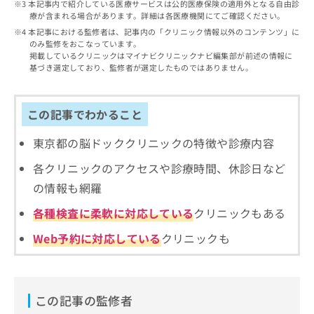
出
本記事内で紹介している医療サービスは公的医療保険の適用外となる自由診
稿
クリ
資
療が含まれる場合があります。詳細は各医療機関にてご確認ください。
稿
ニッ
の
料
クナ
の
本記事における監修者は、記事内の「クリニック情報以外のコンテンツ」に
お
の
ビサ
のみ監修をおこなっています。
お
問
ご
イト
掲載しているクリニックはマイナビクリニックナビ編集部が前述の情報に
問
い
請
への
基づき選定しており、監修者が選定したものではありません。
い
合
お問
求
合
合せ
わ
は
フォ
わ
せ
こ
この記事でわかること
ーム
せ
は
ち
とな
は
こ
ら
りま
東京都の脳ドッククリニックの特徴や診療内容
こ
ち
す。
ち
ら
クリ
各クリニックのアクセスや診療時間、休診日など
無
ら
ニッ
料
クの
の情報も網羅
資
情
予
料
報
約・
各種検査に柔軟に対応している
クリニックもある
の
症状
拡
のご
ご
Web予約に対応している
クリニックも
充
相談
請
の
など
求
お
はで
は
申
きま
こ
せん
し
この記事の監修者
ので
ち
込