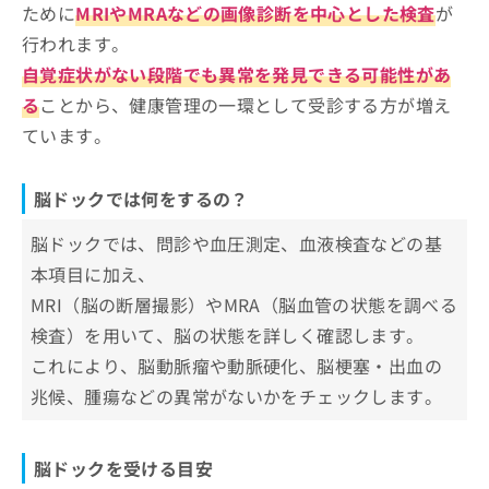
比較表もあり！
ために
MRIやMRAなどの画像診断を中心とした検査
が
お
クリニック10選
問
行われます。
頭とからだのクリニック かねなか脳神経外科
い
自覚症状がない段階でも異常を発見できる可能性があ
合
菅原クリニック 東京脳ドック
る
ことから、健康管理の一環として受診する方が増え
わ
のむら脳神経外科
せ
ています。
は
立川脳神経外科クリニック
こ
押上脳神経クリニック
ち
脳ドックでは何をするの？
ら
大石脳神経外科クリニック
脳ドックでは、問診や血圧測定、血液検査などの基
仙川脳神経外科クリニック
本項目に加え、
もりや脳神経クリニック
MRI（脳の断層撮影）やMRA（脳血管の状態を調べる
すぎなみ脳神経外科・しびれ・頭痛クリニック
検査）を用いて、脳の状態を詳しく確認します。
原脳神経外科クリニック
これにより、脳動脈瘤や動脈硬化、脳梗塞・出血の
兆候、腫瘍などの異常がないかをチェックします。
【脳ドックの基礎知識】これを知ってから脳ド
ックの施術を検討しよう！
脳ドックを受ける目安
脳ドックでよく行われる検査一覧