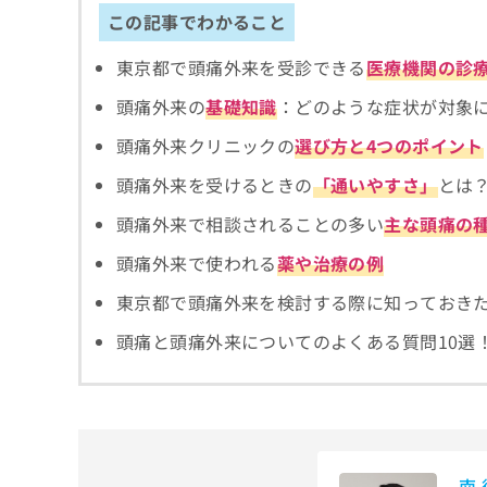
拡
資
きま
この記事でわかること
充
料
せん
の
ので
の
東京都で頭痛外来を受診できる
医療機関の診
ご了
お
ご
承く
申
請
頭痛外来の
基礎知識
：どのような症状が対象
ださ
し
求
い。
込
は
頭痛外来クリニックの
選び方と4つのポイント
み
こ
頭痛外来を受けるときの
「通いやすさ」
とは
は
ち
こ
ら
頭痛外来で相談されることの多い
主な頭痛の
ち
ら
頭痛外来で使われる
薬や治療の例
無
料
東京都で頭痛外来を検討する際に知っておき
掲
情
載
報
頭痛と頭痛外来についてのよくある質問10選
情
拡
報
充
の
の
修
お
正
申
は
し
南
こ
込