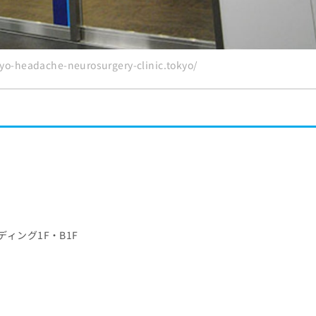
-headache-neurosurgery-clinic.tokyo/
ディング1F・B1F