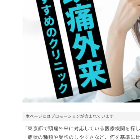
係
ク
者
リ
の
ニ
ッ
方
ク
は
ナ
こ
ビ
ち
に
関
ら
す
る
お
広
広
問
告
告
い
出
代
合
稿
わ
理
の
せ
店
お
は
の
本ページにはプロモーションが含まれています。
問
こ
い
方
ち
「東京都で頭痛外来に対応している医療機関を探
合
ら
は
わ
「症状の種類や受診のしやすさなど、何を基準に
こ