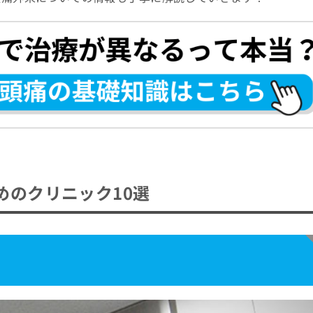
）
）
ニック（武蔵野市）
頭痛外来の診療を検討しよう！
べばいい？
めのクリニック10選
4つのポイント
？