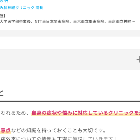
み脳神経クリニック 院長
歴】
大学医学部卒業後、NTT東日本関東病院、東京都立墨東病院、東京都立神経病
どで脳神経外科医として勤務。
後慶應義塾大学先端医科学研究所訪問研究員（日本学術振興会特別研究員）、
フォルニア大学サンフランシスコ校放射線科博士研究員などを経て、2025年2
京都府長岡京市でみなみ脳神経クリニックを開院。
やもの忘れの診療、脳卒中予防に力を入れ、地域医療に貢献している。
な資格】
博士・日本脳神経外科学会 専門医
ック10選
と
並区）
行われるため、
自身の症状や悩みに対応しているクリニックを
注意点
などの知識を持っておくことも大切です。
頭痛外来についての情報も丁寧に解説していきます！