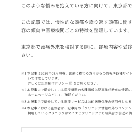
せ
こち
このような悩みを抱えている方に向けて、東京都
ち
らは
は
マイ
こ
ら
ナビ
ち
この記事では、慢性的な頭痛や繰り返す頭痛に関
クリ
ら
ニッ
容の傾向や医療機関ごとの特徴を整理しています
クナ
広
ビサ
広
資
イト
告
告
東京都で頭痛外来を検討する際に、診療内容や受
への
料
出
出
お問
の
稿
さい。
合せ
稿
ご
の
フォ
の
請
お
ーム
お
求
問
とな
本記事は2026年08月現在、医療に携わる方々からの情報や各種サ
問
りま
は
い
いて作成しています。
い
す。
こ
合
詳しくは
記事制作ポリシー
をご覧ください。
合
クリ
ち
わ
本記事内で紹介している医療機関の各種情報は記事作成時点の情報に
ニッ
わ
ら
せ
ホームページなどにてご確認ください。
クの
せ
は
予
本記事内で紹介している医療サービスは公的医療保険の適用外となる
は
約・
こ
本記事における監修者は、記事内の「クリニック情報以外のコンテン
こ
無
症状
ち
掲載しているクリニックはマイナビクリニックナビ編集部が前述の
ち
のご
料
ら
相談
ら
情
など
報
はで