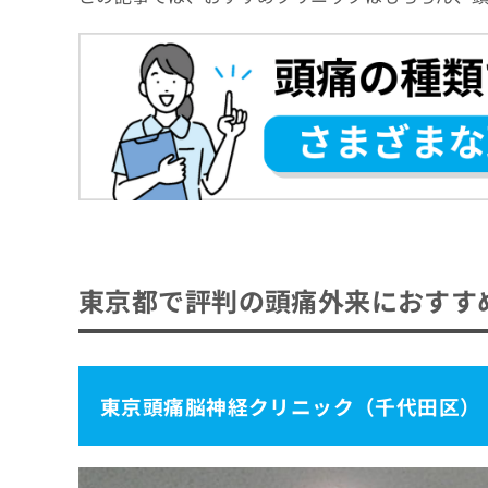
吉井クリニック（目黒区）
ながしま脳神経・頭痛クリニック（小平市
石川クリニック（西東京市）
みたか中村脳神経外科クリニック（三鷹市
らいおんハート武蔵野脳神経外科内科クリ
【頭痛外来をさらに解説】これを知ってから
頭痛外来の基礎知識
頭痛外来では何をするの？
頭痛外来を受けるクリニック、どうやって選
東京都で評判の頭痛外来におすす
頭痛外来を受診する目安
頭痛外来クリニックを選ぶ際にチェックする
おすすめのクリニック一覧はこちらから
頭痛外来を受けるときの「通いやすさ」とは
東京頭痛脳神経クリニック（千代田区）
受診先を絞り込むポイント
頭痛の種類とそれぞれの原因
比較しやすいチェックリスト
緊張型頭痛
頭痛外来で使われる薬や治療の例
片頭痛