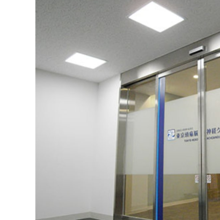
急性期治療薬（痛み止め）
頭痛と頭痛外来についてのよくある質問10
群発頭痛
予防薬
まとめ：東京都で評判の頭痛外来におすすめ