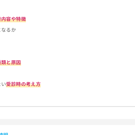
療内容や特徴
になるか
？
種類と原因
たい
受診時の考え方
！
 徳明