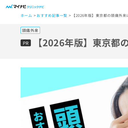
一
ホーム
おすすめ記事一覧
【2026年版】東京都の頭痛外来
般
ユ
頭痛外来
ー
ザ
【2026年版】東京都
PR
ー
の
方
は
こ
ち
ら
医
マ
療
イ
ナ
関
ビ