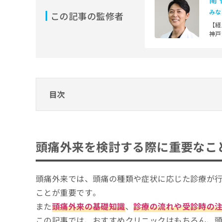
ち
み
みな
この記事の監修者
ら
は
【経
こ
神戸
ち
院な
そ
ら
その
の
カリ
他
月に
の
頭痛
お
【主
目次
問
医学
い
合
頭痛外来を検討する際に重要なこと
わ
せ
東京都で評判の頭痛外来におすすめのクリニ
頭痛外来を検討する際に重要なこ
は
東京頭痛脳神経クリニック（千代田区）
こ
ち
おぎくぼ脳神経とこころのクリニック（杉
ら
頭痛外来では、頭痛の種類や症状に応じた診療が
戸越脳神経外科クリニック（品川区）
ことが重要です。
成城脳神経クリニック（世田谷区）
また
頭痛外来の基礎知識
、
診療の流れや受診時の
蔵前かとう内科クリニック（台東区）
この記事では、おすすめクリニックはもちろん、