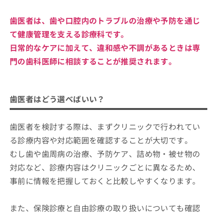
歯石・歯垢の除去
歯医者で使用する麻酔の種類と特徴
4．歯周病治療
口臭・着色の予防
歯医者は、歯や口腔内のトラブルの治療や予防を通じ
歯医者の定期健診にはいくべき？検査
5．親知らずの抜歯
歯周病・むし歯の予防
て健康管理を支える診療科です。
項目と頻度
6．矯正治療
日常的なケアに加えて、違和感や不調があるときは専
むし歯のチェック
7．レーザー治療
歯医者の初診時に知っておくこと3つ｜
門の歯科医師に相談することが推奨されます。
歯周ポケットの測定
初診料・所要時間・必要なもの
8．予防歯科
歯石・プラークの確認
9．入れ歯治療
初診料の相場
ホワイトニングとは？費用相場の目安
噛み合わせや歯並びの確認
歯医者はどう選べばいい？
10．審美歯科
所要時間
も解説
口腔粘膜の観察
必要なもの
ホワイトニングの効果の考え方
歯医者の受診を検討する3つの目安
歯医者を検討する際は、まずクリニックで行われてい
レントゲン撮影（必要に応じて）
オフィスホワイトニング
歯の痛みやしみる症状がある場合
る診療内容や対応範囲を確認することが大切です。
口臭や唾液の状態確認
歯医者での初めての定期検診の流れ
ホームホワイトニング
むし歯や歯周病の治療、予防ケア、詰め物・被せ物の
歯ぐきの腫れや出血がみられる場合
生活習慣のヒアリング
1．予約と来院
デュアルホワイトニング
歯医者に関するよくある質問10選！
対応など、診療内容はクリニックごとに異なるため、
口臭や口内の不快感が気になる場合
フッ素塗布やクリーニング
2．問診票の記入
ホワイトニングの費用相場
事前に情報を把握しておくと比較しやすくなります。
まとめ：東京都で評判の歯医者 おすすめ17選
3．口腔内の検査
施術前に確認したいポイント
4．クリーニングやケアの実施
効果を維持するための考え方
また、保険診療と自由診療の取り扱いについても確認
5．結果の説明と今後の案内