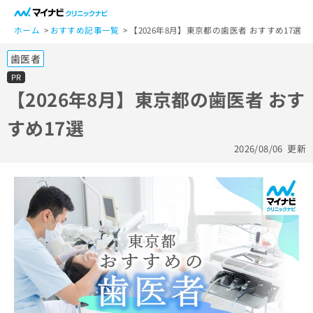
一
般
ホーム
おすすめ記事一覧
【2026年8月】東京都の歯医者 おすすめ17選
ユ
歯医者
ー
ザ
PR
ー
【2026年8月】東京都の歯医者 おす
の
すめ17選
方
は
2026/08/06
更新
こ
ち
ら
医
マ
療
イ
関
ナ
係
ビ
者
ク
の
リ
方
ニ