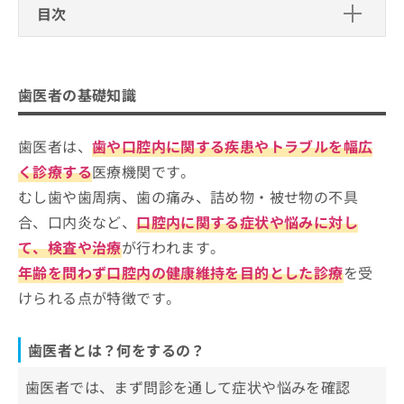
スピース型矯正治療やこどもからの矯
目次
お
正治療まで、広く専門ならではの矯正
問
治療に特化した診療を25年間行ってい
歯医者の基礎知識
い
ます。
合
歯医者とは？何をするの？
わ
歯医者はどう選べばいい？
【経歴】
歯医者の基礎知識
せ
歯医者を受診する目安
歯学博士、（公）日本矯正歯科学会認
は
定医・臨床指導医 （一社）日本舌側
歯医者を選ぶ際にチェックする4つのポイント
矯正歯科学会 認定医
こ
歯医者は、
歯や口腔内に関する疾患やトラブルを幅広
ち
東京都で評判の歯医者 おすすめ17選
く診療する
医療機関です。
ら
泉岳寺駅前歯科クリニック
むし歯や歯周病、歯の痛み、詰め物・被せ物の不具
Refino Dental Clinic
合、口内炎など、
口腔内に関する症状や悩みに対し
て、検査や治療
が行われます。
ノア歯科クリニック中目黒
年齢を問わず口腔内の健康維持を目的とした診療
を受
デンタルクリニックTEN 渋谷
けられる点が特徴です。
さとうデンタルクリニック 池袋東口駅前院
千賀デンタルクリニック 新宿駅東口医院
歯医者とは？何をするの？
ビーノ御徒町歯科クリニック
一番町小川歯科クリニック
歯医者では、まず問診を通して症状や悩みを確認