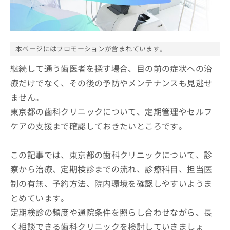
ッ
は
ク
こ
ナ
ち
ビ
ら
に
本ページにはプロモーションが含まれています。
関
広
す
継続して通う歯医者を探す場合、目の前の症状への治
広
告
る
告
療だけでなく、その後の予防やメンテナンスも見逃せ
代
お
出
ません。
理
問
稿
店
い
の
東京都の歯科クリニックについて、定期管理やセルフ
合
の
お
ケアの支援まで確認しておきたいところです。
わ
方
問
せ
い
は
は
合
こ
この記事では、東京都の歯科クリニックについて、診
こ
わ
ち
察から治療、定期検診までの流れ、診療科目、担当医
ち
せ
ら
ら
は
制の有無、予約方法、院内環境を確認しやすいようま
こ
とめています。
こち
ち
広
らは
定期検診の頻度や通院条件を照らし合わせながら、長
広
ら
告
マイ
告
出
く相談できる歯科クリニックを検討していきましょ
ナビ