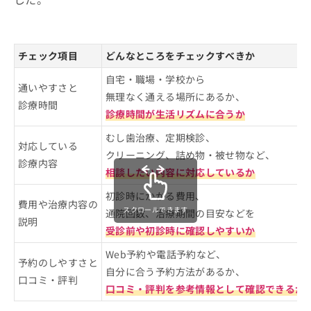
チェック項目
どんなところをチェックすべきか
自宅・職場・学校から
通いやすさと
無理なく通える場所にあるか、
診療時間
診療時間が生活リズムに合うか
むし歯治療、定期検診、
対応している
クリーニング、詰め物・被せ物など、
診療内容
相談したい内容に対応しているか
初診時にかかる費用、
費用や治療内容の
スクロールできます
通院回数、治療期間の目安などを
説明
受診前や初診時に確認しやすいか
Web予約や電話予約など、
予約のしやすさと
自分に合う予約方法があるか、
口コミ・評判
口コミ・評判を参考情報として確認できるか