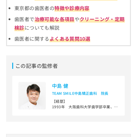
ご了
ら
み
承く
東京都の歯医者の
特徴や診療内容
は
ださ
こ
無
い。
歯医者で
治療可能な各項目
や
クリーニング・定期
ち
料
検診
についても解説
ら
情
報
歯医者に関する
よくある質問10選
拡
掲
充
載
の
情
お
報
この記事の監修者
申
の
し
修
込
正
み
は
中島 健
は
こ
TEAM SMILE中島矯正歯科 院長
こ
ち
【経歴】
ち
ら
1993年 大阪歯科大学歯学部卒業、同
ら
大学附属病院歯科矯正学講座博士専攻
そ
課程入局
の
1999年 現在のTEAM SMILE中島矯正
歯科開設
他
大人の見えない、舌側矯正治療やマウ
の