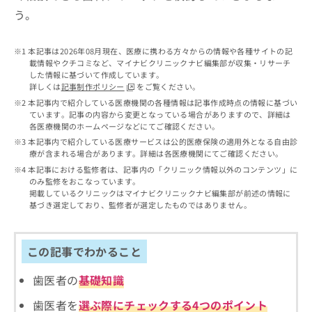
出
稿
クリ
資
う。
稿
ニッ
の
料
クナ
の
お
の
ビサ
お
問
ご
本記事は2026年08月現在、医療に携わる方々からの情報や各種サイトの記
イト
問
い
請
載情報やクチコミなど、マイナビクリニックナビ編集部が収集・リサーチ
への
い
合
した情報に基づいて作成しています。
お問
求
合
詳しくは
記事制作ポリシー
をご覧ください。
合せ
わ
は
フォ
わ
本記事内で紹介している医療機関の各種情報は記事作成時点の情報に基づい
せ
こ
ーム
ています。記事の内容から変更となっている場合がありますので、詳細は
せ
は
ち
とな
各医療機関のホームページなどにてご確認ください。
は
こ
ら
りま
本記事内で紹介している医療サービスは公的医療保険の適用外となる自由診
こ
ち
す。
療が含まれる場合があります。詳細は各医療機関にてご確認ください。
ち
ら
クリ
無
本記事における監修者は、記事内の「クリニック情報以外のコンテンツ」に
ら
ニッ
料
のみ監修をおこなっています。
クの
資
情
掲載しているクリニックはマイナビクリニックナビ編集部が前述の情報に
予
料
基づき選定しており、監修者が選定したものではありません。
報
約・
の
症状
拡
のご
ご
充
相談
請
の
この記事でわかること
など
求
お
はで
は
申
歯医者の
基礎知識
きま
こ
せん
し
ので
ち
歯医者を
選ぶ際にチェックする4つのポイント
込