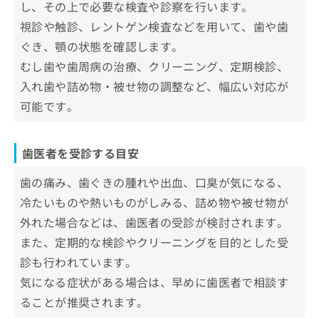
王子歯科&矯正歯科
し、その上で必要な検査や診察を行います。
視診や触診、レントゲン検査などを用いて、歯や歯
上野歯科医院
ぐき、顎の状態を確認します。
葛西駅前あなたの歯医者さん
むし歯や歯周病の治療、クリーニング、定期検診、
百瀬歯科医院
入れ歯や詰め物・被せ物の調整など、幅広い対応が
マナミ歯科クリニック
可能です。
フィックスデンタルクリニック
加賀歯科医院
歯医者を受診する目安
松山歯科医院
伴場歯科医院
歯の痛み、歯ぐきの腫れや出血、口臭が気になる、
冷たいものや熱いものがしみる、詰め物や被せ物が
【歯医者をさらに解説】これを知ってから歯医
者への通院を検討しよう！
外れた場合などは、歯医者の受診が検討されます。
また、定期的な検診やクリーニングを目的とした受
歯医者で治療可能な各項目について
診も行われています。
1．むし歯治療
歯医者でのクリーニングとは？メリッ
気になる症状がある場合は、早めに歯医者で相談す
2．インプラント
ト3つ
ることが推奨されます。
3．ホワイトニング