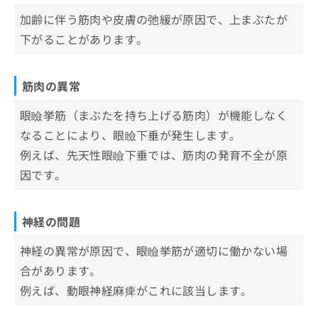
まとめ：東京都の眼瞼下垂治療におすすめのク
お
加齢に伴う筋肉や皮膚の弛緩が原因で、上まぶたが
問
リニック10選
下がることがあります。
い
合
わ
せ
筋肉の異常
は
こ
眼瞼挙筋（まぶたを持ち上げる筋肉）が機能しなく
ち
なることにより、眼瞼下垂が発生します。
ら
例えば、先天性眼瞼下垂では、筋肉の発育不全が原
因です。
神経の問題
神経の異常が原因で、眼瞼挙筋が適切に働かない場
合があります。
例えば、動眼神経麻痺がこれに該当します。