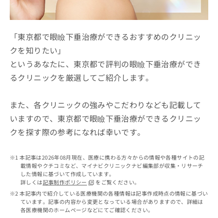
ッ
は
ク
こ
ナ
ち
ビ
「東京都で眼瞼下垂治療ができるおすすめのクリニッ
ら
に
クを知りたい」
関
広
というあなたに、東京都で評判の眼瞼下垂治療ができ
す
広
告
る
告
るクリニックを厳選してご紹介します。
代
お
出
理
問
稿
店
い
また、各クリニックの強みやこだわりなども記載して
の
合
の
お
いますので、東京都で眼瞼下垂治療ができるクリニッ
わ
方
問
クを探す際の参考になれば幸いです。
せ
い
は
は
合
こ
こ
わ
ち
本記事は2026年08月現在、医療に携わる方々からの情報や各種サイトの記
ち
せ
ら
載情報やクチコミなど、マイナビクリニックナビ編集部が収集・リサーチ
ら
は
した情報に基づいて作成しています。
こ
詳しくは
記事制作ポリシー
をご覧ください。
こち
ち
広
本記事内で紹介している医療機関の各種情報は記事作成時点の情報に基づい
らは
広
ら
ています。記事の内容から変更となっている場合がありますので、詳細は
告
マイ
各医療機関のホームページなどにてご確認ください。
告
出
ナビ