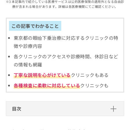
出
本記事内で紹介している医療サービスは公的医療保険の適用外となる自由診
稿
クリ
資
療が含まれる場合があります。詳細は各医療機関にてご確認ください。
稿
ニッ
の
料
クナ
の
お
の
ビサ
お
問
ご
イト
問
この記事でわかること
い
請
への
い
合
お問
求
合
合せ
東京都の眼瞼下垂治療に対応するクリニックの特
わ
は
フォ
わ
せ
こ
徴や診療内容
ーム
せ
は
ち
とな
は
こ
ら
各クリニックのアクセスや診療時間、休診日など
りま
こ
ち
す。
の情報も網羅
ち
ら
クリ
無
ら
ニッ
丁寧な説明を心がけている
クリニックもある
料
クの
資
情
予
各種検査に柔軟に対応している
クリニックも
料
報
約・
の
症状
拡
のご
ご
充
相談
請
の
など
目次
求
お
はで
は
申
きま
眼瞼下垂とは？詳しい原因と施術内容
こ
せん
し
ので
ち
込