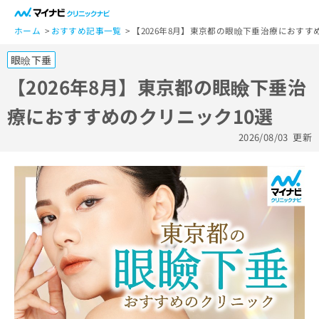
一
般
ホーム
おすすめ記事一覧
【2026年8月】東京都の眼瞼下垂治療におすす
ユ
眼瞼下垂
ー
ザ
【2026年8月】東京都の眼瞼下垂治
ー
療におすすめのクリニック10選
の
方
2026/08/03
更新
は
こ
ち
ら
医
マ
療
イ
関
ナ
係
ビ
者
ク
の
リ
方
ニ