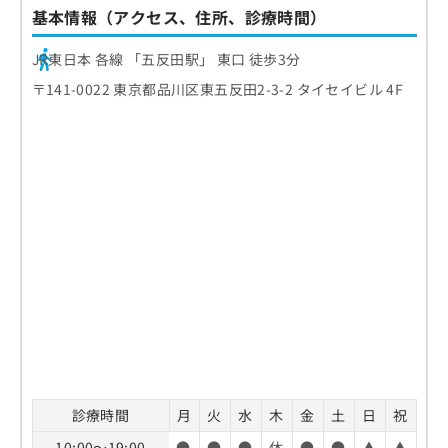
基本情報（アクセス、住所、診療時間）
JR東日本 各線 「五反田駅」 東口 徒歩3分
〒141-0022 東京都品川区東五反田2-3-2 タイセイビル 4F
診療時間
月
火
水
木
金
土
日
祝
10:00～19:00
●
●
●
休
●
●
▲
▲