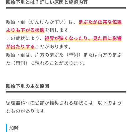
ご了
眼瞼下垂とは？詳しい原因と施術内容
眼瞼下垂の主な原因
ら
み
承く
は
ださ
加齢
眼瞼下垂の症状
こ
無
い。
ち
筋肉の異常
眼瞼下垂（がんけんかすい）は、
まぶたが正常な位置
料
まぶたの下垂
ら
東京都の眼瞼下垂治療におすすめのク
情
よりも下がる状態
を指します。
神経の問題
視界の制限
報
リニック10選
この症状により、
視界が狭くなったり、見た目に影響
外傷や手術後の合併症
拡
掲
疲労感や頭痛
オキュロフェイシャルクリニック東京
充
が出たりする
ことがあります。
載
神経筋疾患
の
情
アイシークリニック 新宿院
眼瞼下垂は、片方のまぶた（単側）または両方のまぶ
お
報
東京ミッドタウン皮膚科形成外科ノアージュ
た（両側）に現れることがあります。
申
の
し
修
みやび形成外科
込
正
オザキクリニック 目黒祐天寺院
み
は
眼瞼下垂の主な原因
は
こ
宮益坂クリニック
こ
ち
ヴィーナスビューティークリニック 銀座院
ち
ら
循環器科への受診が推奨される症状には、以下のよう
ら
四谷見附クリニック
なものがあります。
そ
よしき銀座クリニック
の
東京皮膚科・形成外科 日本橋院
他
加齢
の