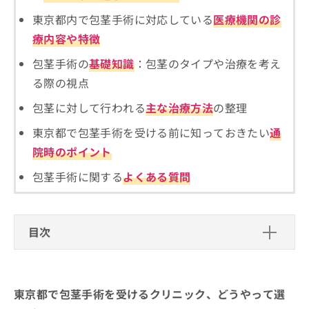
ご了
ら
み
承く
東京都内で包茎手術に対応している
医療機関の診
は
ださ
こ
無
い。
療内容や特徴
ち
料
ら
包茎手術の
基礎知識
：包茎のタイプや治療を考え
情
報
る際の視点
拡
掲
充
包茎に対して行われる
主な治療方法
の整理
載
の
情
東京都で包茎手術を受ける前に知っておきたい
通
お
報
申
の
院時のポイント
し
修
込
包茎手術に関する
よくある質問
正
み
は
は
こ
こ
ち
ち
目次
ら
ら
東京都で包茎手術を受けるクリニック、どうや
そ
って選べばいい？
の
他
東京都で包茎手術を受けるクリニック、どうやって選
東京都で包茎手術を受ける際にチェッ
の