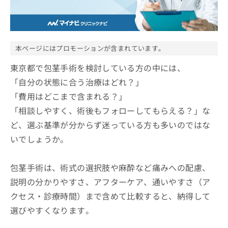
ッ
は
ク
こ
ナ
ち
ビ
ら
に
本ページにはプロモーションが含まれています。
関
広
す
東京都で包茎手術を検討している方の中には、
広
告
る
告
「自分の状態に合う治療はどれ？」
代
お
出
「費用はどこまで含まれる？」
理
問
稿
店
い
の
「相談しやすく、術後もフォローしてもらえる？」な
合
の
お
ど、選ぶ基準が分からず迷っている方も多いのではな
わ
方
問
せ
いでしょうか。
い
は
は
合
こ
こ
わ
ち
包茎手術は、術式の選択肢や麻酔など痛みへの配慮、
ち
せ
ら
ら
は
説明の分かりやすさ、アフターケア、通いやすさ（ア
こ
クセス・診療時間）まで含めて比較すると、納得して
こち
ち
広
らは
選びやすくなります。
広
ら
告
マイ
告
出
ナビ