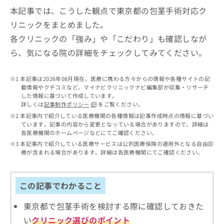
出
稿
クリ
資
本記事では、こうした観点で東京都の包茎手術対応ク
稿
ニッ
の
料
クナ
の
リニックをまとめました。
お
の
ビサ
お
問
ご
各クリニックの「強み」や「こだわり」も確認しなが
イト
問
い
請
への
ら、気になる院の詳細をチェックしてみてください。
い
合
お問
求
合
合せ
わ
は
フォ
わ
せ
こ
本記事は2026年08月現在、医療に携わる方々からの情報や各種サイトの記
ーム
せ
は
ち
載情報やクチコミなど、マイナビクリニックナビ編集部が収集・リサーチ
とな
は
こ
ら
した情報に基づいて作成しています。
りま
こ
ち
詳しくは
記事制作ポリシー
をご覧ください。
す。
ち
ら
クリ
本記事内で紹介している医療機関の各種情報は記事作成時点の情報に基づい
無
ら
ニッ
ています。記事の内容から変更となっている場合がありますので、詳細は
料
クの
各医療機関のホームページなどにてご確認ください。
資
情
予
本記事内で紹介している医療サービスは公的医療保険の適用外となる自由診
料
報
約・
療が含まれる場合があります。詳細は各医療機関にてご確認ください。
の
症状
拡
のご
ご
充
相談
請
の
など
この記事でわかること
求
お
はで
は
申
きま
東京都で包茎手術を検討する際に確認しておきた
こ
せん
し
ので
ち
込
い
クリニック選びのポイント