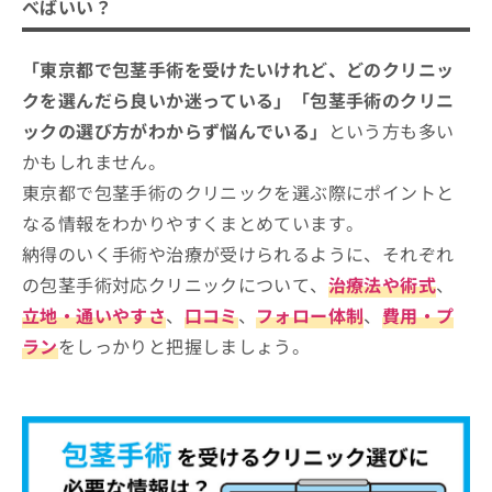
べばいい？
お
クする4つのポイント
問
そもそも包茎手術ってどんなもの？
い
東京都で評判の包茎手術おすすめクリ
「東京都で包茎手術を受けたいけれど、どのクリニッ
合
ニック14選
クを選んだら良いか迷っている」「包茎手術のクリニ
わ
せ
MSクリニック 新宿
ックの選び方がわからず悩んでいる」
という方も多い
は
かもしれません。
東京新宿メイルクリニック（新宿区）
こ
東京都で包茎手術のクリニックを選ぶ際にポイントと
ち
日暮里泌尿器科内科（荒川区）
ら
なる情報をわかりやすくまとめています。
東京八重洲クリニック（中央区）
納得のいく手術や治療が受けられるように、それぞれ
青山セレスクリニック 東京青山院（港区）
の包茎手術対応クリニックについて、
治療法や術式
、
ふどうまえ泌尿器科・皮フ科（品川区）
立地・通いやすさ
、
口コミ
、
フォロー体制
、
費用・プ
銀座アテナクリニック（中央区）
ラン
をしっかりと把握しましょう。
みやび形成外科（品川区）
池袋GOHクリニック（豊島区）
11.プロクリニック（中央区）
12.東京美専クリニック（渋谷区）
13.新橋歯科医科診療所 プラザ美容外科（港区）