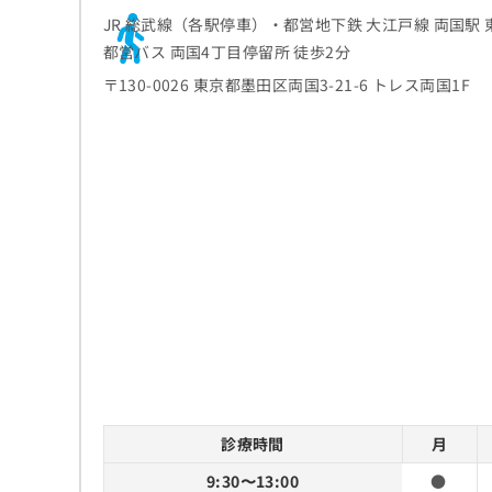
ち
み
JR 総武線（各駅停車）・都営地下鉄 大江戸線 両国駅 
ら
は
都営バス 両国4丁目停留所 徒歩2分
こ
〒130-0026 東京都墨田区両国3-21-6 トレス両国1F
ち
そ
ら
の
他
の
お
問
い
合
わ
せ
は
こ
ち
ら
診療時間
月
9:30〜13:00
●