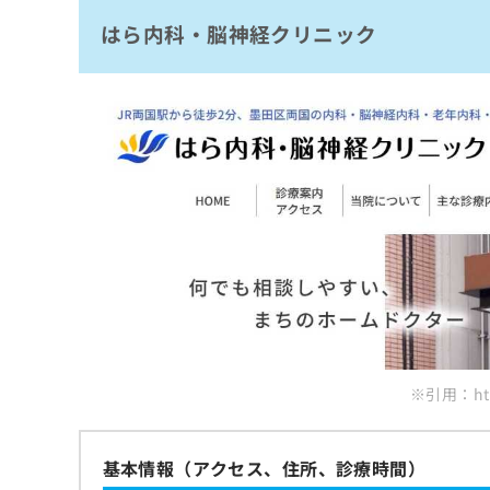
拡
資
きま
はら内科・脳神経クリニック
坂上医院
充
料
せん
の
ので
の
押上脳神経クリニック
ご了
お
ご
承く
ひとみクリニック
申
請
ださ
し
求
くどうちあき脳神経外科クリニック
い。
込
は
メモリークリニックお茶の水
み
こ
は
ち
西すがも滝野川内科・内視鏡クリニック
こ
ら
ち
まとめ：東京都で評判のもの忘れ外来におす
ら
無
料
掲
情
載
報
情
拡
報
充
※引用：http
の
の
修
お
正
申
は
基本情報（アクセス、住所、診療時間）
し
こ
込