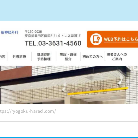
すめのクリニック10選
s://ryogoku-haracl.com/