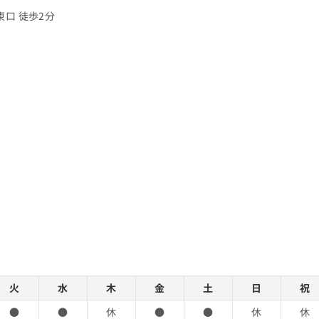
東口 徒歩2分
火
水
木
金
土
日
祝
●
●
休
●
●
休
休