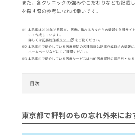
せ
こち
また、各クリニックの強みやこだわりなども記載
ち
らは
は
を探す際の参考になれば幸いです。
マイ
こ
ら
ナビ
ち
クリ
ら
ニッ
本記事は2026年08月現在、医療に携わる方々からの情報や各種サ
クナ
いて作成しています。
広
ビサ
詳しくは
記事制作ポリシー
をご覧ください。
広
資
イト
告
告
本記事内で紹介している医療機関の各種情報は記事作成時点の情報に
への
料
出
ホームページなどにてご確認ください。
出
お問
の
稿
合せ
稿
本記事内で紹介している医療サービスは公的医療保険の適用外となる
ご
の
フォ
の
請
お
ーム
お
求
問
とな
問
りま
は
い
目次
い
す。
こ
合
合
クリ
ち
わ
ニッ
わ
ら
東京都で評判のもの忘れ外来におすすめのク
せ
クの
せ
は
予
は
はら内科・脳神経クリニック
約・
こ
東京都で評判のもの忘れ外来にお
こ
無
症状
ち
クリニック田島
ち
のご
料
ら
相談
ら
葛西ホームクリニック
情
など
報
すみだブレインハートクリニック
はで