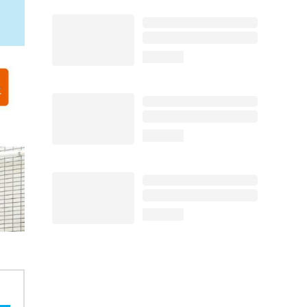
loading...
loading...
loading...