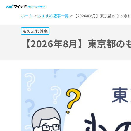
一
ホーム
おすすめ記事一覧
【2026年8月】東京都のもの忘
般
ユ
もの忘れ外来
ー
ザ
【2026年8月】東京都
ー
の
方
は
こ
ち
ら
医
マ
療
イ
ナ
関
ビ