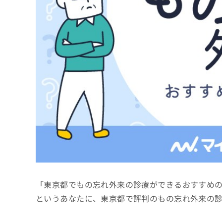
係
ク
者
リ
の
ニ
ッ
方
ク
は
ナ
こ
ビ
ち
に
関
ら
す
る
お
広
広
問
告
告
い
出
代
合
稿
わ
理
の
せ
店
お
は
「東京都でもの忘れ外来の診療ができるおすすめ
の
問
こ
い
方
ち
というあなたに、東京都で評判のもの忘れ外来の
合
ら
は
わ
こ