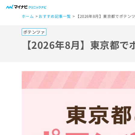
一
ホーム
おすすめ記事一覧
【2026年8月】東京都でポテン
般
ユ
ポテンツァ
ー
ザ
【2026年8月】東京都
ー
の
方
は
こ
ち
ら
医
マ
療
イ
ナ
関
ビ