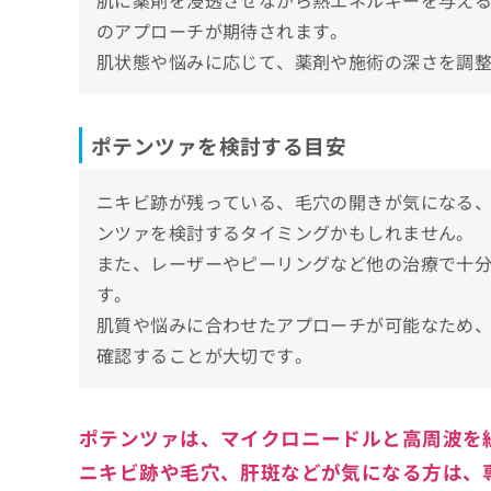
肌に薬剤を浸透させながら熱エネルギーを与え
イークリニック麻布
のアプローチが期待されます。
中野駅前クリニック
肌状態や悩みに応じて、薬剤や施術の深さを調
NEXUS CLINIC
ルラ美容クリニック 渋谷本院
ポテンツァを検討する目安
お茶の水美容形成クリニック お茶の水院
東京銀座スキンケアクリニック
ニキビ跡が残っている、毛穴の開きが気になる
錦糸町皮膚科内科クリニック
ンツァを検討するタイミングかもしれません。
東京イセアクリニック 新宿院
また、レーザーやピーリングなど他の治療で十
す。
【ポテンツァの基礎知識】これを知ってから
肌質や悩みに合わせたアプローチが可能なため
ポテンツァでよく使われるチップや薬剤一覧
確認することが大切です。
ポテンツァと類似の治療の違い
ポテンツァと他の美容施術の違いとは？
ポテンツァは、マイクロニードルと高周波を
ポテンツァに関するよくある質問10選！
施術選びで迷ったときのポイント
ニキビ跡や毛穴、肝斑などが気になる方は、
まとめ：東京都で評判のポテンツァのおすす