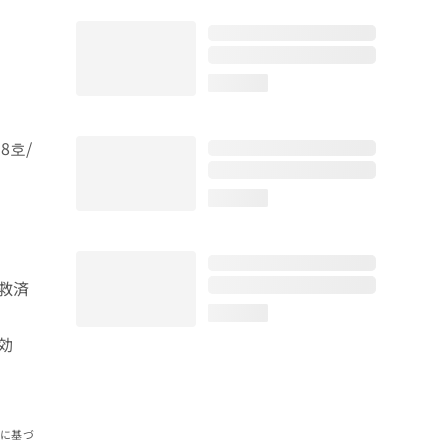
loading...
78호/
loading...
救済
loading...
効
報に基づ