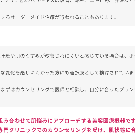
ることで、肌のハリやキメの改善、赤み、ニキビ跡、肝斑など
整するオーダーメイド治療が行われることもあります。
、肝斑や肌のくすみが改善されにくいと感じている場合は、ポ
分な変化を感じにくかった方にも選択肢として検討されていま
ポテンツァの施術を検討しよう！
、まずはカウンセリングで医師と相談し、自分に合ったプラン
組み合わせて肌悩みにアプローチする美容医療機器で
専門クリニックでのカウンセリングを受け、肌状態に
めクリニック15選