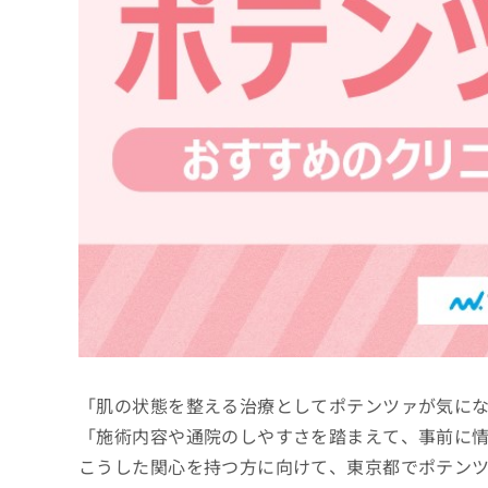
係
ク
者
リ
の
ニ
ッ
方
ク
は
ナ
こ
ビ
ち
に
関
ら
す
る
お
広
広
問
告
告
い
出
代
合
稿
わ
理
の
せ
店
お
は
「肌の状態を整える治療としてポテンツァが気に
の
問
こ
い
方
ち
「施術内容や通院のしやすさを踏まえて、事前に
合
ら
は
こうした関心を持つ方に向けて、東京都でポテン
わ
こ