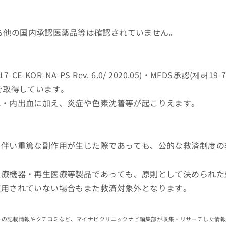
有する他の国内承認医薬品等は確認されていません。
17-CE-KOR-NA-PS Rev. 6.0/ 2020.05)・MFDS承認(제허19-
0.06)を取得しています。
れ・内出血に加え、炎症や色素沈着等が起こりえます。
に伴い重篤な副作用が生じた際であっても、公的な救済制度の
医療機器・再生医療等製品であっても、原則として決められた
使用されていない場合もまた救済対象外となります。
イトの記載情報やクチコミなど、マイナビクリニックナビ編集部が収集・リサーチした情