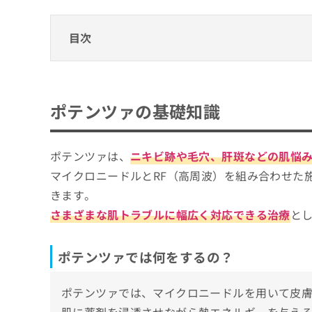
目次
ポテンツァの基礎知識
ポテンツァでは何をするの？
ポテンツァを受けるクリニック、どうやって
ポテンツァの基礎知識
ポテンツァを検討する目安
ポテンツァを受けるクリニックを選ぶ際にチ
そもそもポテンツァってどんな治療？わか
ポテンツァは、
ニキビ跡や毛穴、肝斑などの肌悩
東京都で評判のポテンツァのおすすめクリニ
マイクロニードルとRF（高周波）を組み合わせた
池袋駅前のだ皮膚科
きます。
あきこクリニック
さまざまな肌トラブルに幅広く対応できる治療
と
ソレイユクリニック江戸川橋
日本橋いろどり皮ふ科クリニック
ポテンツァでは何をするの？
今泉スキンクリニック
セオリークリニック
ポテンツァでは、マイクロニードルを用いて皮膚
LIANクリニック