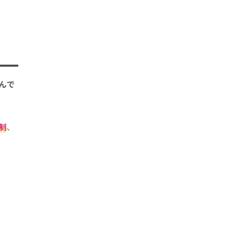
んで
制
、