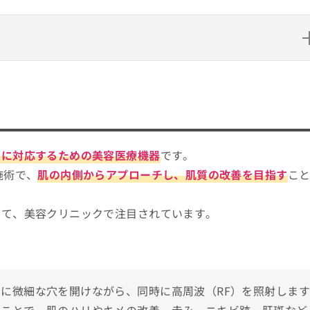
選べばいい？
ェックする4つのポイント
りやすい比較表もあり！
みに対応するための美容医療機器
です。
ック15選
施術で、
肌の内側からアプローチし、肌質の改善を目指す
こ
して、美容クリニックで注目されています。
に微細な穴を開けながら、同時に高周波（RF）を照射しま