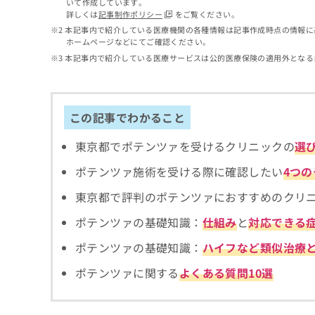
いて作成しています。
ち
み
詳しくは
記事制作ポリシー
をご覧ください。
ら
は
本記事内で紹介している医療機関の各種情報は記事作成時点の情報に
こ
ホームページなどにてご確認ください。
ち
本記事内で紹介している医療サービスは公的医療保険の適用外となる
そ
ら
の
他
の
この記事でわかること
お
問
東京都でポテンツァを受けるクリニックの
選
い
合
ポテンツァ施術を受ける際に確認したい
4つ
わ
せ
東京都で評判のポテンツァにおすすめのクリ
は
こ
ポテンツァの基礎知識：
仕組み
と
対応できる
ち
ポテンツァの基礎知識：
ハイフなど類似治療
ら
ポテンツァに関する
よくある質問10選