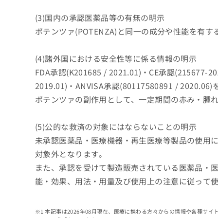
拡
資
きま
充
料
せん
(3)国内の承認医薬品等の有無の明示
の
ので
の
ポテンツァ(POTENZA)と同一の成分や性能を
ご了
お
ご
承く
申
請
ださ
し
求
(4)諸外国における安全性等に係る情報の明示
い。
込
は
FDA承認(K201685 / 2021.01)・CE承認(215677-20
み
こ
は
ち
2019.01)・ANVISA承認(80117580891 / 202
こ
ら
ポテンツァの副作用として、一定期間の赤み・腫
ち
ら
無
(5)公的な救済の対象にはならないことの明示
料
掲
未承認医薬品・医療機器・再生医療等製品の使用
情
載
報
対象外となります。
情
拡
また、承認を受けて製造販売されている医薬品・
報
充
の
の
能・効果、用法・用量及び使用上の注意に従って
修
お
正
申
は
し
本記事は2026年08月現在、医療に携わる方々からの情報や各種サ
こ
込