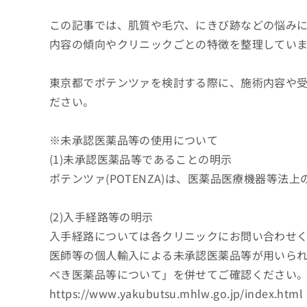
せ
こち
ち
らは
は
この記事では、肌質や毛穴、にきび跡などの悩み
マイ
こ
ら
ナビ
内容の傾向やクリニックごとの特徴を整理してい
ち
クリ
ら
ニッ
クナ
東京都でポテンツァを検討する際に、施術内容や
広
ビサ
広
資
イト
告
ださい。
告
への
料
出
出
お問
の
稿
合せ
稿
ご
※未承認医薬品等の使用について
の
フォ
の
請
お
ーム
(1)未承認医薬品等であることの明示
お
求
問
とな
問
ポテンツァ(POTENZA)は、医薬品医療機器等法
りま
は
い
い
す。
こ
合
合
クリ
ち
わ
ニッ
(2)入手経路等の明示
わ
ら
せ
クの
せ
入手経路については各クリニックにお問い合わせ
は
予
は
約・
こ
医師等の個人輸入による未承認医薬品等が用いら
こ
無
症状
ち
ち
のご
料
べき医薬品等について」を併せてご確認ください
ら
相談
ら
情
https://www.yakubutsu.mhlw.go.jp/index.html
など
報
はで