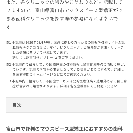
また、各クリニックの強みやこだわりなども記載して
出
稿
クリ
資
稿
ニッ
の
料
いますので、富山県富山市でマウスピース型矯正がで
クナ
の
お
の
ビサ
きる歯科クリニックを探す際の参考になれば幸いで
お
問
ご
イト
問
す。
い
請
への
い
合
お問
求
合
合せ
わ
は
本記事は2026年08月現在、医療に携わる方々からの情報や各種サイトの記
フォ
わ
せ
こ
載情報やクチコミなど、マイナビクリニックナビ編集部が収集・リサーチ
ーム
せ
は
ち
した情報に基づいて作成しています。
とな
は
こ
ら
詳しくは
記事制作ポリシー
をご覧ください。
りま
こ
ち
す。
本記事内で紹介している医療機関の各種情報は記事作成時点の情報に基づい
ち
ら
クリ
ています。記事の内容から変更となっている場合がありますので、詳細は
無
ら
ニッ
各医療機関のホームページなどにてご確認ください。
料
クの
本記事内で紹介している医療サービスは公的医療保険の適用外となる自由診
資
情
予
療が含まれる場合があります。詳細は各医療機関にてご確認ください。
料
報
約・
の
症状
拡
のご
ご
充
相談
目次
請
の
など
求
お
はで
富山市で評判のマウスピース型矯正に
は
申
きま
こ
おすすめの歯科クリニック10選
せん
し
富山市で評判のマウスピース型矯正におすすめの歯科
ので
ち
込