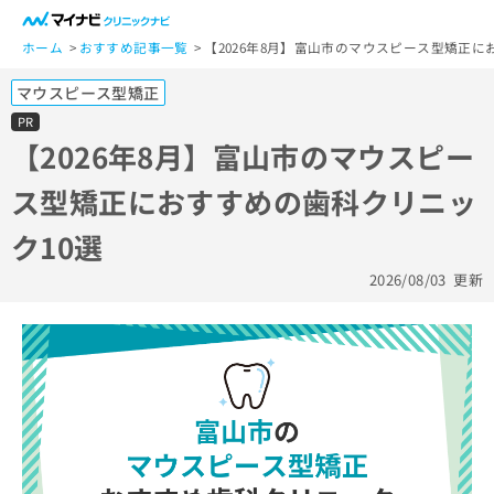
一
般
ホーム
おすすめ記事一覧
【2026年8月】富山市のマウスピース型矯正に
ユ
マウスピース型矯正
ー
ザ
PR
ー
【2026年8月】富山市のマウスピー
の
ス型矯正におすすめの歯科クリニッ
方
は
ク10選
こ
ち
2026/08/03
更新
ら
医
マ
療
イ
関
ナ
係
ビ
者
ク
の
リ
方
ニ