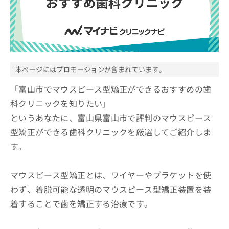
ッ
は
ク
こ
ナ
ち
ビ
ら
に
関
広
す
広
本ページにはプロモーションが含まれています。
告
る
告
代
お
「富山市でマウスピース型矯正ができるおすすめの歯
出
理
問
稿
科クリニックを知りたい」
店
い
の
というあなたに、富山県富山市で評判のマウスピース
合
の
お
わ
方
問
型矯正ができる歯科クリニックを厳選してご紹介しま
せ
い
は
す。
は
合
こ
こ
わ
ち
ち
せ
マウスピース型矯正とは、ワイヤーやブラケットを使
ら
ら
は
わず、着脱可能な透明のマウスピース型矯正装置を装
こ
こち
ち
着することで歯を矯正する治療です。
広
らは
広
ら
告
マイ
告
出
ナビ