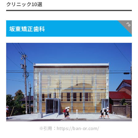
坂東矯正歯科
ご了
ら
み
クリニック10選
承く
は
とやま総合歯科・矯正歯科クリニック
ださ
こ
無
い。
やまもと歯科・矯正歯科医院
ち
料
坂東矯正歯科
ら
富山石金歯科
情
報
島歯科・矯正歯科
拡
掲
歯科矯正 ちどり歯科医院
充
載
の
情
しのぶ歯科医院
お
報
歯科アールクリニック
申
の
し
修
こども矯正歯科ファボーレ前クリニック
込
正
みずの歯科クリニック
み
は
は
こ
まとめ：富山市で評判のマウスピース型矯正に
こ
ち
ち
おすすめの歯科クリニック10選
ら
ら
そ
の
※引用：https://ban-or.com/
他
の