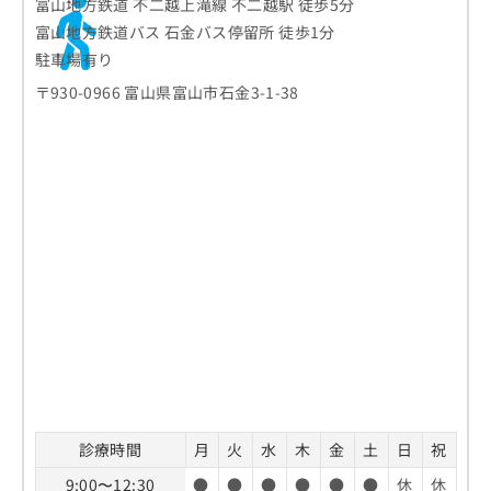
富山地方鉄道 不二越上滝線 不二越駅 徒歩5分
富山地方鉄道バス 石金バス停留所 徒歩1分
駐車場有り
〒930-0966 富山県富山市石金3-1-38
診療時間
月
火
水
木
金
土
日
祝
9:00〜12:30
●
●
●
●
●
●
休
休