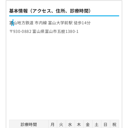
お
問
基本情報（アクセス、住所、診療時間）
い
合
富山地方鉄道 市内線 富山大学前駅 徒歩14分
わ
〒930-0882 富山県富山市五艘1380-1
せ
は
こ
ち
ら
診療時間
月
火
水
木
金
土
日
祝