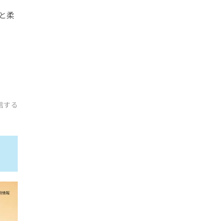
と柔
信する