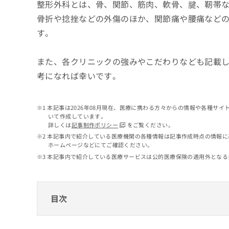
せ
こち
整形外科とは、骨、関節、筋肉、軟骨、腱、靭帯
ち
らは
は
骨折や捻挫などの外傷のほか、関節痛や腰痛など
マイ
こ
ら
ナビ
す。
ち
クリ
ら
ニッ
クナ
また、各クリニックの強みやこだわりなども記載
広
ビサ
広
資
イト
告
考になれば幸いです。
告
への
料
出
出
お問
の
稿
合せ
稿
ご
の
フォ
本記事は2026年08月現在、医療に携わる方々からの情報や各種サ
の
請
お
ーム
いて作成しています。
お
求
問
とな
詳しくは
記事制作ポリシー
をご覧ください。
問
りま
は
い
本記事内で紹介している医療機関の各種情報は記事作成時点の情報に
い
す。
こ
合
ホームページなどにてご確認ください。
合
クリ
ち
わ
本記事内で紹介している医療サービスは公的医療保険の適用外となる
ニッ
わ
ら
せ
クの
せ
は
予
は
約・
こ
こ
無
症状
ち
目次
ち
のご
料
ら
相談
ら
情
など
浦安市で評判の整形外科クリニックおすすめ
報
はで