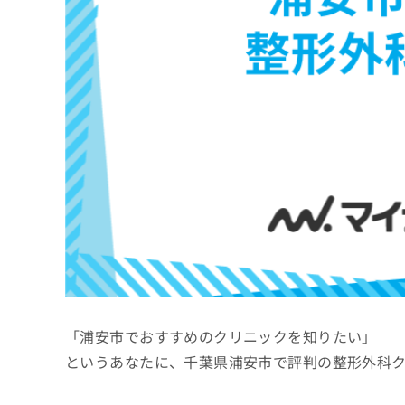
係
ク
者
リ
の
ニ
ッ
方
ク
は
ナ
こ
ビ
ち
に
関
ら
す
る
お
広
広
問
告
告
い
出
代
合
稿
わ
理
の
せ
店
お
は
「浦安市でおすすめのクリニックを知りたい」
の
問
こ
い
方
ち
というあなたに、千葉県浦安市で評判の整形外科
合
ら
は
わ
こ