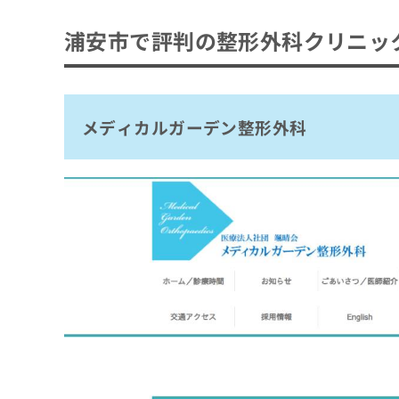
拡
資
きま
メディカルガーデン整形外科
充
料
せん
浦安市で評判の整形外科クリニッ
の
入船整形外科リハビリテーションクリニッ
ので
の
ご了
お
ご
浦安サンクリニック
承く
申
請
ださ
し
新浦安整形外科
求
い。
込
は
メディカルガーデン整形外科
鈴木医院
み
こ
は
ち
まとめ：浦安市で評判の整形外科クリニック
こ
ら
ち
ら
無
料
掲
情
載
報
情
拡
報
充
の
の
修
お
正
申
は
し
こ
込