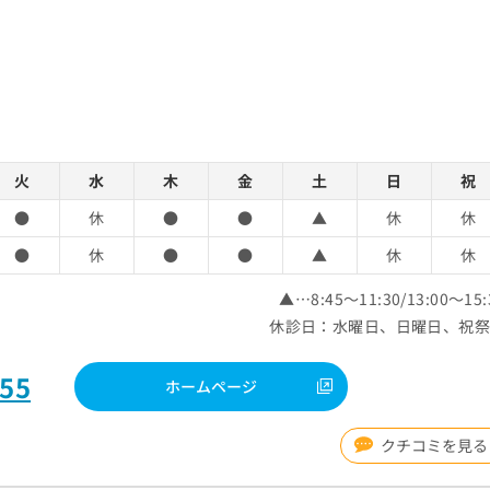
火
水
木
金
土
日
祝
●
休
●
●
▲
休
休
●
休
●
●
▲
休
休
▲…8:45～11:30/13:00～15:
休診日：水曜日、日曜日、祝
755
ホームページ
クチコミを見る