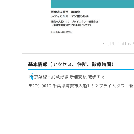
ち
み
ら
は
こ
ち
そ
ら
の
他
※引用：https://
の
お
問
基本情報（アクセス、住所、診療時間）
い
合
わ
JR 京葉線・武蔵野線 新浦安駅 徒歩すぐ
せ
〒279-0012 千葉県浦安市入船1-5-2 プライムタワー新
は
こ
ち
ら