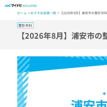
一
ホーム
おすすめ記事一覧
【2026年8月】浦安市の整形外
般
ユ
整形外科
ー
ザ
【2026年8月】浦安市
ー
の
方
は
こ
ち
ら
医
マ
療
イ
ナ
関
ビ