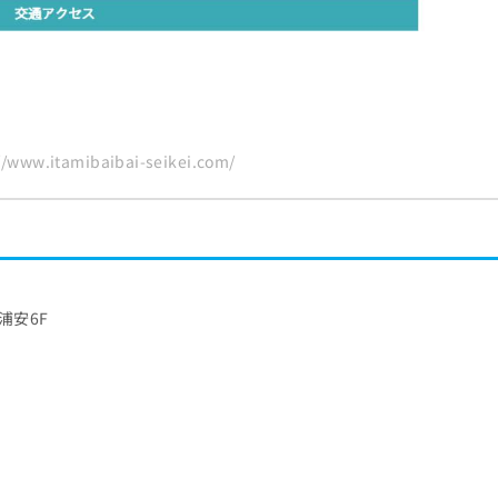
www.itamibaibai-seikei.com/
浦安6F