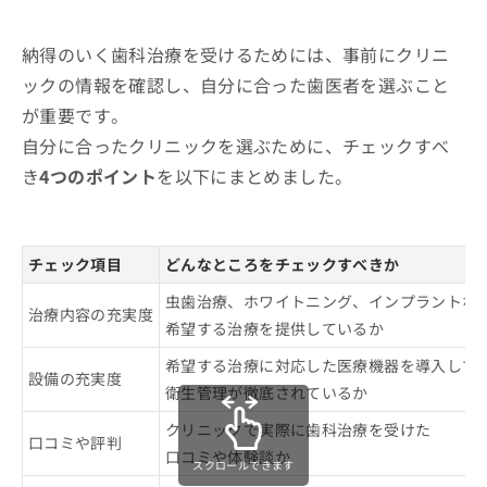
2．インプラント
ト3つ
3．ホワイトニング
歯石・歯垢の除去
納得のいく歯科治療を受けるためには、事前にクリニ
歯医者で使用する麻酔の種類と特徴
4．歯周病治療
口臭・着色の予防
ックの情報を確認し、自分に合った歯医者を選ぶこと
歯医者の定期健診にはいくべき？検査
5．親知らずの抜歯
が重要です。
歯周病・むし歯の予防
項目と頻度
6．矯正治療
自分に合ったクリニックを選ぶために、チェックすべ
むし歯のチェック
7．レーザー治療
き
4つのポイント
を以下にまとめました。
歯医者の初診時に知っておくこと3つ｜
歯周ポケットの測定
初診料・所要時間・持ち物
8．予防歯科
歯石・プラークの確認
9．入れ歯治療
初診料の相場
歯医者でよくある質問10選！
チェック項目
噛み合わせや歯並びの確認
どんなところをチェックすべきか
10．審美歯科
所要時間
宇都宮市で評判の歯医者 おすすめ10選
口腔粘膜の観察
虫歯治療、ホワイトニング、インプラントな
持ち物
治療内容の充実度
希望する治療を提供しているか
レントゲン撮影（必要に応じて）
口臭や唾液の状態確認
希望する治療に対応した医療機器を導入して
設備の充実度
衛生管理が徹底されているか
生活習慣のヒアリング
フッ素塗布やクリーニング
クリニックで実際に歯科治療を受けた
口コミや評判
口コミや体験談か
スクロールできます