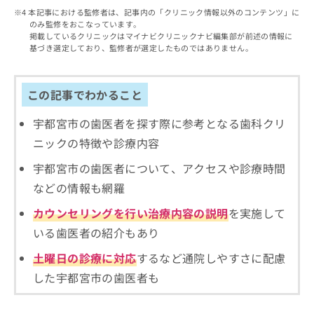
出
稿
クリ
資
本記事における監修者は、記事内の「クリニック情報以外のコンテンツ」に
稿
ニッ
の
料
のみ監修をおこなっています。
クナ
の
お
の
掲載しているクリニックはマイナビクリニックナビ編集部が前述の情報に
ビサ
お
問
基づき選定しており、監修者が選定したものではありません。
ご
イト
問
い
請
への
い
合
お問
求
合
合せ
わ
は
この記事でわかること
フォ
わ
せ
こ
ーム
せ
は
ち
宇都宮市の歯医者を探す際に参考となる歯科クリ
とな
は
こ
ら
りま
ニックの特徴や診療内容
こ
ち
す。
ち
ら
クリ
宇都宮市の歯医者について、アクセスや診療時間
無
ら
ニッ
料
クの
などの情報も網羅
資
情
予
料
報
約・
カウンセリングを行い治療内容の説明
を実施して
の
症状
拡
いる歯医者の紹介もあり
のご
ご
充
相談
請
の
土曜日の診療に対応
するなど通院しやすさに配慮
など
求
お
はで
した宇都宮市の歯医者も
は
申
きま
こ
せん
し
ので
ち
込