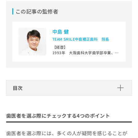
ご了
ら
み
承く
は
この記事の監修者
ださ
こ
無
い。
ち
料
ら
情
中島 健
報
TEAM SMILE中島矯正歯科 院長
拡
掲
充
【経歴】
載
1993年 大阪歯科大学歯学部卒業、同
の
情
大学附属病院歯科矯正学講座博士専攻
お
報
課程入局
申
の
1999年 現在のTEAM SMILE中島矯正
し
修
歯科開設
込
正
大人の見えない、舌側矯正治療やマウ
み
は
スピース型矯正治療やこどもからの矯
目次
は
こ
正治療まで、広く専門ならではの矯正
こ
治療に特化した診療を25年間行ってい
ち
歯医者を選ぶ際にチェックする4つのポイント
ち
ます。
ら
ら
そもそも歯医者の治療って？治療内容を簡単に
【経歴】
歯医者を選ぶ際にチェックする4つのポイント
そ
歯学博士、（公）日本矯正歯科学会認
解説！
の
定医・臨床指導医 （一社）日本舌側
他
矯正歯科学会 認定医
歯医者を選ぶ際には、多くの人が疑問を感じることが
宇都宮市で評判の歯医者 おすすめ10選
の