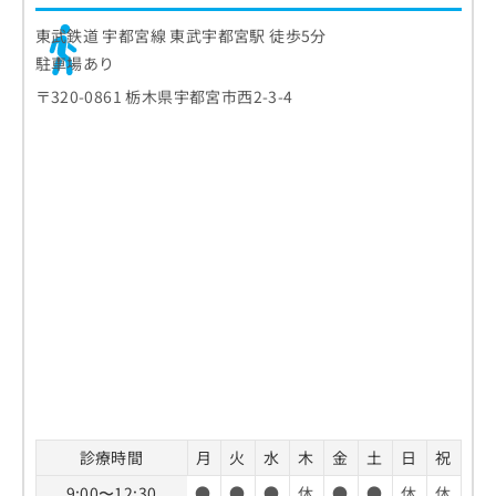
東武鉄道 宇都宮線 東武宇都宮駅 徒歩5分
駐車場あり
〒320-0861 栃木県宇都宮市西2-3-4
診療時間
月
火
水
木
金
土
日
祝
9:00〜12:30
●
●
●
休
●
●
休
休