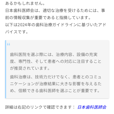
あるかもしれません。
お
臼井歯科医院
問
日本歯科医師会は、適切な治療を受けるためには、事
さきや歯科クリニック
い
前の情報収集が重要であると指摘しています。
合
海老原歯科・矯正歯科
以下は2024年の歯科治療ガイドラインに基づいたアド
わ
青木歯科
せ
バイスです。
は
しのざき歯科医院
こ
にしはらデンタルクリニック
ち
ら
アバンダンスデンタル宇都宮
歯科医院を選ぶ際には、治療内容、設備の充実
あやこデンタルクリニック
度、専門性、そして患者への対応に注目すること
ゴリデンタルクリニック
が推奨されています。
つつみ歯科くりにっく
歯科治療は、技術力だけでなく、患者とのコミュ
ニケーションが治療結果に大きな影響を与えるた
【歯医者の基礎知識】これを知ってから歯医者
への通院を検討しよう！
め、信頼できる歯科医師を選ぶことが重要です。
歯医者で治療可能な各項目について
詳細は右記のリンクで確認できます：
日本歯科医師会
1．虫歯治療
歯医者でのクリーニングとは？メリッ