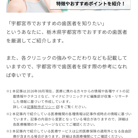
ッ
は
ク
こ
ナ
ち
ビ
「宇都宮市でおすすめの歯医者を知りたい」
ら
に
というあなたに、栃木県宇都宮市でおすすめの歯医者
関
広
を厳選してご紹介します。
す
広
告
る
告
代
お
出
また、各クリニックの強みやこだわりなども記載して
理
問
稿
店
い
いますので、宇都宮市で歯医者を探す際の参考になれ
の
合
の
お
ば幸いです。
わ
方
問
せ
い
は
は
合
本記事は2026年08月現在、医療に携わる方々からの情報や各種サイトの記
こ
こ
わ
載情報やクチコミなど、マイナビクリニックナビ編集部が収集・リサーチ
ち
ち
した情報に基づいて作成しています。
せ
ら
詳しくは
記事制作ポリシー
をご覧ください。
ら
は
本記事内で紹介している医療機関の各種情報は記事作成時点の情報に基づい
こ
ています。記事の内容から変更となっている場合がありますので、詳細は
こち
ち
広
各医療機関のホームページなどにてご確認ください。
らは
広
ら
告
マイ
本記事内で紹介している医療サービスは公的医療保険の適用外となる自由診
告
出
ナビ
療が含まれる場合があります。詳細は各医療機関にてご確認ください。