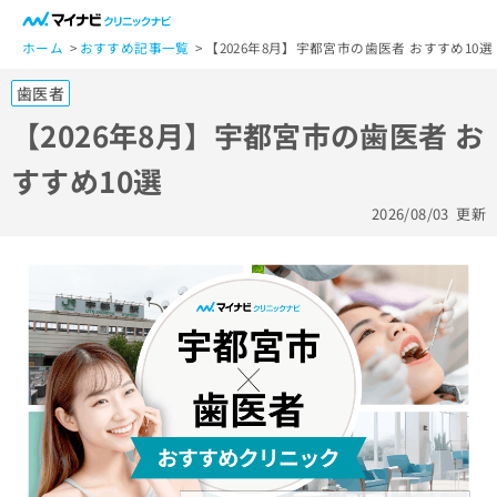
一
般
ホーム
おすすめ記事一覧
【2026年8月】宇都宮市の歯医者 おすすめ10選
ユ
歯医者
ー
ザ
【2026年8月】宇都宮市の歯医者 お
ー
すすめ10選
の
方
2026/08/03
更新
は
こ
ち
ら
医
マ
療
イ
関
ナ
係
ビ
者
ク
の
リ
方
ニ