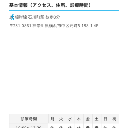
基本情報（アクセス、住所、診療時間）
JR 根岸線 石川町駅 徒歩3分
〒231-0861 神奈川県横浜市中区元町5-198-1 4F
診療時間
月
火
水
木
金
土
日
祝
10:00〜13:30
休
休
休
休
●
●
休
休