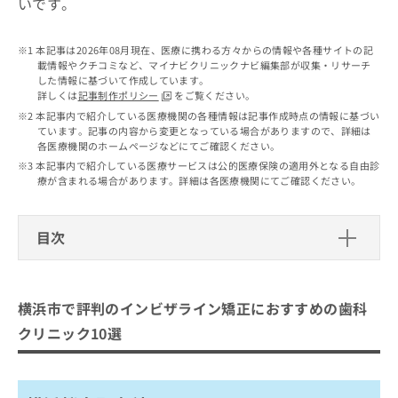
いです。
出
稿
クリ
資
稿
ニッ
の
料
クナ
の
お
の
本記事は2026年08月現在、医療に携わる方々からの情報や各種サイトの記
ビサ
お
問
ご
載情報やクチコミなど、マイナビクリニックナビ編集部が収集・リサーチ
イト
問
い
請
した情報に基づいて作成しています。
への
い
合
詳しくは
記事制作ポリシー
をご覧ください。
お問
求
合
合せ
わ
本記事内で紹介している医療機関の各種情報は記事作成時点の情報に基づい
は
フォ
わ
ています。記事の内容から変更となっている場合がありますので、詳細は
せ
こ
ーム
各医療機関のホームページなどにてご確認ください。
せ
は
ち
とな
は
本記事内で紹介している医療サービスは公的医療保険の適用外となる自由診
こ
ら
りま
療が含まれる場合があります。詳細は各医療機関にてご確認ください。
こ
ち
す。
ち
ら
クリ
無
ら
ニッ
料
クの
目次
資
情
予
料
報
約・
横浜市で評判のインビザライン矯正に
の
症状
拡
おすすめの歯科クリニック10選
のご
ご
充
横浜市で評判のインビザライン矯正におすすめの歯科
相談
請
の
横浜桜木町歯科
など
クリニック10選
求
お
はで
ヨコハマデンタルオフィス 横浜マウスピース矯正
は
申
きま
こ
歯科
せん
し
ので
ち
込
横浜元町通り矯正歯科