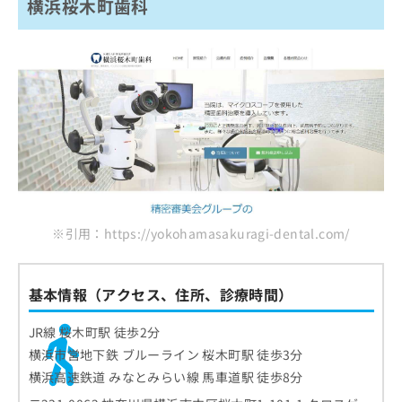
ご了
横浜桜木町歯科
ら
み
承く
LION歯科・矯正歯科
は
ださ
こ
無
い。
横浜セントラルパーク歯科
ち
料
横浜関内矯正歯科ブランシュ
ら
情
報
横浜フォルテ矯正歯科
拡
掲
横浜 まつざわ矯正歯科
充
載
の
情
三田矯正歯科医院
お
報
一ツ葉矯正歯科クリニック
申
の
し
修
まとめ：横浜市で評判のインビザライン矯正に
込
正
※引用：https://yokohamasakuragi-dental.com/
おすすめの歯科クリニック10選
み
は
は
こ
こ
ち
基本情報（アクセス、住所、診療時間）
ち
ら
ら
JR線 桜木町駅 徒歩2分
そ
横浜市営地下鉄 ブルーライン 桜木町駅 徒歩3分
の
横浜高速鉄道 みなとみらい線 馬車道駅 徒歩8分
他
の