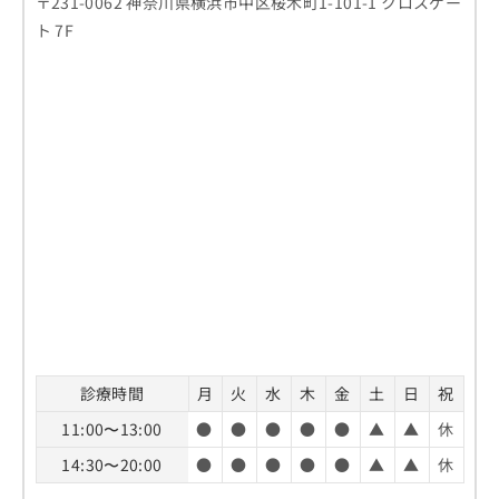
〒231-0062 神奈川県横浜市中区桜木町1-101-1 クロスゲー
お
ト 7F
問
い
合
わ
せ
は
こ
ち
ら
診療時間
月
火
水
木
金
土
日
祝
11:00〜13:00
●
●
●
●
●
▲
▲
休
14:30〜20:00
●
●
●
●
●
▲
▲
休