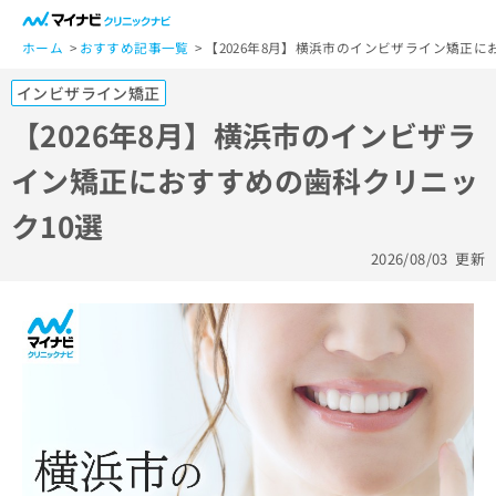
一
般
ホーム
おすすめ記事一覧
【2026年8月】横浜市のインビザライン矯正に
ユ
インビザライン矯正
ー
ザ
【2026年8月】横浜市のインビザラ
ー
イン矯正におすすめの歯科クリニッ
の
方
ク10選
は
こ
2026/08/03
更新
ち
ら
医
マ
療
イ
関
ナ
係
ビ
者
ク
の
リ
方
ニ