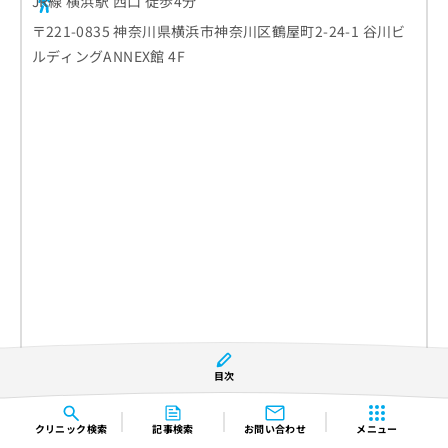
JR線 横浜駅 西口 徒歩4分
〒221-0835 神奈川県横浜市神奈川区鶴屋町2-24-1 谷川ビ
ルディングANNEX館 4F
目次
診療時間
月
火
水
木
金
土
日
祝
10:00〜13:30
●
●
●
●
●
▲
▲
▲
クリニック
検索
記事検索
お問い合わせ
メニュー
15:00〜20:00
●
●
●
●
●
▲
▲
▲