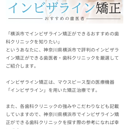
ッ
は
ク
こ
ナ
ち
ビ
ら
に
関
「横浜市でインビザライン矯正ができるおすすめの歯
広
す
広
科クリニックを知りたい」
告
る
告
代
というあなたに、神奈川県横浜市で評判のインビザラ
お
出
理
問
稿
イン矯正ができる歯医者・歯科クリニックを厳選して
店
い
の
ご紹介します。
合
の
お
わ
方
問
せ
い
は
インビザライン矯正は、マウスピース型の医療機器
は
合
こ
「インビザライン」を用いた矯正治療です。
こ
わ
ち
ち
せ
ら
ら
は
また、各歯科クリニックの強みやこだわりなども記載
こ
こち
ち
していますので、神奈川県横浜市でインビザライン矯
広
らは
広
ら
告
正ができる歯科クリニックを探す際の参考になれば幸
マイ
告
出
ナビ