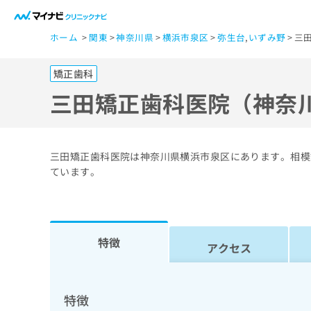
一
ホーム
関東
神奈川県
横浜市泉区
弥生台
,
いずみ野
三
般
ユ
矯正歯科
ー
ザ
三田矯正歯科医院（神奈
ー
の
方
三田矯正歯科医院は神奈川県横浜市泉区にあります。相模
は
ています。
こ
ち
ら
特徴
アクセス
医
マ
療
イ
ナ
関
特徴
ビ