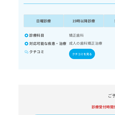
係
ク
者
リ
の
ニ
ッ
方
日曜診療
19時以降診療
ク
は
ナ
こ
ビ
診療科目
矯正歯科
ち
に
成人の歯科矯正治療
対応可能な疾患・治療
関
ら
す
クチコミ
クチコミを見る
る
お
広
広
問
告
告
い
出
代
合
稿
わ
理
の
せ
店
お
は
の
ご
問
こ
い
方
ち
合
ら
診療受付時間
は
わ
こ