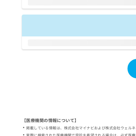
拡
資
きま
充
料
せん
の
ので
の
ご了
お
ご
承く
申
請
ださ
し
求
い。
込
は
み
こ
は
ち
こ
ら
ち
ら
無
料
掲
情
載
報
情
拡
報
充
の
の
修
お
【医療機関の情報について】
正
申
掲載している情報は、株式会社マイナビおよび株式会社ウェルネ
は
し
こ
実際に検索された医療機関で受診を希望される場合は、必ず医療
込