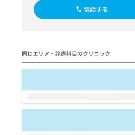
せ
こち
ち
らは
は
電話する
マイ
こ
ら
ナビ
ち
クリ
ら
ニッ
クナ
広
ビサ
広
資
イト
告
告
への
料
出
出
同じエリア・診療科目のクリニック
お問
の
稿
合せ
稿
ご
の
フォ
の
請
お
ーム
お
求
問
とな
問
りま
は
い
い
す。
こ
合
合
クリ
ち
わ
ニッ
わ
ら
せ
クの
せ
は
予
は
約・
こ
こ
無
症状
ち
ち
のご
料
ら
相談
ら
情
など
報
はで