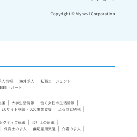
Copyright © Mynavi Corporation
求人情報
海外求人
転職エージェント
転職／パート
支援
大学生活情報
働く女性の生活情報
ECサイト構築・D2C事業支援
ふるさと納税
ゼクティブ転職
会計士の転職
保育士の求人
無期雇用派遣
介護の求人