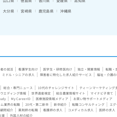
山口県
徳島県
香川県
愛媛県
高知県
大分県
宮崎県
鹿児島県
沖縄県
験者の就活
看護学生向け
医学生・研修医向け
独立・開業情報
転職・
ミドル・シニアの求人
障害者に特化した求人紹介サービス
福祉・介護の
総合・専門ニュース
10代のチャレンジサイト
ティーンマーケティング
ウエディング情報
世界遺産検定
総合農業情報サイト
マイナビ子育て
tudy
My CareerID
医療施設情報メディア
お買い物サポートメディア
ーム業界の転職
20代・第二新卒
新卒紹介
転職コンサルティング
エグ
顧問紹介
薬剤師の転職
看護師の求人
コメディカル求人
医師の求人
支援
外国人材の紹介