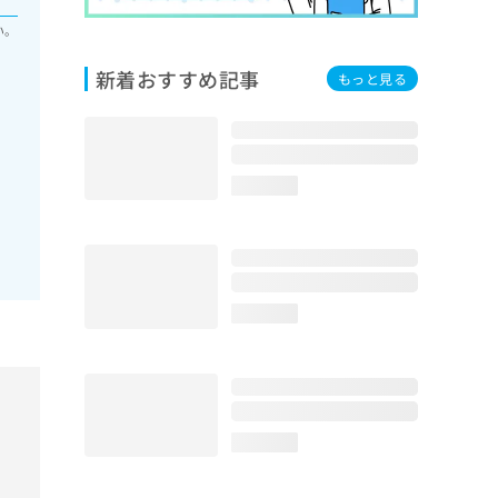
い。
新着おすすめ記事
もっと見る
loading...
loading...
loading...