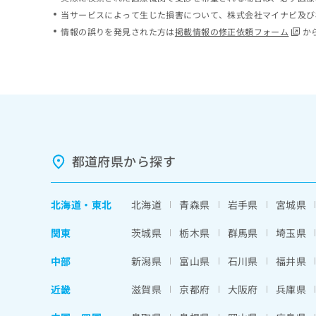
ち
み
当サービスによって生じた損害について、株式会社マイナビ及び
ら
は
情報の誤りを発見された方は
掲載情報の修正依頼フォーム
か
こ
ち
そ
ら
の
他
の
お
問
い
都道府県から探す
合
わ
せ
北海道
・
東北
北海道
青森県
岩手県
宮城県
は
こ
関東
茨城県
栃木県
群馬県
埼玉県
ち
ら
中部
新潟県
富山県
石川県
福井県
近畿
滋賀県
京都府
大阪府
兵庫県