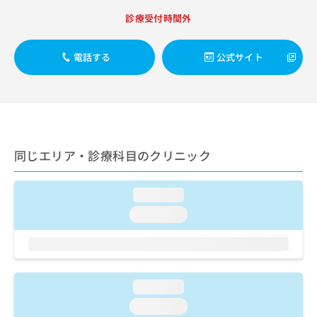
出
稿
クリ
資
稿
ニッ
診療受付時間外
の
料
クナ
の
お
の
ビサ
お
問
ご
イト
電話する
公式サイト
問
い
請
への
い
合
お問
求
合
合せ
わ
は
フォ
わ
せ
こ
ーム
せ
は
ち
とな
は
こ
ら
りま
こ
ち
す。
同じエリア・診療科目のクリニック
ち
ら
クリ
無
ら
ニッ
料
クの
資
loading...
情
予
料
報
約・
loading...
の
症状
拡
のご
ご
充
相談
請
の
など
求
お
はで
は
申
きま
loading...
こ
せん
し
loading...
ので
ち
込