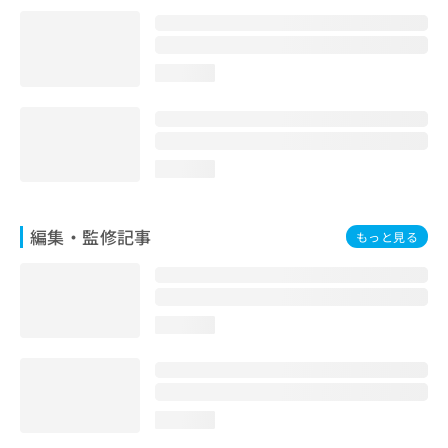
お
問
い
合
loading...
わ
せ
は
こ
loading...
ち
ら
編集・監修記事
もっと見る
loading...
loading...