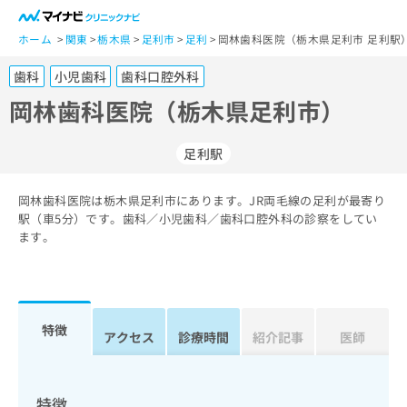
一
般
ホーム
関東
栃木県
足利市
足利
岡林歯科医院（栃木県足利市 足利駅
ユ
歯科
小児歯科
歯科口腔外科
ー
ザ
岡林歯科医院（栃木県足利市）
ー
の
足利駅
方
は
こ
岡林歯科医院は栃木県足利市にあります。JR両毛線の足利が最寄り
駅（車5分）です。歯科／小児歯科／歯科口腔外科の診察をしてい
ち
ます。
ら
医
マ
療
イ
関
ナ
特徴
アクセス
診療時間
紹介記事
医師
係
ビ
者
ク
の
リ
方
ニ
特徴