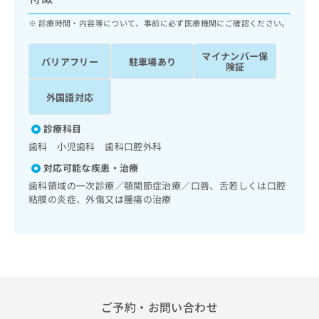
ッ
は
ク
診療時間・内容等について、事前に必ず医療機関にご確認ください。
こ
ナ
ち
ビ
ら
マイナンバー保
バリアフリー
駐車場あり
に
険証
関
広
す
広
外国語対応
告
る
告
代
お
出
診療科目
理
問
稿
歯科 小児歯科 歯科口腔外科
店
い
の
合
の
お
対応可能な疾患・治療
わ
方
問
歯科領域の一次診療／顎関節症治療／口唇、舌若しくは口腔
せ
い
は
粘膜の炎症、外傷又は腫瘍の治療
は
合
こ
こ
わ
ち
ち
せ
ら
ら
は
こ
こち
ち
広
らは
広
ら
告
マイ
ご予約・お問い合わせ
告
出
ナビ