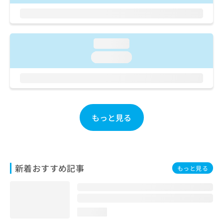
ご了
ら
み
承く
は
ださ
こ
無
い。
ち
料
loading...
ら
情
報
loading...
拡
掲
充
載
の
情
お
報
申
の
し
もっと見る
修
込
正
み
は
は
こ
こ
ち
ち
新着おすすめ記事
ら
もっと見る
ら
そ
の
他
loading...
の