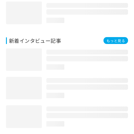
loading...
新着インタビュー記事
もっと見る
loading...
loading...
loading...