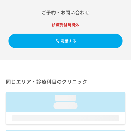
出
稿
クリ
資
稿
ニッ
の
料
ご予約・お問い合わせ
クナ
の
お
の
ビサ
お
問
ご
イト
診療受付時間外
問
い
請
への
い
合
お問
求
合
合せ
わ
は
電話する
フォ
わ
せ
こ
ーム
せ
は
ち
とな
は
こ
ら
りま
こ
ち
す。
ち
ら
クリ
無
ら
ニッ
料
クの
資
同じエリア・診療科目のクリニック
情
予
料
報
約・
の
症状
拡
のご
loading...
ご
充
相談
請
の
loading...
など
求
お
はで
は
申
きま
こ
せん
し
ので
ち
込