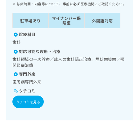
ッ
は
診療時間・内容等について、事前に必ず医療機関にご確認ください。
ク
こ
ナ
ち
マイナンバー保
駐車場あり
外国語対応
ビ
険証
ら
に
関
診療科目
広
す
広
歯科
告
る
告
代
対応可能な疾患・治療
お
出
理
問
歯科領域の一次診療／成人の歯科矯正治療／埋伏歯抜歯／顎
稿
店
関節症治療
い
の
合
の
お
専門外来
わ
方
問
歯周病専門外来
せ
い
は
は
クチコミ
合
こ
こ
わ
ち
クチコミを見る
ち
せ
ら
ら
は
こ
こち
ち
広
らは
広
ら
告
マイ
告
出
ナビ