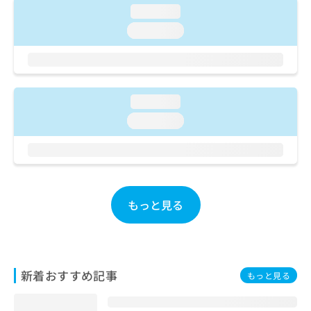
ご了
ら
み
loading...
承く
は
ださ
loading...
こ
無
い。
ち
料
ら
情
報
拡
掲
loading...
充
載
の
loading...
情
お
報
申
の
し
修
込
正
み
は
もっと見る
は
こ
こ
ち
ち
ら
ら
そ
新着おすすめ記事
もっと見る
の
他
の