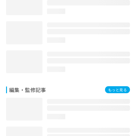
お
問
loading...
い
合
わ
せ
は
loading...
こ
ち
ら
loading...
編集・監修記事
もっと見る
loading...