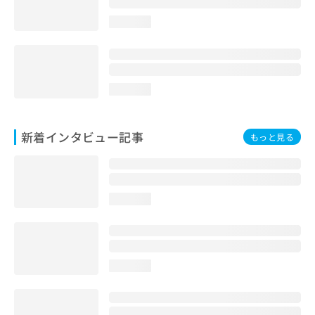
loading...
loading...
新着インタビュー記事
もっと見る
loading...
loading...