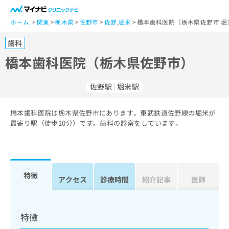
一
般
ホーム
関東
栃木県
佐野市
佐野
,
堀米
橋本歯科医院（栃木県佐野市 堀
ユ
歯科
ー
ザ
橋本歯科医院（栃木県佐野市）
ー
の
佐野駅
堀米駅
方
は
こ
橋本歯科医院は栃木県佐野市にあります。東武鉄道佐野線の堀米が
最寄り駅（徒歩10分）です。歯科の診察をしています。
ち
ら
医
マ
療
イ
特徴
アクセス
診療時間
紹介記事
医師
関
ナ
係
ビ
者
ク
の
リ
特徴
方
ニ