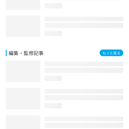
お
loading...
問
い
合
わ
せ
loading...
は
こ
ち
編集・監修記事
もっと見る
ら
loading...
loading...