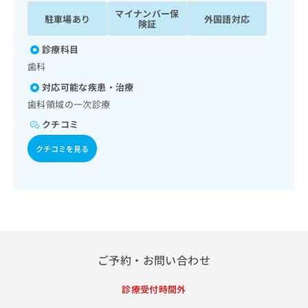
ッ
は
マイナンバー保
駐車場あり
外国語対応
ク
こ
険証
ナ
ち
ビ
診療科目
ら
に
歯科
関
広
対応可能な疾患・治療
す
広
告
る
歯科領域の一次診療
告
代
お
出
クチコミ
理
問
稿
店
い
の
クチコミを見る
合
の
お
わ
方
問
せ
い
は
は
合
こ
こ
わ
ち
ち
せ
ら
ら
は
こ
ご予約・お問い合わせ
こち
ち
広
らは
広
ら
告
診療受付時間外
マイ
告
出
ナビ