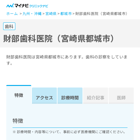
一
般
ホーム
九州・沖縄
宮崎県
都城市
財部歯科医院（宮崎県都城市）
ユ
歯科
ー
ザ
財部歯科医院（宮崎県都城市）
ー
の
方
財部歯科医院は宮崎県都城市にあります。歯科の診察をしていま
は
す。
こ
ち
ら
特徴
医
アクセス
診療時間
紹介記事
医師
マ
療
イ
関
ナ
係
ビ
特徴
者
ク
の
リ
診療時間・内容等について、事前に必ず医療機関にご確認ください。
方
ニ