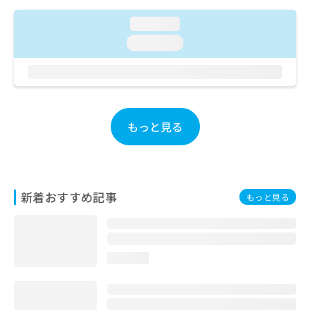
ご了
ら
み
承く
は
loading...
ださ
こ
無
い。
loading...
ち
料
ら
情
報
拡
掲
充
載
の
情
もっと見る
お
報
申
の
し
修
込
正
み
は
新着おすすめ記事
もっと見る
は
こ
こ
ち
ち
ら
ら
loading...
そ
の
他
の