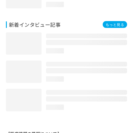
loading...
新着インタビュー記事
もっと見る
loading...
loading...
loading...