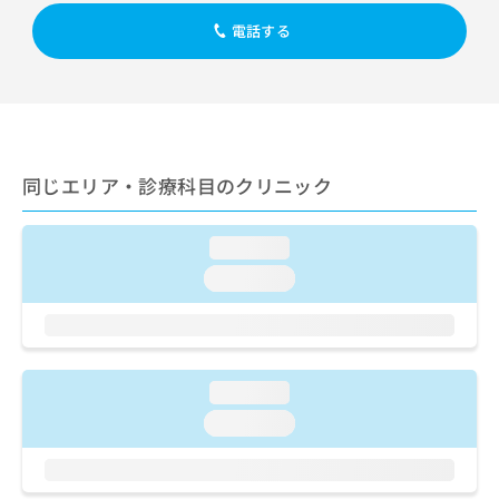
出
稿
クリ
資
稿
ニッ
電話する
の
料
クナ
の
お
の
ビサ
お
問
ご
イト
問
い
請
への
い
合
お問
求
合
合せ
わ
は
フォ
わ
せ
こ
ーム
同じエリア・診療科目のクリニック
せ
は
ち
とな
は
こ
ら
りま
こ
ち
す。
loading...
ち
ら
クリ
無
ら
ニッ
loading...
料
クの
資
情
予
料
報
約・
の
症状
拡
のご
ご
充
相談
loading...
請
の
など
求
お
loading...
はで
は
申
きま
こ
せん
し
ので
ち
込