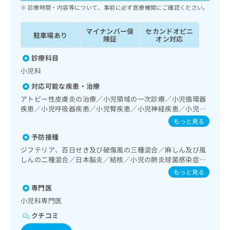
ッ
は
診療時間・内容等について、事前に必ず医療機関にご確認ください。
ク
こ
ナ
ち
マイナンバー保
セカンドオピニ
駐車場あり
ビ
険証
オン対応
ら
に
関
診療科目
広
す
広
小児科
告
る
告
代
対応可能な疾患・治療
お
出
理
問
アトピー性皮膚炎の治療／小児領域の一次診療／小児循環器
稿
店
い
疾患／小児呼吸器疾患／小児腎疾患／小児神経疾患／小児ア
の
合
レルギー疾患／小児糖尿病／小児内分泌疾患／小児先天性代
の
お
もっと見る
謝疾患／小児血液疾患／乳幼児の育児相談／夜尿症の治療
わ
方
問
予防接種
せ
い
は
は
ジフテリア、百日せき及び破傷風の三種混合／麻しん及び風
合
こ
こ
しんの二種混合／日本脳炎／結核／小児の肺炎球菌感染症／
わ
ち
水痘／インフルエンザ／おたふくかぜ／B型肝炎／ロタウイ
ち
せ
もっと見る
ら
ルス感染症
ら
は
専門医
こ
こち
小児科専門医
ち
広
らは
広
ら
告
クチコミ
マイ
告
出
ナビ