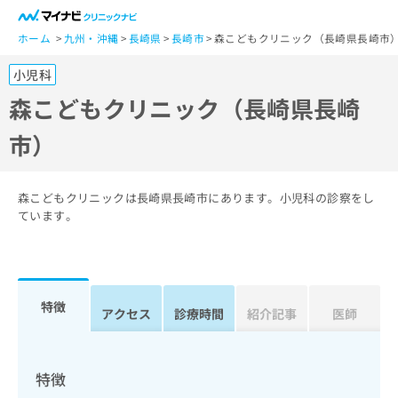
一
般
ホーム
九州・沖縄
長崎県
長崎市
森こどもクリニック（長崎県長崎市
ユ
小児科
ー
ザ
森こどもクリニック（長崎県長崎
ー
市）
の
方
は
こ
森こどもクリニックは長崎県長崎市にあります。小児科の診察をし
ち
ています。
ら
医
マ
療
イ
特徴
関
アクセス
診療時間
紹介記事
医師
ナ
係
ビ
者
ク
の
リ
特徴
方
ニ