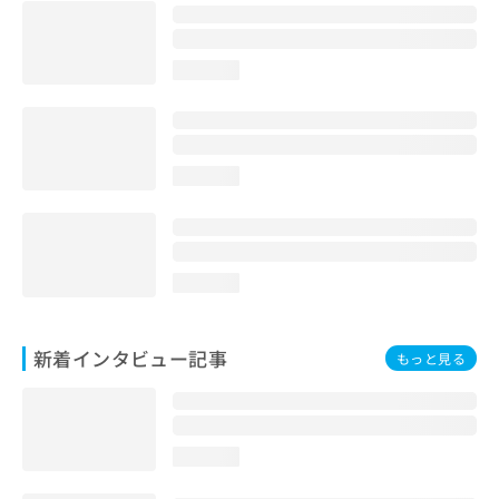
loading...
loading...
loading...
新着インタビュー記事
もっと見る
loading...