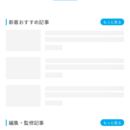
お
問
い
新着おすすめ記事
合
もっと見る
わ
せ
は
こ
loading...
ち
ら
loading...
loading...
編集・監修記事
もっと見る