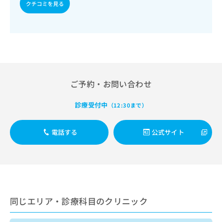
出
クチコミを見る
稿
クリ
資
稿
ニッ
の
料
クナ
の
お
の
ビサ
お
問
ご
イト
問
い
請
への
い
合
お問
求
合
合せ
わ
は
フォ
わ
せ
こ
ーム
せ
ご予約・お問い合わせ
は
ち
とな
は
こ
ら
りま
こ
ち
診療受付中
す。
（12:30まで）
ち
ら
クリ
無
ら
ニッ
料
クの
電話する
公式サイト
資
情
予
料
報
約・
の
症状
拡
のご
ご
充
相談
請
の
など
求
お
はで
は
申
きま
同じエリア・診療科目のクリニック
こ
せん
し
ので
ち
込