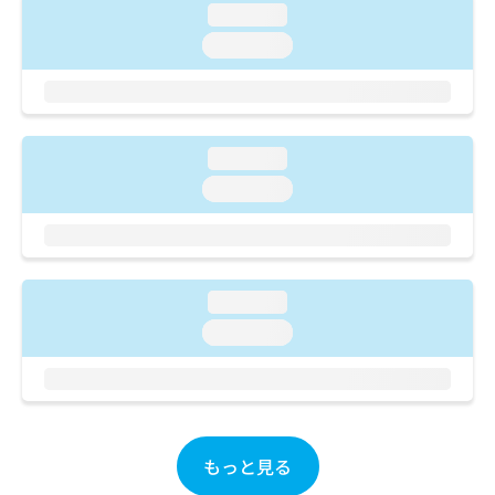
ご了
ら
み
loading...
承く
は
ださ
loading...
こ
無
い。
ち
料
ら
情
報
拡
掲
loading...
充
載
loading...
の
情
お
報
申
の
し
修
込
正
み
loading...
は
は
こ
loading...
こ
ち
ち
ら
ら
そ
の
もっと見る
他
の