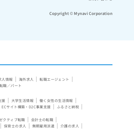
Copyright © Mynavi Corporation
求人情報
海外求人
転職エージェント
転職／パート
支援
大学生活情報
働く女性の生活情報
ECサイト構築・D2C事業支援
ふるさと納税
ゼクティブ転職
会計士の転職
保育士の求人
無期雇用派遣
介護の求人