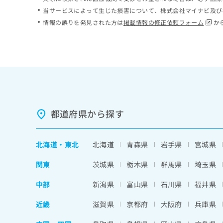
ち
み
当サービスによって生じた損害について、株式会社マイナビ及び
ら
は
情報の誤りを発見された方は
掲載情報の修正依頼フォーム
か
こ
ち
そ
ら
の
他
の
お
問
い
都道府県から探す
合
わ
せ
北海道
・
東北
北海道
青森県
岩手県
宮城県
は
こ
関東
茨城県
栃木県
群馬県
埼玉県
ち
ら
中部
新潟県
富山県
石川県
福井県
近畿
滋賀県
京都府
大阪府
兵庫県