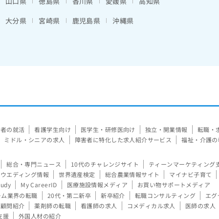
山口県
徳島県
香川県
愛媛県
高知県
大分県
宮崎県
鹿児島県
沖縄県
験者の就活
看護学生向け
医学生・研修医向け
独立・開業情報
転職・
ミドル・シニアの求人
障害者に特化した求人紹介サービス
福祉・介護の
総合・専門ニュース
10代のチャレンジサイト
ティーンマーケティング
ウエディング情報
世界遺産検定
総合農業情報サイト
マイナビ子育て
tudy
My CareerID
医療施設情報メディア
お買い物サポートメディア
ーム業界の転職
20代・第二新卒
新卒紹介
転職コンサルティング
エグ
顧問紹介
薬剤師の転職
看護師の求人
コメディカル求人
医師の求人
支援
外国人材の紹介