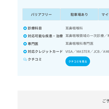
係
ク
者
リ
の
ニ
バリアフリー
駐車場あり
マイ
ッ
方
ク
は
ナ
診療科目
耳鼻咽喉科
こ
ビ
耳鼻咽喉領域の一次診療／
対応可能な疾患・治療
ち
に
関
ら
耳鼻咽喉科専門医
専門医
す
対応クレジットカード
VISA／MASTER／JCB／AM
る
お
クチコミ
広
広
クチコミを見る
問
告
告
い
出
代
合
稿
わ
理
の
せ
店
お
は
の
問
こ
い
方
ち
ご
合
ら
は
わ
こ