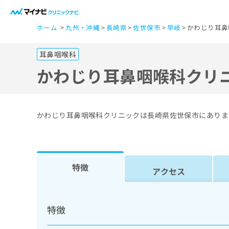
一
ホーム
九州・沖縄
長崎県
佐世保市
早岐
かわじり耳鼻
般
ユ
耳鼻咽喉科
ー
ザ
かわじり耳鼻咽喉科クリ
ー
の
方
かわじり耳鼻咽喉科クリニックは長崎県佐世保市にありま
は
こ
ち
ら
特徴
アクセス
医
マ
療
イ
特徴
ナ
関
ビ