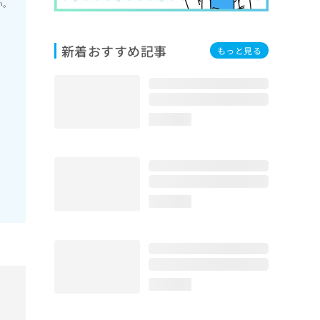
い。
新着おすすめ記事
もっと見る
loading...
loading...
loading...