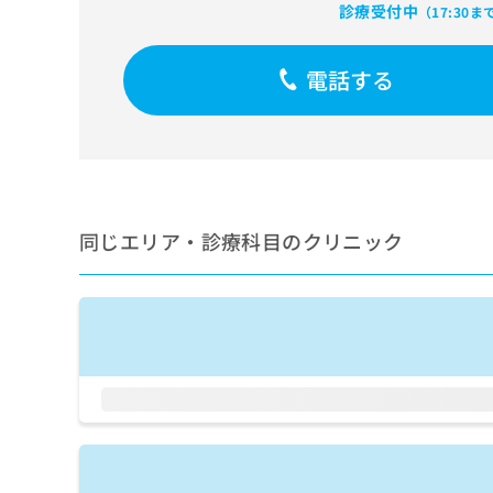
せ
こち
診療受付中
（17:30ま
ち
らは
は
マイ
こ
ら
ナビ
ち
電話する
クリ
ら
ニッ
クナ
広
ビサ
広
資
イト
告
告
への
料
出
出
お問
の
稿
合せ
稿
ご
の
フォ
の
同じエリア・診療科目のクリニック
請
お
ーム
お
求
問
とな
問
りま
は
い
い
す。
こ
合
合
クリ
ち
わ
ニッ
わ
ら
せ
クの
せ
は
予
は
約・
こ
こ
無
症状
ち
ち
のご
料
ら
相談
ら
情
など
報
はで