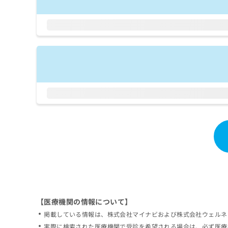
拡
資
きま
充
料
せん
の
ので
の
ご了
お
ご
承く
申
請
ださ
し
求
い。
込
は
み
こ
は
ち
こ
ら
ち
ら
無
料
掲
情
載
報
情
拡
報
充
の
の
修
お
【医療機関の情報について】
正
申
掲載している情報は、株式会社マイナビおよび株式会社ウェルネ
は
し
こ
実際に検索された医療機関で受診を希望される場合は、必ず医療
込