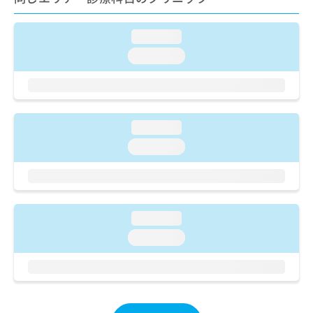
ご了
ら
み
承く
は
ださ
こ
loading...
無
い。
ち
料
loading...
ら
情
報
拡
掲
充
載
の
情
loading...
お
報
loading...
申
の
し
修
込
正
み
は
は
こ
loading...
こ
ち
ち
ら
loading...
ら
そ
の
他
の