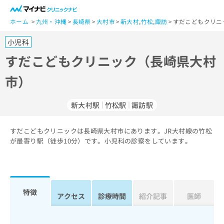
一
般
ホーム
九州・沖縄
長崎県
大村市
新大村
,
竹松
,
諏訪
すだこどもクリニ
ユ
小児科
ー
ザ
すだこどもクリニック（長崎県大村
ー
市）
の
方
は
新大村駅
竹松駅
諏訪駅
こ
ち
すだこどもクリニックは長崎県大村市にあります。JR大村線の竹松
ら
が最寄り駅（徒歩10分）です。小児科の診察をしています。
医
マ
療
イ
関
ナ
係
ビ
特徴
アクセス
診療時間
紹介記事
医師
者
ク
の
リ
方
ニ