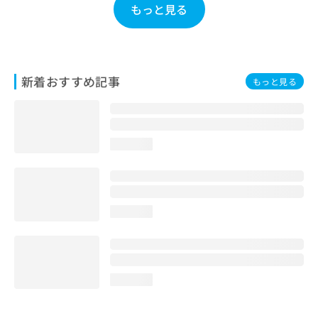
もっと見る
お
問
い
合
わ
新着おすすめ記事
せ
もっと見る
は
こ
ち
ら
loading...
loading...
loading...