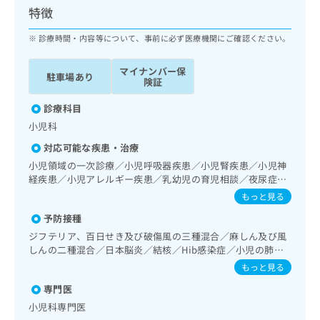
ッ
は
特徴
ク
こ
ナ
診療時間・内容等について、事前に必ず医療機関にご確認ください。
ち
ビ
ら
に
マイナンバー保
駐車場あり
関
険証
広
す
広
告
る
診療科目
告
代
お
出
小児科
理
問
稿
対応可能な疾患・治療
店
い
の
合
の
小児領域の一次診療／小児呼吸器疾患／小児腎疾患／小児神
お
わ
経疾患／小児アレルギー疾患／乳幼児の育児相談／夜尿症の
方
問
治療
せ
い
は
もっと見る
は
合
こ
予防接種
こ
わ
ち
ち
ジフテリア、百日せき及び破傷風の三種混合／麻しん及び風
せ
ら
しんの二種混合／日本脳炎／結核／Hib感染症／小児の肺炎
ら
は
球菌感染症／ヒトパピローマウイルス感染症／水痘／インフ
こ
もっと見る
ルエンザ／おたふくかぜ／B型肝炎／ロタウイルス感染症
こち
ち
広
専門医
らは
広
ら
告
マイ
小児科専門医
告
出
ナビ