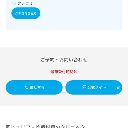
出
稿
クリ
クチコミ
資
稿
ニッ
の
料
クナ
の
クチコミを見る
お
の
ビサ
お
問
ご
イト
問
い
請
への
い
合
お問
求
合
合せ
わ
は
フォ
わ
せ
こ
ーム
せ
は
ち
とな
は
こ
ら
りま
こ
ご予約・お問い合わせ
ち
す。
ち
ら
クリ
無
ら
ニッ
診療受付時間外
料
クの
資
情
予
料
報
約・
電話する
公式サイト
の
症状
拡
のご
ご
充
相談
請
の
など
求
お
はで
は
申
きま
こ
せん
し
ので
ち
込
同じエリア・診療科目のクリニック