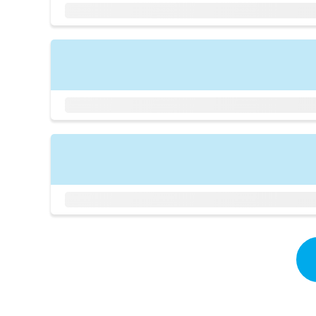
拡
資
きま
充
料
せん
の
ので
の
ご了
お
ご
承く
申
請
ださ
し
求
い。
込
は
み
こ
は
ち
こ
ら
ち
ら
無
料
掲
情
載
報
情
拡
報
充
の
の
修
お
正
申
は
し
こ
込