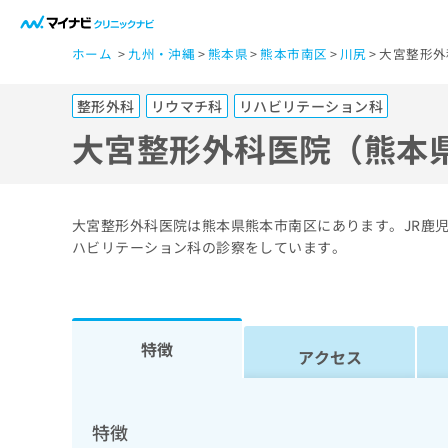
一
ホーム
九州・沖縄
熊本県
熊本市南区
川尻
大宮整形外
般
ユ
整形外科
リウマチ科
リハビリテーション科
ー
ザ
大宮整形外科医院（熊本
ー
の
方
大宮整形外科医院は熊本県熊本市南区にあります。JR鹿
は
ハビリテーション科の診察をしています。
こ
ち
ら
特徴
アクセス
医
マ
療
イ
ナ
関
特徴
ビ