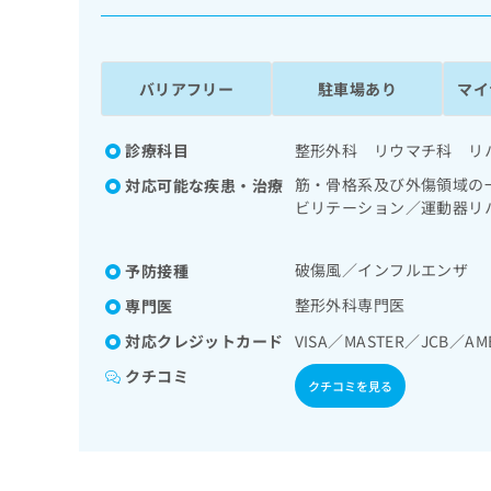
係
ク
者
リ
の
ニ
ッ
方
バリアフリー
駐車場あり
マイ
ク
は
ナ
こ
ビ
診療科目
整形外科 リウマチ科 リ
ち
に
筋・骨格系及び外傷領域の
対応可能な疾患・治療
関
ら
ビリテーション／運動器リ
す
する医師による読影）／漢
る
お
広
破傷風／インフルエンザ
予防接種
広
問
告
告
い
整形外科専門医
専門医
出
代
合
対応クレジットカード
VISA／MASTER／JCB／AM
稿
わ
理
の
せ
クチコミ
店
お
クチコミを見る
は
の
問
こ
い
方
ち
合
ら
は
わ
こ