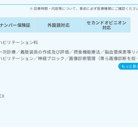
診療時間・内容等について、事前に必ず医療機関にご確認くださ
セカンドオピニオン
ナンバー保険証
外国語対応
対応
ハビリテーション科
一次診療／義肢装具の作成及び評価／摂食機能療法／脳血管疾患等リ
ハビリテーション／神経ブロック／画像診断管理（専ら画像診断を担
方薬の処方
もっと見
EX