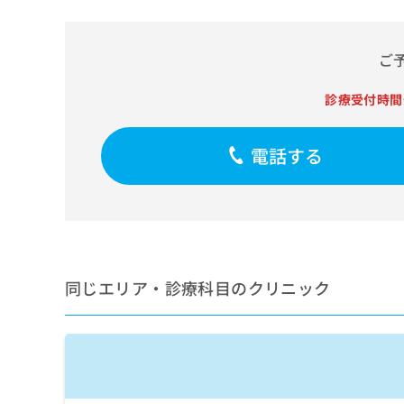
せ
こち
ち
らは
は
マイ
こ
ら
ナビ
ご
ち
クリ
ら
ニッ
クナ
診療受付時間
広
ビサ
広
資
イト
告
告
への
料
出
電話する
出
お問
の
稿
合せ
稿
ご
の
フォ
の
請
お
ーム
お
求
問
とな
問
りま
は
い
い
す。
こ
合
合
クリ
ち
わ
ニッ
わ
同じエリア・診療科目のクリニック
ら
せ
クの
せ
は
予
は
約・
こ
こ
無
症状
ち
ち
のご
料
ら
相談
ら
情
など
報
はで