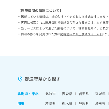
ち
み
ら
は
【医療機関の情報について】
こ
掲載している情報は、株式会社マイナビおよび株式会社ウェルネ
ち
そ
実際に検索された医療機関で受診を希望される場合は、必ず医療
ら
の
当サービスによって生じた損害について、株式会社マイナビ及び
他
情報の誤りを発見された方は
掲載情報の修正依頼フォーム
か
の
お
問
い
合
わ
せ
は
こ
都道府県から探す
ち
ら
北海道
・
東北
北海道
青森県
岩手県
宮城県
関東
茨城県
栃木県
群馬県
埼玉県