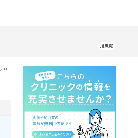
川尻駅
／リ